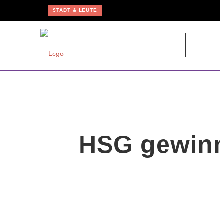
STADT & LEUTE
BVB WARNEN VOR UNSERIÖSEN HAUSTÜR-VERTRETERN
STADT & LEUTE
SCHREIBWERKSTATT FÜR JUNGE NACHWUCHSAUTOREN
STADT & LEUTE
JÖRG MENGEDOHT FEIERT DIENSTJUBILÄUM BEI DEN BVB
KUNST & KULTUR
BLOMBERGER SONGFESTIVAL MIT NAMHAFTEN KÜNSTLERN
HSG BLOMBERG-LIPPE
HSG gewinn
TICKETVERKAUF FÜR BUNDESLIGA UND CHAMPIONS LEAGUE STARTET
STADT & LEUTE
NEUES MAGAZIN »BLOMBERG[ER]LEBEN« IST DA
STADT & LEUTE
MARTINITURM UND NIEDERNTOR SIND ZUR KUNSTMAUER GEÖFFNET
STADT & LEUTE