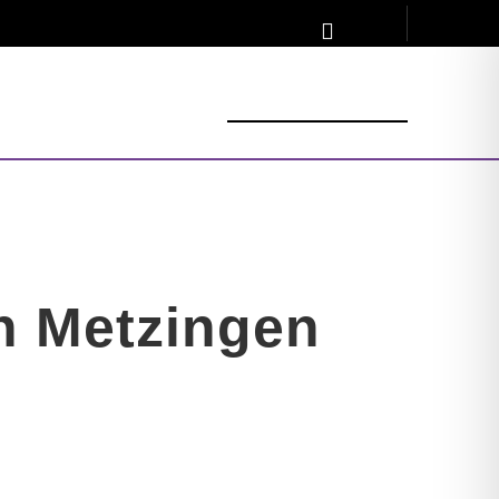
INE
n Metzingen