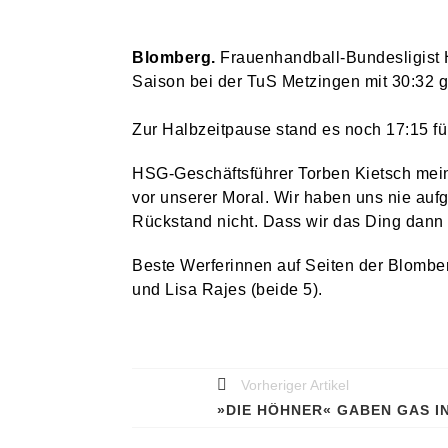
STROMNETZ IN DER BLOMBERGER INNENSTADT WIRD MODERNISIERT
HSG BLOMBERG-LIPPE
Blomberg.
Frauenhandball-Bundesligist H
HSG VERPFLICHTET TSCHECHIN ELISKA DESORTOVA
Saison bei der TuS Metzingen mit 30:32
STADT & LEUTE
Zur Halbzeitpause stand es noch 17:15 fü
ZWEITER BAUABSCHNITT AM SCHULHOF DER SEKUNDARSCHULE
KUNST & KULTUR
HSG-Geschäftsführer Torben Kietsch mein
BLOMBERGER KUNSTMAUER FINDET ZUM BEREITS 25. MAL STATT
vor unserer Moral. Wir haben uns nie auf
Rückstand nicht. Dass wir das Ding dann
KUNST & KULTUR
AM VORABEND DER KUNSTMAUER: WEIN UND MUSIK AM MARTINITURM
Beste Werferinnen auf Seiten der Blombe
KUNST & KULTUR
und Lisa Rajes (beide 5).
HECKEN-FESTIVAL VERBINDET NATUR, LITERATUR UND BAROCKMUSIK
STADT & LEUTE
SPATENSTICH FÜR NEUBAU DER REMEI & BPB IM INDUSTRIEGEBIET
Vorheriger Artikel
HSG BLOMBERG-LIPPE
DREI HEIMSPIELE FÜR DIE HSG ZUM SAISONAUFTAKT