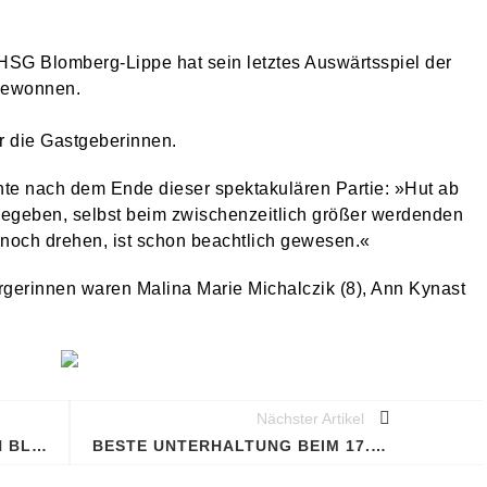
SG Blomberg-Lippe hat sein letztes Auswärtsspiel der
 gewonnen.
r die Gastgeberinnen.
te nach dem Ende dieser spektakulären Partie: »Hut ab
gegeben, selbst beim zwischenzeitlich größer werdenden
 noch drehen, ist schon beachtlich gewesen.«
rgerinnen waren Malina Marie Michalczik (8), Ann Kynast
Nächster Artikel
»DIE HÖHNER« GABEN GAS IN BLOMBERG
BESTE UNTERHALTUNG BEIM 17. OWL-SPORTSTUDIO