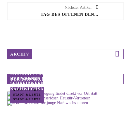
Nächster Artikel
TAG DES OFFENEN DENKMALS AM 11. SEPTEMBER
ARCHIV
ZAHNÄRZTLICHE VERSORGUNG FINDET DIREKT
BVB WARNEN VOR UNSERIÖSEN HAUSTÜR-
NEUE POSTS
VOR ORT STATT
SCHREIBWERKSTATT FÜR JUNGE
VERTRETERN
NACHWUCHSAUTOREN
STADT & LEUTE
STADT & LEUTE
STADT & LEUTE