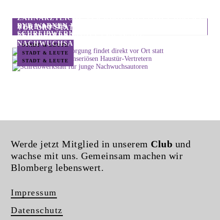
ZAHNÄRZTLICHE VERSORGUNG FINDET DIREKT
BVB WARNEN VOR UNSERIÖSEN HAUSTÜR-
NEUE POSTS
VOR ORT STATT
SCHREIBWERKSTATT FÜR JUNGE
VERTRETERN
NACHWUCHSAUTOREN
STADT & LEUTE
STADT & LEUTE
STADT & LEUTE
Werde jetzt Mitglied in unserem
Club
und
wachse mit uns. Gemeinsam machen wir
Blomberg lebenswert.
Impressum
Datenschutz