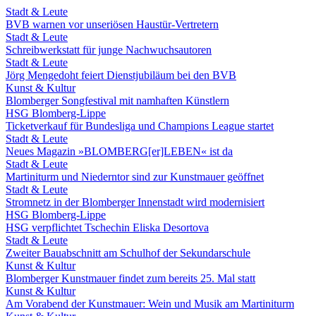
Stadt & Leute
BVB warnen vor unseriösen Haustür-Vertretern
Stadt & Leute
Schreibwerkstatt für junge Nachwuchsautoren
Stadt & Leute
Jörg Mengedoht feiert Dienstjubiläum bei den BVB
Kunst & Kultur
Blomberger Songfestival mit namhaften Künstlern
HSG Blomberg-Lippe
Ticketverkauf für Bundesliga und Champions League startet
Stadt & Leute
Neues Magazin »BLOMBERG[er]LEBEN« ist da
Stadt & Leute
Martiniturm und Niederntor sind zur Kunstmauer geöffnet
Stadt & Leute
Stromnetz in der Blomberger Innenstadt wird modernisiert
HSG Blomberg-Lippe
HSG verpflichtet Tschechin Eliska Desortova
Stadt & Leute
Zweiter Bauabschnitt am Schulhof der Sekundarschule
Kunst & Kultur
Blomberger Kunstmauer findet zum bereits 25. Mal statt
Kunst & Kultur
Am Vorabend der Kunstmauer: Wein und Musik am Martiniturm