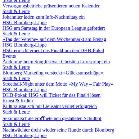
Stadt & Leute
Versorgungsbetriebe präsentieren neuen Kalender
Stadt & Leute
Johanniter laden zum Info-Nachmittag ein
HSG Blomberg-Lippe
HSG am Samstag in der European League gefordert
Stadt & Leute
»Tag der Vereine« auf dem Wochenmarkt am Freitag
HSG Blomberg-Lippe
HSG erreicht erneut das Final4 um den DHB-Pokal
Events
Änderung beim Songfestival: Christina Lux springt ein
Stadt & Leute
Blomberg Marketing versteckt »Glücksumschläge«
Stadt & Leute
Streetball-Night unter dem Motto »My Way – Fair Play«
HSG Blomberg-Lippe
DHB-Pokal: HSG will Ticket für das Final4 lösen
Kunst & Kultur
Kulturaustausch mit Lieusaint verlief erfolgreich
Stadt & Leute
Sekundarschule eröﬀnete neu gestalteten Schulhof
Stadt & Leute
Nachtwächter dreht wieder seine Runde durch Blomberg
HSG Blomberg-Lippe