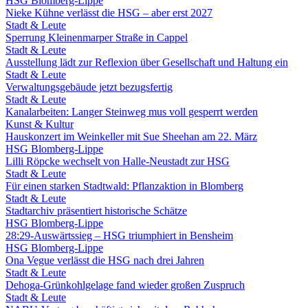
HSG Blomberg-Lippe
Nieke Kühne verlässt die HSG – aber erst 2027
Stadt & Leute
Sperrung Kleinenmarper Straße in Cappel
Stadt & Leute
Ausstellung lädt zur Reflexion über Gesellschaft und Haltung ein
Stadt & Leute
Verwaltungsgebäude jetzt bezugsfertig
Stadt & Leute
Kanalarbeiten: Langer Steinweg mus voll gesperrt werden
Kunst & Kultur
Hauskonzert im Weinkeller mit Sue Sheehan am 22. März
HSG Blomberg-Lippe
Lilli Röpcke wechselt von Halle-Neustadt zur HSG
Stadt & Leute
Für einen starken Stadtwald: Pflanzaktion in Blomberg
Stadt & Leute
Stadtarchiv präsentiert historische Schätze
HSG Blomberg-Lippe
28:29-Auswärtssieg – HSG triumphiert in Bensheim
HSG Blomberg-Lippe
Ona Vegue verlässt die HSG nach drei Jahren
Stadt & Leute
Dehoga-Grünkohlgelage fand wieder großen Zuspruch
Stadt & Leute