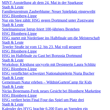
MINT-Ausstellung ab dem 24. Mai in der Sparkasse
Stadt & Leute
Familienzentrum Zauberblume: Neuer Spielplatz eingeweiht
HSG Blomberg-Lippe
Nur ein Sieg zählt: HSG gegen Dortmund unter Zugzwang
Stadt & Leute
Spielmannszug Istrup feiert 100-jähriges Bestehen
HSG Blomberg-Lippe
HSG startet mit Niederlage ins Halbfinale um die Meisterschaft
Stadt & Leute
Tegeler Straße ist vom 12. bis 23. Mai voll gesperrt
HSG Blomberg-Lippe
HSG im Halbfinale zu Gast bei Borussia Dortmund
Stadt & Leute
Workshop: Kleidung upcyceln mit Designerin Laura Schlütz
HSG Blomberg-Lippe
HSG verpflichtet schweizer Nationalspielerin Nuria Bucher
Stadt & Leute
Gemeinsam Natur erleben – WildnisGartenCamp für Kids
Stadt & Leute
Niclas Begemann-Frerk neues Gesicht bei Blomberg Marketing
HSG Blomberg-Lippe
HSG verliert beim Final Four das Spiel um Platz drei
Stadt & Leute
Kalender des HVG brachte 6.200 Euro an Spenden ein