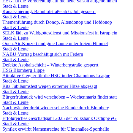
HSG hat die Vorbereitung auf die neue Saison aufgenommen
Stadt & Leute
Kanalsanierung: Bahnhofstraße ab 6. Juli gesperrt
Stadt & Leute
Themenführung durch Donop, Altendonop und Hofdonop
Stadt & Leute
SELK lädt zu Waldgottesdienst und Missionsfest in Istrup ein
Stadt & Leute
Open-Air-Konzert und gute Laune unter freiem Himmel
Stadt & Leute
NABU-Vortrag beschäftigt sich mit Federn
Stadt & Leute
Defekte Asphaltschicht – Winterbergstraße gesperrt
HSG Blomberg-Lippe
Attraktive Gegner für die HSG in der Champions League
Stadt & Leute
Kita-Jubiläumsfest wegen extremer Hitze abgesagt
Stadt & Leute
Bürgerfrühstück wird verschoben – Wochenmarkt findet statt
Stadt & Leute
Nachtwächter dreht wieder seine Runde durch Blomberg
Stadt & Leute
Erfolgreiches Geschäftsjahr 2025 der Volksbank Ostlippe eG
Stadt & Leute
Synflex erwirbt Namensrechte für Ulmenallee-Sporthalle