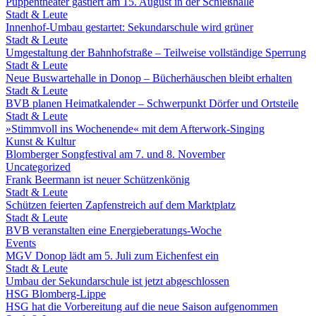
Puppentheater gastiert am 15. August in der Schießhalle
Stadt & Leute
Innenhof-Umbau gestartet: Sekundarschule wird grüner
Stadt & Leute
Umgestaltung der Bahnhofstraße – Teilweise vollständige Sperrung
Stadt & Leute
Neue Buswartehalle in Donop – Bücherhäuschen bleibt erhalten
Stadt & Leute
BVB planen Heimatkalender – Schwerpunkt Dörfer und Ortsteile
Stadt & Leute
»Stimmvoll ins Wochenende« mit dem Afterwork-Singing
Kunst & Kultur
Blomberger Songfestival am 7. und 8. November
Uncategorized
Frank Beermann ist neuer Schützenkönig
Stadt & Leute
Schützen feierten Zapfenstreich auf dem Marktplatz
Stadt & Leute
BVB veranstalten eine Energieberatungs-Woche
Events
MGV Donop lädt am 5. Juli zum Eichenfest ein
Stadt & Leute
Umbau der Sekundarschule ist jetzt abgeschlossen
HSG Blomberg-Lippe
HSG hat die Vorbereitung auf die neue Saison aufgenommen