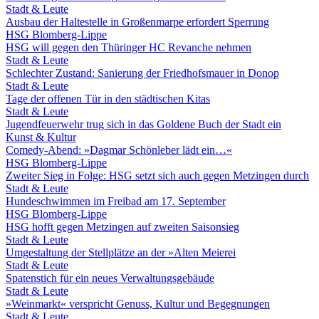
Stadt & Leute
Ausbau der Haltestelle in Großenmarpe erfordert Sperrung
HSG Blomberg-Lippe
HSG will gegen den Thüringer HC Revanche nehmen
Stadt & Leute
Schlechter Zustand: Sanierung der Friedhofsmauer in Donop
Stadt & Leute
Tage der offenen Tür in den städtischen Kitas
Stadt & Leute
Jugendfeuerwehr trug sich in das Goldene Buch der Stadt ein
Kunst & Kultur
Comedy-Abend: »Dagmar Schönleber lädt ein…«
HSG Blomberg-Lippe
Zweiter Sieg in Folge: HSG setzt sich auch gegen Metzingen durch
Stadt & Leute
Hundeschwimmen im Freibad am 17. September
HSG Blomberg-Lippe
HSG hofft gegen Metzingen auf zweiten Saisonsieg
Stadt & Leute
Umgestaltung der Stellplätze an der »Alten Meierei
Stadt & Leute
Spatenstich für ein neues Verwaltungsgebäude
Stadt & Leute
»Weinmarkt« verspricht Genuss, Kultur und Begegnungen
Stadt & Leute