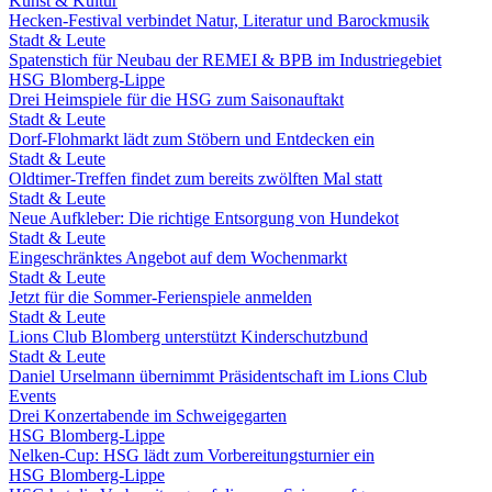
Kunst & Kultur
Hecken-Festival verbindet Natur, Literatur und Barockmusik
Stadt & Leute
Spatenstich für Neubau der REMEI & BPB im Industriegebiet
HSG Blomberg-Lippe
Drei Heimspiele für die HSG zum Saisonauftakt
Stadt & Leute
Dorf-Flohmarkt lädt zum Stöbern und Entdecken ein
Stadt & Leute
Oldtimer-Treffen findet zum bereits zwölften Mal statt
Stadt & Leute
Neue Aufkleber: Die richtige Entsorgung von Hundekot
Stadt & Leute
Eingeschränktes Angebot auf dem Wochenmarkt
Stadt & Leute
Jetzt für die Sommer-Ferienspiele anmelden
Stadt & Leute
Lions Club Blomberg unterstützt Kinderschutzbund
Stadt & Leute
Daniel Urselmann übernimmt Präsidentschaft im Lions Club
Events
Drei Konzertabende im Schweigegarten
HSG Blomberg-Lippe
Nelken-Cup: HSG lädt zum Vorbereitungsturnier ein
HSG Blomberg-Lippe