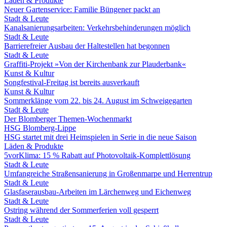
Läden & Produkte
Neuer Gartenservice: Familie Büngener packt an
Stadt & Leute
Kanalsanierungsarbeiten: Verkehrsbehinderungen möglich
Stadt & Leute
Barrierefreier Ausbau der Haltestellen hat begonnen
Stadt & Leute
Graffiti-Projekt »Von der Kirchenbank zur Plauderbank«
Kunst & Kultur
Songfestival-Freitag ist bereits ausverkauft
Kunst & Kultur
Sommerklänge vom 22. bis 24. August im Schweigegarten
Stadt & Leute
Der Blomberger Themen-Wochenmarkt
HSG Blomberg-Lippe
HSG startet mit drei Heimspielen in Serie in die neue Saison
Läden & Produkte
5vorKlima: 15 % Rabatt auf Photovoltaik-Komplettlösung
Stadt & Leute
Umfangreiche Straßensanierung in Großenmarpe und Herrentrup
Stadt & Leute
Glasfaserausbau-Arbeiten im Lärchenweg und Eichenweg
Stadt & Leute
Ostring während der Sommerferien voll gesperrt
Stadt & Leute