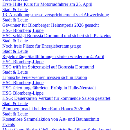
Erste-Hilfe-Kurs für Motorradfahrer am 25. April
Stadt & Leute
13. Ausbildungsmesse verspricht erneut viel Abwechslung
Stadt & Leute
Gewinner für Blomberger Heimatpreis 2026 gesucht
HSG Blomberg-Lippe
HSG schlägt Borussia Dortmund und sichert sich Platz eins
Stadt & Leute
Noch freie Plätze für Energieberatungstage
Stadt & Leute
Regelmäßige Stadtführungen starten wieder am 4. April
HSG Blomberg-Lippe
HSG trifft im Spitzenspiel auf Borussia Dortmund
Stadt & Leute
Lippische Feuerwehren messen sich in Donop
HSG Blomberg-Lippe
HSG feiert ungefährdeten Erfolg in Halle-Neustadt
HSG Blomberg-Lippe
HSG: Dauerkarten-Verkauf für kommende Saison gestartet
Stadt & Leute
Blomberg macht bei der »Earth Hour« 2026 mit
Stadt & Leute
Kostenlose Sammelaktion von Ast- und Baumschnitt
Events
Mega-Coup für das OWL-Sportstudio: Oliver Kahn kommt