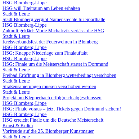
HSG Blomberg-Lippe
HSG will Titeltraum am Leben erhalten
Stadt & Leute
Stadt Blomberg vergibt Namensrechte für Sporthalle
HSG Blomberg-Lippe
Zukunft geklärt: Marie Michalczik verlässt die HSG
Stadt & Leute
Kreisverbandsfest der Feuerwehren in Blomberg
HSG Blomberg-Lippe
HSG: Knappe Niederlage zum Finalauftakt
HSG Blomberg-Lippe
HSG: Finale um die Meisterschaft startet in Dortmund
Stadt & Leute
Freibad-Eröffnung in Blomberg wetterbedingt verschoben
Stadt & Leute
Straßensanierungen müssen verschoben werden
Stadt & Leute
Projekt am Klepperbach erfolgreich abgeschlossen
HSG Blomberg-Lippe
HSG: Finale voraus – jetzt Tickets gegen Dortmund sichern!
HSG Blomberg-Lippe
HSG erreicht Finale um die Deutsche Meisterschaft
Kunst & Kultur
Vorfreude auf die 25. Blomberger Kunstmauer
Stadt & Leute