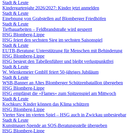
Stadt & Leute
Kindergartenjahr 2026/2027: Kinder jetzt anmelden
Stadt & Leute
Einebnung von Grabstellen auf Blomberger Friedhöfen
Stadt & Leute
Tiefbauarbeiten – Feldbrandstraße wird gesperrt
HSG Blomberg-Lippe
HSG feiert den sechsten Sieg im sechsten Saisonspiel
Stadt & Leute
EUTB-Beratung: Unterstützung für Menschen mit Behinderung
HSG Blomberg-Lippe
HSG besiegt den Tabellenführer und bleibt verlustpunktfrei
Stadt & Leute
W. Wienkemeier GmbH feiert 50-jähriges Jubiläum
Stadt & Leute
WSB-Banner an Altes Blomberger Schützenbataillon übergeben
HSG Blomberg-Lippe
HSG empfängt die »Flames« zum Spitzenspiel am Mittwoch
Stadt & Leute
Kochkurs: Kinder können das Klima schützen
HSG Blomberg-Lippe
Vierter Sieg im vierten Spiel – HSG auch in Zwickau unbesiegbar
Stadt & Leute
Kunstmauer-Spende an SOS-Beratungsstelle übergeben
HSG Blomberg-Lippe