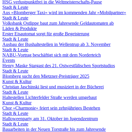
HSG verlustpunktfrei in die Weltmeisterschafts-Pause
Stadt & Leute
Aus »Blomberger Taxi« wird im kommenden Jahr »Mobilpartner«
Stadt & Leute
Volksbank Ostlippe baut zum Jahresende Geldautomaten ab
Läden & Produkte
Erster Eisautomat sorgt für große Begeisterung
Stadt & Leute
Ausbau der Bushaltestellen in Wellentrup ab 3. November
Stadt & Leute
NABU-Vortrag beschäftigt sich mit dem Norderteich
Events
Henry Maske Stargast des 21. Ostwestfälischen Sportstudios
Stadt & Leute
Blomberg sucht den Mietzner-Preisträger 2025
Kunst & Kultur
Christian Jaschinski liest und musiziert in der Bücherei
Stadt & Leute
Haltestellen Lichterfelder Straße werden umgebaut
Kunst & Kultur
Chor »Charmonie« feiert sein zehnjähriges Bestehen
Stadt & Leute
Halloweenparty am 31. Oktober im Jugendzentrum
Stadt & Leute
Bauarbeiten in der Neuen Torstraße bis zum Jahresende