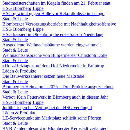
Stadtmeisterschaften im Kegeln finden am 21. Februar statt
HSG Blomberg-Lippe
HSG gewinnt gegen Halle vor Rekordkulisse in Lemgo
Stadt & Leute
Blomberger Versorgungsbetriebe mit Nachhaltigkeitsoffensive
HSG Blomberg-Lippe
HSG kassiert in Oldenburg die erste Saison-Niederlage
Stadt & Leute
Ausgediente Weihnachtsbäume werden eingesammelt
Stadt & Leute
Weihnachtsansprache von Bürgermeister Christoph Dolle
Stadt & Leute
»Holz-Heiztage« auf dem Hof Niedermeier in Brüntrup
Läden & Produkte
Die Bauwerkssanierer setzen neue Maßstäbe
Stadt & Leute
Blomberger Heimatpreis 2025 – Drei Projekte ausgezeichnet
Stadt & Leute
Verbot: Kein Feuerwerk in Blomberg auch in diesem Jahr
HSG Blomberg-Lippe
Judith Tietjen hat Vertrag bei der HSG verlängert
Läden & Produkte
LZ-Servicepunkt am Marktplatz schließt seine Pforten
Stadt & Leute
BVB-Zählerablesung in Blomberger Kernstadt verlängert