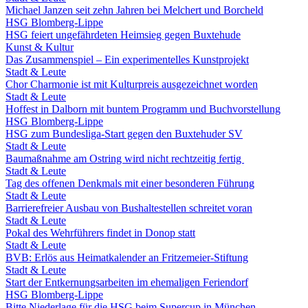
Michael Janzen seit zehn Jahren bei Melchert und Borcheld
HSG Blomberg-Lippe
HSG feiert ungefährdeten Heimsieg gegen Buxtehude
Kunst & Kultur
Das Zusammenspiel – Ein experimentelles Kunstprojekt
Stadt & Leute
Chor Charmonie ist mit Kulturpreis ausgezeichnet worden
Stadt & Leute
Hoffest in Dalborn mit buntem Programm und Buchvorstellung
HSG Blomberg-Lippe
HSG zum Bundesliga-Start gegen den Buxtehuder SV
Stadt & Leute
Baumaßnahme am Ostring wird nicht rechtzeitig fertig
Stadt & Leute
Tag des offenen Denkmals mit einer besonderen Führung
Stadt & Leute
Barrierefreier Ausbau von Bushaltestellen schreitet voran
Stadt & Leute
Pokal des Wehrführers findet in Donop statt
Stadt & Leute
BVB: Erlös aus Heimatkalender an Fritzemeier-Stiftung
Stadt & Leute
Start der Entkernungsarbeiten im ehemaligen Feriendorf
HSG Blomberg-Lippe
Bitte Niederlage für die HSG beim Supercup in München