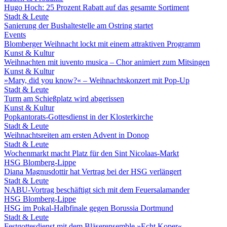
Hugo Hoch: 25 Prozent Rabatt auf das gesamte Sortiment
Stadt & Leute
Sanierung der Bushaltestelle am Ostring startet
Events
Blomberger Weihnacht lockt mit einem attraktiven Programm
Kunst & Kultur
Weihnachten mit iuvento musica – Chor animiert zum Mitsingen
Kunst & Kultur
»Mary, did you know?« – Weihnachtskonzert mit Pop-Up
Stadt & Leute
Turm am Schießplatz wird abgerissen
Kunst & Kultur
Popkantorats-Gottesdienst in der Klosterkirche
Stadt & Leute
Weihnachtsreiten am ersten Advent in Donop
Stadt & Leute
Wochenmarkt macht Platz für den Sint Nicolaas-Markt
HSG Blomberg-Lippe
Diana Magnusdottir hat Vertrag bei der HSG verlängert
Stadt & Leute
NABU-Vortrag beschäftigt sich mit dem Feuersalamander
HSG Blomberg-Lippe
HSG im Pokal-Halbfinale gegen Borussia Dortmund
Stadt & Leute
Festgottesdienst mit dem Bläserensemble »Echt Koper«