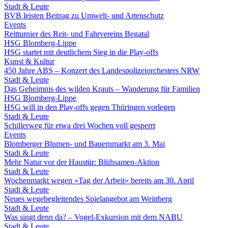
Stadt & Leute
BVB leisten Beitrag zu Umwelt- und Artenschutz
Events
Reitturnier des Reit- und Fahrvereins Begatal
HSG Blomberg-Lippe
HSG startet mit deutlichem Sieg in die Play-offs
Kunst & Kultur
450 Jahre ABS – Konzert des Landespolizeiorchesters NRW
Stadt & Leute
Das Geheimnis des wilden Krauts – Wanderung für Familien
HSG Blomberg-Lippe
HSG will in den Play-offs gegen Thüringen vorlegen
Stadt & Leute
Schillerweg für etwa drei Wochen voll gesperrt
Events
Blomberger Blumen- und Bauernmarkt am 3. Mai
Stadt & Leute
Mehr Natur vor der Haustür: Blühsamen-Aktion
Stadt & Leute
Wochenmarkt wegen »Tag der Arbeit« bereits am 30. April
Stadt & Leute
Neues wegebegleitendes Spielangebot am Weinberg
Stadt & Leute
Was singt denn da? – Vogel-Exkursion mit dem NABU
Stadt & Leute