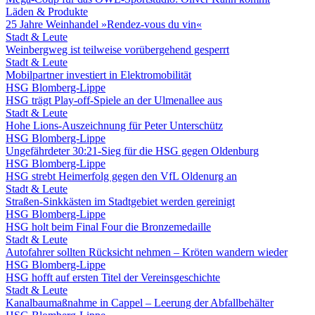
Läden & Produkte
25 Jahre Weinhandel »Rendez-vous du vin«
Stadt & Leute
Weinbergweg ist teilweise vorübergehend gesperrt
Stadt & Leute
Mobilpartner investiert in Elektromobilität
HSG Blomberg-Lippe
HSG trägt Play-off-Spiele an der Ulmenallee aus
Stadt & Leute
Hohe Lions-Auszeichnung für Peter Unterschütz
HSG Blomberg-Lippe
Ungefährdeter 30:21-Sieg für die HSG gegen Oldenburg
HSG Blomberg-Lippe
HSG strebt Heimerfolg gegen den VfL Oldenurg an
Stadt & Leute
Straßen-Sinkkästen im Stadtgebiet werden gereinigt
HSG Blomberg-Lippe
HSG holt beim Final Four die Bronzemedaille
Stadt & Leute
Autofahrer sollten Rücksicht nehmen – Kröten wandern wieder
HSG Blomberg-Lippe
HSG hofft auf ersten Titel der Vereinsgeschichte
Stadt & Leute
Kanalbaumaßnahme in Cappel – Leerung der Abfallbehälter