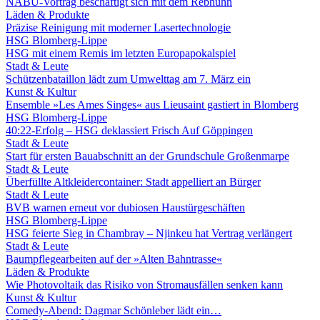
NABU-Vortrag beschäftigt sich mit dem Rebhuhn
Läden & Produkte
Präzise Reinigung mit moderner Lasertechnologie
HSG Blomberg-Lippe
HSG mit einem Remis im letzten Europapokalspiel
Stadt & Leute
Schützenbataillon lädt zum Umwelttag am 7. März ein
Kunst & Kultur
Ensemble »Les Ames Singes« aus Lieusaint gastiert in Blomberg
HSG Blomberg-Lippe
40:22-Erfolg – HSG deklassiert Frisch Auf Göppingen
Stadt & Leute
Start für ersten Bauabschnitt an der Grundschule Großenmarpe
Stadt & Leute
Überfüllte Altkleidercontainer: Stadt appelliert an Bürger
Stadt & Leute
BVB warnen erneut vor dubiosen Haustürgeschäften
HSG Blomberg-Lippe
HSG feierte Sieg in Chambray – Njinkeu hat Vertrag verlängert
Stadt & Leute
Baumpflegearbeiten auf der »Alten Bahntrasse«
Läden & Produkte
Wie Photovoltaik das Risiko von Stromausfällen senken kann
Kunst & Kultur
Comedy-Abend: Dagmar Schönleber lädt ein…