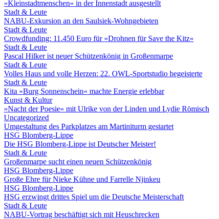
»Kleinstadtmenschen« in der Innenstadt ausgestellt
Stadt & Leute
NABU-Exkursion an den Saulsiek-Wohngebieten
Stadt & Leute
Crowdfunding: 11.450 Euro für »Drohnen für Save the Kitz«
Stadt & Leute
Pascal Hilker ist neuer Schützenkönig in Großenmarpe
Stadt & Leute
Volles Haus und volle Herzen: 22. OWL-Sportstudio begeisterte
Stadt & Leute
Kita »Burg Sonnenschein« machte Energie erlebbar
Kunst & Kultur
»Nacht der Poesie« mit Ulrike von der Linden und Lydie Römisch
Uncategorized
Umgestaltung des Parkplatzes am Martiniturm gestartet
HSG Blomberg-Lippe
Die HSG Blomberg-Lippe ist Deutscher Meister!
Stadt & Leute
Großenmarpe sucht einen neuen Schützenkönig
HSG Blomberg-Lippe
Große Ehre für Nieke Kühne und Farrelle Njinkeu
HSG Blomberg-Lippe
HSG erzwingt drittes Spiel um die Deutsche Meisterschaft
Stadt & Leute
NABU-Vortrag beschäftigt sich mit Heuschrecken