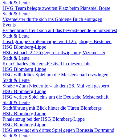
Stadt & Leute
HVG-Team belegte zweiten Platz beim Planspiel Börse
Stadt & Leute
Vizemeister durfte sich ins Goldene Buch eintragen
Events
Eschenbruch freut sich auf das bevorstehende Schützenfest
Stadt & Leute
Löschgruppe Großenmarpe feiert 125-jähriges Bestehen
HSG Blomberg-Lippe
HSG ist nach 22:26 gegen Ludwigsburg Vizemeister
Stadt & Leute
Kein Charles Dickens-Festival in diesem Jahr
HSG Blomberg-Lippe
HSG will drittes Spiel um die Meisterschaft erzwingen
Stadt & Leute
Straße »Zum Niederntor« ab dem 26. Mai voll gesperrt
HSG Blomberg-Lippe
HSG verliert Spiel eins um die Deutsche Meisterschaft
Stadt & Leute
Stadtführung mit Blick hinter die Türen Blombergs
HSG Blomberg-Lippe
Finaleinzug bei der HSG Blomberg-Lippe
HSG Blomberg-Lippe
HSG erzwingt ein drittes Spiel gegen Borussia Dortmund
Stadt & Leute