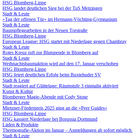
HSG Blomberg-Lippe
HSG landet deutlichen Sieg bei der TuS Metzingen
Stadt & Leute
»Tag der offenen Tür« im Hermann-Vöchting-Gymnasium
Stadt & Leute
Baumpflegearbeiten in der Neuen Torstraße
HSG Blomberg-Lippe
European League: HSG startet mit Niederlage gegen Chambray
Stadt & Leute
Rotes Kreuz ruft zur Blutspende in Blomberg auf
Stadt & Leute
Weihnachtsbaumaktion wird auf den 17. Januar verschoben
HSG Blomberg-Lippe
HSG feiert deutlichen Erfolg beim Buxtehuder SV
Stadt & Leute
Stadt reagiert auf Glättelage: Räumstufe 3 einmalig aktiviert
Kunst & Kultur
Blomberger Magie-Abende mit Cody Stone
Stadt & Leute
Mietzner-Förderpreis 2025 ging an die »Peer Guides«
HSG Blomberg-Lippe
HSG kassiert Niederlage bei Borussia Dortmund
Läden & Produkte
Thermografie-Aktion im Januar – Anmeldungen ab sofort möglich
Stadt & Leute