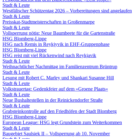
Stadt & Leute
Westfälischer Schützentag 2026 – Vorbereitungen sind angelaufen
Stadt & Leute
Preisskat-Stadtmeisterschaften in Großenmarpe
Stadt & Leute
Vollsperrung nötig: Neue Baumbeete für die Gartenstraße
HSG Blomberg-Lippe
HSG nach Remis in Reykjyvik in EHF-Gruppenphase
HSG Blomberg-Lippe
HSG reist mit viel Rückenwind nach Reykjavik
Stadt & Leute
Weihnachtlicher Nachmittag im Familienzentrum Brüntrup
Stadt & Leute
Lesung mit Robert C. Marley und Shankari Susanne Hill
Stadt & Leute
Volkstrauertag: Gedenkfeier auf dem »Groene Plaats«
Stadt & Leute
Neue Bushaltestellen in der Reinickendorfer Straße
Stadt & Leute
Grabsteinkontrolle auf den Friedhöfen der Stadt Blomberg
HSG Blomberg-Lippe
European League: HSG legt Grundstein zum Weiterkommen
Stadt & Leute
Baugebiet Saulsiek II – Vollsperrung ab 10. November