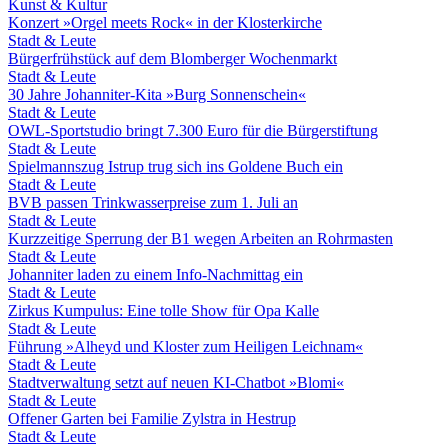
Kunst & Kultur
Konzert »Orgel meets Rock« in der Klosterkirche
Stadt & Leute
Bürgerfrühstück auf dem Blomberger Wochenmarkt
Stadt & Leute
30 Jahre Johanniter-Kita »Burg Sonnenschein«
Stadt & Leute
OWL-Sportstudio bringt 7.300 Euro für die Bürgerstiftung
Stadt & Leute
Spielmannszug Istrup trug sich ins Goldene Buch ein
Stadt & Leute
BVB passen Trinkwasserpreise zum 1. Juli an
Stadt & Leute
Kurzzeitige Sperrung der B1 wegen Arbeiten an Rohrmasten
Stadt & Leute
Johanniter laden zu einem Info-Nachmittag ein
Stadt & Leute
Zirkus Kumpulus: Eine tolle Show für Opa Kalle
Stadt & Leute
Führung »Alheyd und Kloster zum Heiligen Leichnam«
Stadt & Leute
Stadtverwaltung setzt auf neuen KI-Chatbot »Blomi«
Stadt & Leute
Offener Garten bei Familie Zylstra in Hestrup
Stadt & Leute