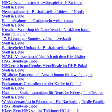
HSG reist zum ersten Auswärtsspiel nach Zwickau
Stadt & Leute
Neugestaltung der Bushaltestelle »Lüdershof Nord«
Stadt & Leute
Baumaßnahme am Ostring geht weiter voran
Stadt & Leute
Kreativer Workshop für Naturfreunde: Nistkästen bauen
Kunst & Kultur
17. Blomberger Songfestival ist ausverkauft
Stadt & Leute
Barrierefreier Umbau der Bushaltestelle »Rathaus«
Stadt & Leute
NABU-Vortrag beschäftigt sich mit dem Hirschkäfer
HSG Blomberg-Lippe
HSG erreicht problemlos Viertelfinale im DHB-Pokal
Stadt & Leute
20-jährige Partnerschaft: Auszeichnung für Uwe Langner
Stadt & Leute
Popkantorats-Gottesdienst in der Kirche in Cappel
Stadt & Leute
Haus- und Straßensammlung für Deutsche Kriegsgräberfürsorge
Stadt & Leute
Weltkindertagsfest in Blomberg – Ein Nachmittag für die Familie
HSG Blomberg-Lippe
Klarer Sieg: HSG schlägt Thüringer HC deutlich