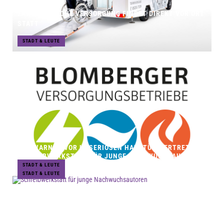
ZAHNÄRZTLICHE VERSORGUNG FINDET DIREKT VOR ORT
STATT
STADT & LEUTE
BVB WARNEN VOR UNSERIÖSEN HAUSTÜR-VERTRETERN
SCHREIBWERKSTATT FÜR JUNGE NACHWUCHSAUTOREN
STADT & LEUTE
STADT & LEUTE