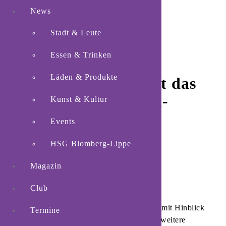
News
Stadt & Leute
Essen & Trinken
Läden & Produkte
Lisa Rajes verkündet das
Ende ihrer Handball-
Kunst & Kultur
Karriere
Events
HSG Blomberg-Lippe
Magazin
Club
Blomberg.
Die HSG Blomberg-Lippe gibt mit Hinblick
Termine
auf die kommende Bundesliga-Saison eine weitere