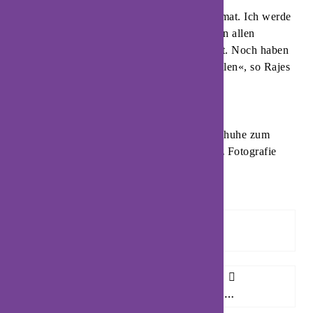
»Blomberg ist und bleibt meine zweite Heimat. Ich werde
das familiäre Umfeld sehr vermissen und bin allen
Beteiligten sehr dankbar für die schöne Zeit. Noch haben
wir Ziele, die wir gemeinsam erreichen wollen«, so Rajes
zu ihrem bevorstehenden Karriereende.
Foto: Lisa Rajes hängt die Handballschuhe zum
Saisonende an den Nagel. Foto: Weib‘z Fotografie
Vorheriger Artikel
NEUJAHRSSCHIESSEN: KARL-HEINZ WEBER GEWANN KÖNIGSPOKAL
Nächster Artikel
HEFTIGE NIEDERLAGE FÜR DIE HSG BEIM TABELLENLETZTEN