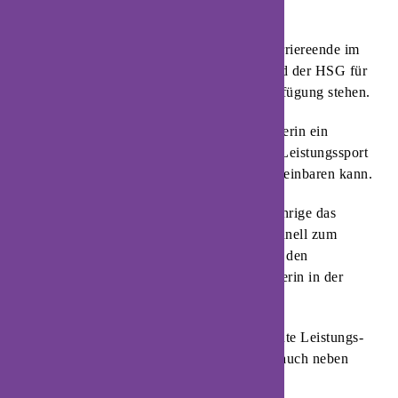
Personalentscheidung bekannt.
Rechtsaußen Lisa Rajes hat sich für ihr Karriereende im
aktiven Handballsport entschieden und wird der HSG für
die neue Spielzeit somit nicht mehr zur Verfügung stehen.
Über Jahre hinweg war die gebürtige Bremerin ein
absolutes Paradebeispiel, wie man aktiven Leistungssport
und das Muttersein optimal miteinander vereinbaren kann.
Insgesamt sieben Spielzeiten trug die 33-Jährige das
Blomberger Trikot und entwickelte sich schnell zum
Publikumsliebling. Ihren ersten Einsatz vor den
heimischen Fans absolvierte die Linkshänderin in der
Saison 2013/14.
Mit Lisa Rajes verliert die HSG eine absolute Leistungs-
und Sympathieträgerin, die sowohl auf als auch neben
dem Spielfeld stets vorangegangen ist.