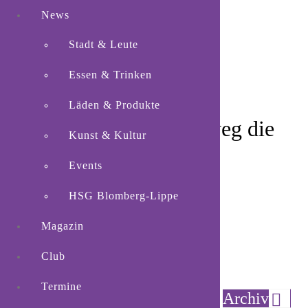
News
Stadt & Leute
Essen & Trinken
Läden & Produkte
Auf dem Philosophenweg die
Kunst & Kultur
Nelkenstadt erkunden
Events
HSG Blomberg-Lippe
Magazin
Club
Blomberg.
Am Donnerstag, 27. Juli, findet
Termine
Archiv
eine besondere Führung statt. Diese