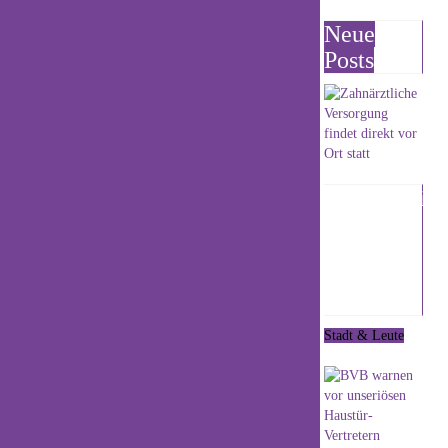
beschäftigt sich mit dem Philosophenweg.
Neue
Veranstalter ist Blomberg Marketing in
Posts
Kooperation mit der VHS Lippe-Ost. Das
Motto der Führung lautet »Der
Philosophenweg in Blomberg – Wandern
auf historischen Wegen«.
Die Teilnehmer werden laut einer
Zahnärztlic
Mitteilung Informatives zum Weinberg, zu
Versorgung
Mühlen, Waschplätzen, zur alten
findet
Blomberger Wasserversorgung, der
»Kölnschen Landstraße« und zur Burg
direkt vor
erfahren.
Ort statt
An diesen besonderen Orten werden auch
Stadt & Leute
das vorindustrielle Leben und Arbeiten in
7. August 2026
der Nelkenstadt thematisiert.
Die Wanderstrecke beträgt rund sieben
Kilometer. Jeder Teilnehmer sollte für