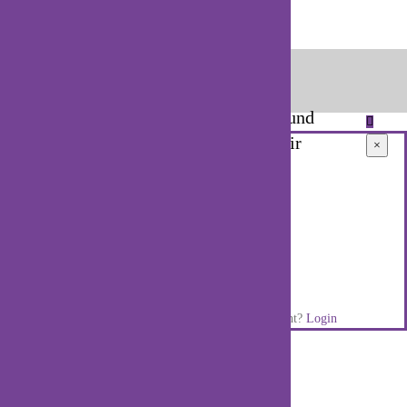
Werde jetzt Mitglied in unserem
Club
und
wachse mit uns. Gemeinsam machen wir
×
Blomberg lebenswert.
Impressum
Datenschutz
Login access is disabled
Don't have an account?
Sign Up
Already have an account?
Login