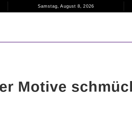
Samstag, August 8, 2026
NEWS
MAGAZIN
CLUB
TERM
er Motive schmüc