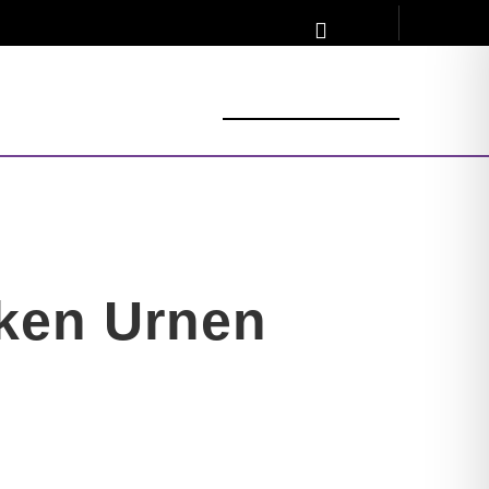
INE
ken Urnen