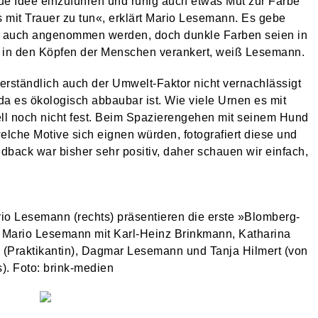
eue Idee einzuführen und ruhig auch etwas Mut zur Farbe
ts mit Trauer zu tun«, erklärt Mario Lesemann. Es gebe
en auch angenommen werden, doch dunkle Farben seien in
 in den Köpfen der Menschen verankert, weiß Lesemann.
verständlich auch der Umwelt-Faktor nicht vernachlässigt
da es ökologisch abbaubar ist. Wie viele Urnen es mit
ll noch nicht fest. Beim Spazierengehen mit seinem Hund
che Motive sich eignen würden, fotografiert diese und
dback war bisher sehr positiv, daher schauen wir einfach,
io Lesemann (rechts) präsentieren die erste »Blomberg-
 Mario Lesemann mit Karl-Heinz Brinkmann, Katharina
(Praktikantin), Dagmar Lesemann und Tanja Hilmert (von
s). Foto: brink-medien