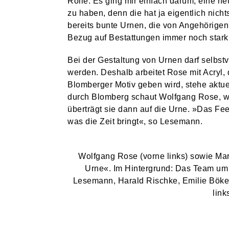
Rolle. Es ging mir einfach darum, eine n
DANIEL URSELMANN ÜBERNIMMT PRÄSIDENTSCHAFT IM LIONS CLUB
EVENTS
zu haben, denn die hat ja eigentlich nich
DREI KONZERTABENDE IM SCHWEIGEGARTEN
bereits bunte Urnen, die von Angehörig
HSG BLOMBERG-LIPPE
Bezug auf Bestattungen immer noch stark
NELKEN-CUP: HSG LÄDT ZUM VORBEREITUNGSTURNIER EIN
Bei der Gestaltung von Urnen darf selbst
HSG BLOMBERG-LIPPE
werden. Deshalb arbeitet Rose mit Acryl, 
HSG HAT DIE VORBEREITUNG AUF DIE NEUE SAISON AUFGENOMMEN
Blomberger Motiv geben wird, stehe aktue
STADT & LEUTE
durch Blomberg schaut Wolfgang Rose, wel
KANALSANIERUNG: BAHNHOFSTRASSE AB 6. JULI GESPERRT
überträgt sie dann auf die Urne. »Das Fee
was die Zeit bringt«, so Lesemann.
STADT & LEUTE
THEMENFÜHRUNG DURCH DONOP, ALTENDONOP UND HOFDONOP
STADT & LEUTE
Wolfgang Rose (vorne links) sowie Mar
Urne«. Im Hintergrund: Das Team um
SELK LÄDT ZU WALDGOTTESDIENST UND MISSIONSFEST IN ISTRUP EIN
Lesemann, Harald Rischke, Emilie Böke 
STADT & LEUTE
link
OPEN-AIR-KONZERT UND GUTE LAUNE UNTER FREIEM HIMMEL
STADT & LEUTE
NABU-VORTRAG BESCHÄFTIGT SICH MIT FEDERN