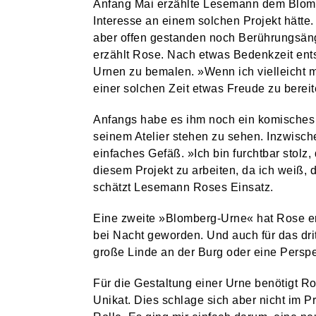
Anfang Mai erzählte Lesemann dem Blombe
HSG BLOMBERG-LIPPE
Interesse an einem solchen Projekt hätte.
DREI HEIMSPIELE FÜR DIE HSG ZUM SAISONAUFTAKT
aber offen gestanden noch Berührungsäng
STADT & LEUTE
erzählt Rose. Nach etwas Bedenkzeit ents
DORF-FLOHMARKT LÄDT ZUM STÖBERN UND ENTDECKEN EIN
Urnen zu bemalen. »Wenn ich vielleicht m
einer solchen Zeit etwas Freude zu bereit
STADT & LEUTE
OLDTIMER-TREFFEN FINDET ZUM BEREITS ZWÖLFTEN MAL STATT
Anfangs habe es ihm noch ein komisches 
STADT & LEUTE
seinem Atelier stehen zu sehen. Inzwische
NEUE AUFKLEBER: DIE RICHTIGE ENTSORGUNG VON HUNDEKOT
einfaches Gefäß. »Ich bin furchtbar stolz
diesem Projekt zu arbeiten, da ich weiß, 
STADT & LEUTE
schätzt Lesemann Roses Einsatz.
EINGESCHRÄNKTES ANGEBOT AUF DEM WOCHENMARKT
STADT & LEUTE
Eine zweite »Blomberg-Urne« hat Rose erst 
bei Nacht geworden. Und auch für das drit
JETZT FÜR DIE SOMMER-FERIENSPIELE ANMELDEN
große Linde an der Burg oder eine Perspe
STADT & LEUTE
LIONS CLUB BLOMBERG UNTERSTÜTZT KINDERSCHUTZBUND
Für die Gestaltung einer Urne benötigt R
STADT & LEUTE
Unikat. Dies schlage sich aber nicht im Pr