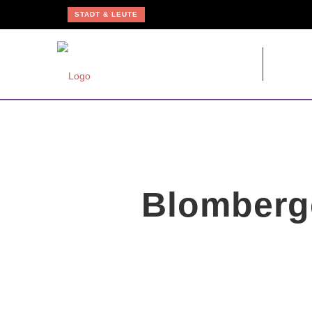
STADT & LEUTE
ZAHNÄRZTLICHE VERSORGUNG FINDET DIREKT VOR ORT STATT
STADT & LEUTE
BVB WARNEN VOR UNSERIÖSEN HAUSTÜR-VERTRETERN
STADT & LEUTE
SCHREIBWERKSTATT FÜR JUNGE NACHWUCHSAUTOREN
STADT & LEUTE
JÖRG MENGEDOHT FEIERT DIENSTJUBILÄUM BEI DEN BVB
KUNST & KULTUR
Blomberg
BLOMBERGER SONGFESTIVAL MIT NAMHAFTEN KÜNSTLERN
HSG BLOMBERG-LIPPE
TICKETVERKAUF FÜR BUNDESLIGA UND CHAMPIONS LEAGUE STARTET
STADT & LEUTE
NEUES MAGAZIN »BLOMBERG[ER]LEBEN« IST DA
STADT & LEUTE