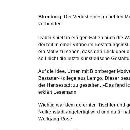
MARTINITURM UND NIEDERNTOR SIND ZUR KUNSTMAUER GEÖFFNET
STADT & LEUTE
Blomberg.
Der Verlust eines geliebten M
STROMNETZ IN DER BLOMBERGER INNENSTADT WIRD MODERNISIERT
verbunden.
HSG BLOMBERG-LIPPE
Dabei spielt in einigen Fällen auch die W
HSG VERPFLICHTET TSCHECHIN ELISKA DESORTOVA
derzeit in einer Vitrine im Bestattungsins
STADT & LEUTE
ein Motiv zu sehen, dass den Blick über 
ZWEITER BAUABSCHNITT AM SCHULHOF DER SEKUNDARSCHULE
soll nicht die letzte künstlerische Gestalt
KUNST & KULTUR
Auf die Idee, Urnen mit Blomberger Moti
BLOMBERGER KUNSTMAUER FINDET ZUM BEREITS 25. MAL STATT
Bestatter-Kollege aus Lemgo. Dieser beau
KUNST & KULTUR
der Hansestadt zu gestalten. »Das fand i
AM VORABEND DER KUNSTMAUER: WEIN UND MUSIK AM MARTINITURM
erklärt Lesemann.
KUNST & KULTUR
Wichtig war dem gelernten Tischler und ge
HECKEN-FESTIVAL VERBINDET NATUR, LITERATUR UND BAROCKMUSIK
Nelkenstadt angefertigt wird und dafür ha
STADT & LEUTE
Wolfgang Rose.
SPATENSTICH FÜR NEUBAU DER REMEI & BPB IM INDUSTRIEGEBIET