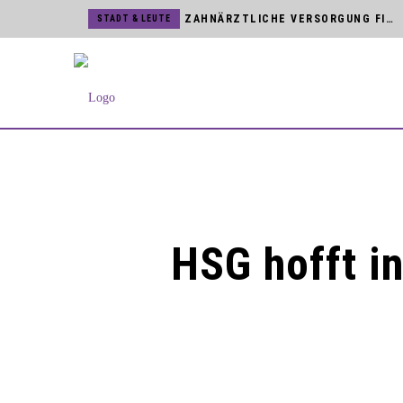
ZAHNÄRZTLICHE VERSORGUNG FINDET DIREKT VOR ORT STATT
STADT & LEUTE
BVB WARNEN VOR UNSERIÖSEN HAUSTÜR-VERTRETERN
STADT & LEUTE
SCHREIBWERKSTATT FÜR JUNGE NACHWUCHSAUTOREN
STADT & LEUTE
JÖRG MENGEDOHT FEIERT DIENSTJUBILÄUM BEI DEN BVB
STADT & LEUTE
KUNST & KULTUR
BLOMBERGER SONGFESTIVAL MIT NAMHAFTEN KÜNSTLERN
HSG BLOMBERG-LIPPE
TICKETVERKAUF FÜR BUNDESLIGA UND CHAMPIONS LEAGUE STARTET
STADT & LEUTE
NEUES MAGAZIN »BLOMBERG[ER]LEBEN« IST DA
STADT & LEUTE
HSG hofft i
MARTINITURM UND NIEDERNTOR SIND ZUR KUNSTMAUER GEÖFFNET
STADT & LEUTE
STROMNETZ IN DER BLOMBERGER INNENSTADT WIRD MODERNISIERT
HSG BLOMBERG-LIPPE
HSG VERPFLICHTET TSCHECHIN ELISKA DESORTOVA
STADT & LEUTE
ZWEITER BAUABSCHNITT AM SCHULHOF DER SEKUNDARSCHULE