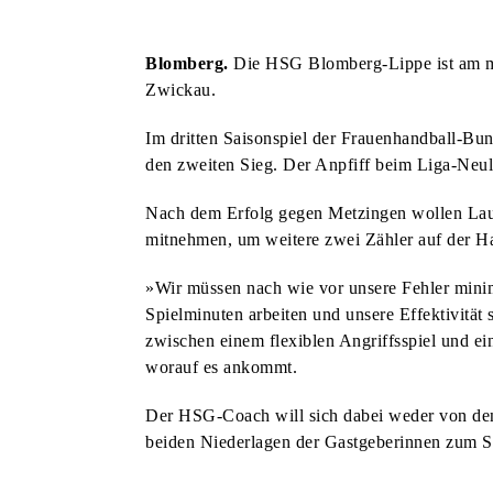
KUNST & KULTUR
BLOMBERGER KUNSTMAUER FINDET ZUM BEREITS 25. MAL STATT
Blomberg.
Die HSG Blomberg-Lippe ist am m
KUNST & KULTUR
Zwickau.
AM VORABEND DER KUNSTMAUER: WEIN UND MUSIK AM MARTINITURM
Im dritten Saisonspiel der Frauenhandball-Bun
KUNST & KULTUR
den zweiten Sieg. Der Anpfiff beim Liga-Neul
HECKEN-FESTIVAL VERBINDET NATUR, LITERATUR UND BAROCKMUSIK
STADT & LEUTE
SPATENSTICH FÜR NEUBAU DER REMEI & BPB IM INDUSTRIEGEBIET
Nach dem Erfolg gegen Metzingen wollen Laur
HSG BLOMBERG-LIPPE
mitnehmen, um weitere zwei Zähler auf der H
DREI HEIMSPIELE FÜR DIE HSG ZUM SAISONAUFTAKT
STADT & LEUTE
»Wir müssen nach wie vor unsere Fehler minim
DORF-FLOHMARKT LÄDT ZUM STÖBERN UND ENTDECKEN EIN
STADT & LEUTE
Spielminuten arbeiten und unsere Effektivität
OLDTIMER-TREFFEN FINDET ZUM BEREITS ZWÖLFTEN MAL STATT
STADT & LEUTE
zwischen einem flexiblen Angriffsspiel und ein
worauf es ankommt.
NEUE AUFKLEBER: DIE RICHTIGE ENTSORGUNG VON HUNDEKOT
STADT & LEUTE
EINGESCHRÄNKTES ANGEBOT AUF DEM WOCHENMARKT
STADT & LEUTE
Der HSG-Coach will sich dabei weder von den
beiden Niederlagen der Gastgeberinnen zum Sa
JETZT FÜR DIE SOMMER-FERIENSPIELE ANMELDEN
STADT & LEUTE
LIONS CLUB BLOMBERG UNTERSTÜTZT KINDERSCHUTZBUND
STADT & LEUTE