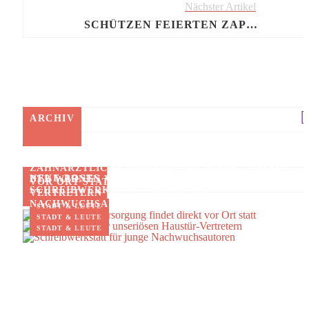
Nächster Artikel
SCHÜTZEN FEIERTEN ZAPFENSTREICH AUF DEM MARKTPLATZ
ARCHIV
ZAHNÄRZTLICHE VERSORGUNG FINDET DIREKT
NEUE POSTS
BVB WARNEN VOR UNSERIÖSEN HAUSTÜR-
VOR ORT STATT
SCHREIBWERKSTATT FÜR JUNGE
VERTRETERN
NACHWUCHSAUTOREN
STADT & LEUTE
STADT & LEUTE
STADT & LEUTE