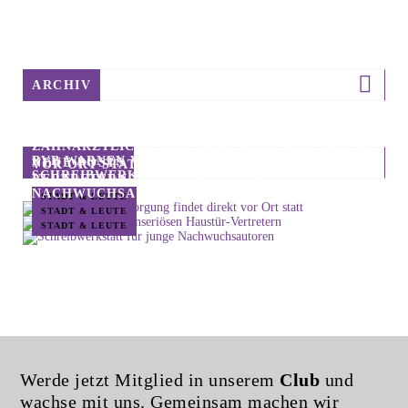
ARCHIV
ZAHNÄRZTLICHE VERSORGUNG FINDET DIREKT
BVB WARNEN VOR UNSERIÖSEN HAUSTÜR-
NEUE POSTS
VOR ORT STATT
SCHREIBWERKSTATT FÜR JUNGE
VERTRETERN
NACHWUCHSAUTOREN
STADT & LEUTE
STADT & LEUTE
STADT & LEUTE
Werde jetzt Mitglied in unserem
Club
und
wachse mit uns. Gemeinsam machen wir