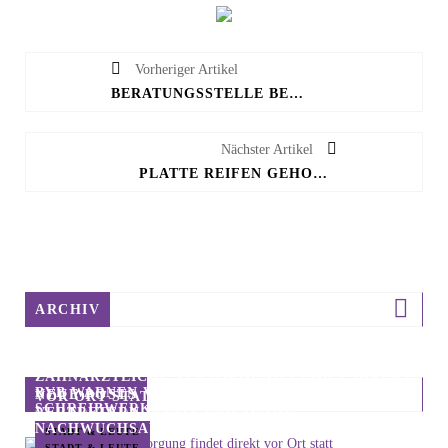
Vorheriger Artikel
BERATUNGSSTELLE BEZIEHT NEUE RÄUME
Nächster Artikel
PLATTE REIFEN GEHÖREN DER VERGANGENHEIT AN
ARCHIV
ZAHNÄRZTLICHE VERSORGUNG FINDET DIREKT
BVB WARNEN VOR UNSERIÖSEN HAUSTÜR-
NEUE POSTS
VOR ORT STATT
SCHREIBWERKSTATT FÜR JUNGE
VERTRETERN
NACHWUCHSAUTOREN
STADT & LEUTE
STADT & LEUTE