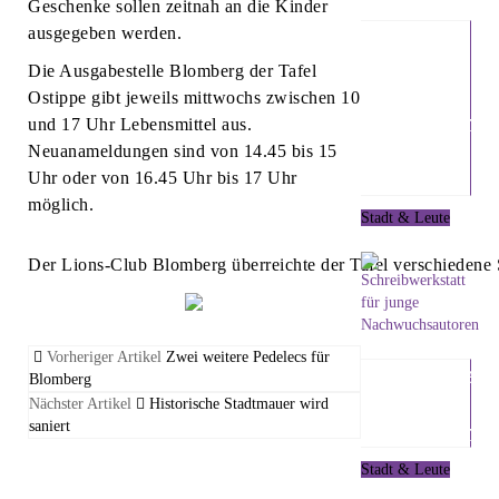
Geschenke sollen zeitnah an die Kinder
BVB
ausgegeben werden.
warnen
Die Ausgabestelle Blomberg der Tafel
vor
Ostippe gibt jeweils mittwochs zwischen 10
unseriösen
und 17 Uhr Lebensmittel aus.
Haustür-
Neuanameldungen sind von 14.45 bis 15
Vertretern
Uhr oder von 16.45 Uhr bis 17 Uhr
möglich.
Stadt & Leute
5. August 2026
Der Lions-Club Blomberg überreichte der Tafel verschiedene S
Vorheriger Artikel
Zwei weitere Pedelecs für
Schreibwerks
Blomberg
für junge
Nächster Artikel
Historische Stadtmauer wird
saniert
Nachwuchsa
Stadt & Leute
4. August 2026