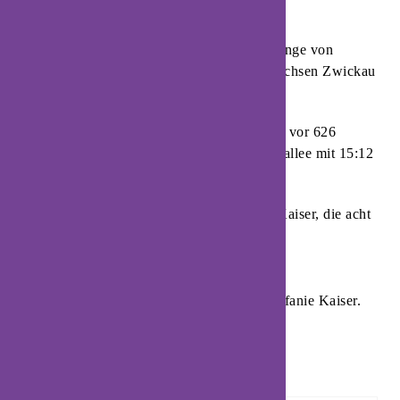
gewonnen.
Am Samstagabend setzten sich die Schützlinge von
Trainer Steffen Birkner mit 33:26 gegen Sachsen Zwickau
durch.
Bereits zur Pause lagen die Gastgeberinnen vor 626
Zuschauern in der Sporthalle an der Ulmenallee mit 15:12
in Führung.
Beste Werferin bei der HSG war Stefanie Kaiser, die acht
Tore zum Sieg beisteuerte.
Achtmal gegen Zwickau erfolgreich: Stefanie Kaiser.
Foto: HSG Blomberg-Lippe