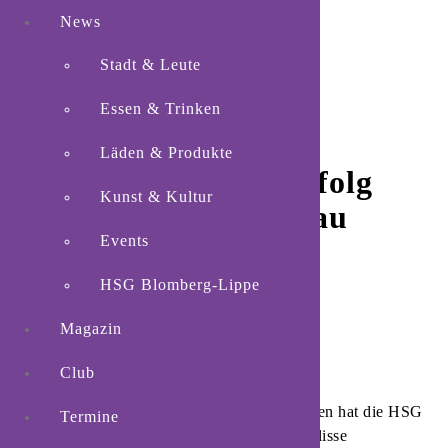
News
Stadt & Leute
Essen & Trinken
Läden & Produkte
HSG feiert 33:26-Erfolg
Kunst & Kultur
über Sachsen Zwickau
Events
HSG Blomberg-Lippe
Magazin
Club
Blomberg.
Nach zwei sieglosen Heimspielen hat die HSG
Termine
Blomberg-Lippe wieder vor heimischer Kulisse