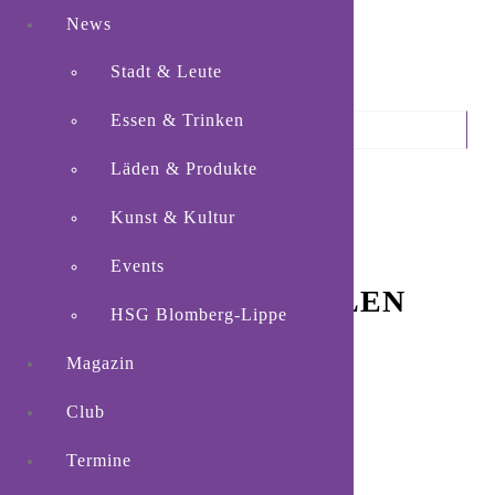
News
Stadt & Leute
Essen & Trinken
MONTHLY ARCHIVES: MAI 2020
Läden & Produkte
Kunst & Kultur
STADT & LEUTE
28. Mai 2020
Events
BLOMBERGS SCHULEN
HSG Blomberg-Lippe
WERDEN DIGITAL
Magazin
Club
Termine