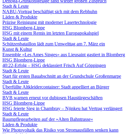
Dehoga-Grünkohlgelage fand wieder großen Zuspruch
Stadt & Leute
NABU-Vortrag beschäftigt sich mit dem Rebhuhn
Läden & Produkte
Präzise Reinigung mit moderner Lasertechnologie
HSG Blomberg-Lippe
HSG mit einem Remis im letzten Europapokalspiel
Stadt & Leute
Schützenbataillon lädt zum Umwelttag am 7. März ein
Kunst & Kultur
Ensemble »Les Ames Singes« aus Lieusaint gastiert in Blomberg
HSG Blomberg-Lippe
40:22-Erfolg – HSG deklassiert Frisch Auf Göppingen
Stadt & Leute
Start für ersten Bauabschnitt an der Grundschule Großenmarpe
Stadt & Leute
Überfüllte Altkleidercontainer: Stadt appelliert an Bürger
Stadt & Leute
BVB warnen erneut vor dubiosen Haustürgeschäften
HSG Blomberg-Lippe
HSG feierte Sieg in Chambray – Njinkeu hat Vertrag verlängert
Stadt & Leute
Baumpflegearbeiten auf der »Alten Bahntrasse«
Läden & Produkte
Wie Photovoltaik das Risiko von Stromausfällen senken kann