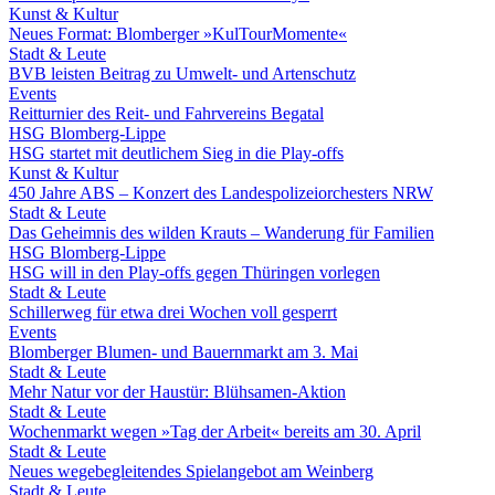
Kunst & Kultur
Neues Format: Blomberger »KulTourMomente«
Stadt & Leute
BVB leisten Beitrag zu Umwelt- und Artenschutz
Events
Reitturnier des Reit- und Fahrvereins Begatal
HSG Blomberg-Lippe
HSG startet mit deutlichem Sieg in die Play-offs
Kunst & Kultur
450 Jahre ABS – Konzert des Landespolizeiorchesters NRW
Stadt & Leute
Das Geheimnis des wilden Krauts – Wanderung für Familien
HSG Blomberg-Lippe
HSG will in den Play-offs gegen Thüringen vorlegen
Stadt & Leute
Schillerweg für etwa drei Wochen voll gesperrt
Events
Blomberger Blumen- und Bauernmarkt am 3. Mai
Stadt & Leute
Mehr Natur vor der Haustür: Blühsamen-Aktion
Stadt & Leute
Wochenmarkt wegen »Tag der Arbeit« bereits am 30. April
Stadt & Leute
Neues wegebegleitendes Spielangebot am Weinberg
Stadt & Leute