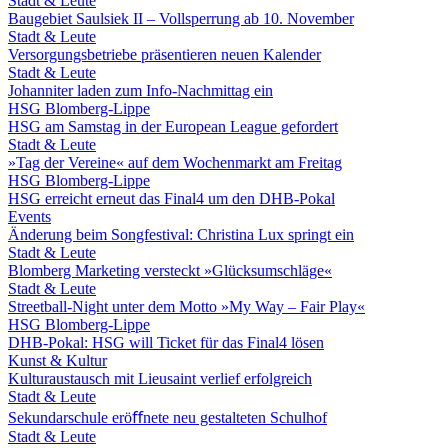
Stadt & Leute
Baugebiet Saulsiek II – Vollsperrung ab 10. November
Stadt & Leute
Versorgungsbetriebe präsentieren neuen Kalender
Stadt & Leute
Johanniter laden zum Info-Nachmittag ein
HSG Blomberg-Lippe
HSG am Samstag in der European League gefordert
Stadt & Leute
»Tag der Vereine« auf dem Wochenmarkt am Freitag
HSG Blomberg-Lippe
HSG erreicht erneut das Final4 um den DHB-Pokal
Events
Änderung beim Songfestival: Christina Lux springt ein
Stadt & Leute
Blomberg Marketing versteckt »Glücksumschläge«
Stadt & Leute
Streetball-Night unter dem Motto »My Way – Fair Play«
HSG Blomberg-Lippe
DHB-Pokal: HSG will Ticket für das Final4 lösen
Kunst & Kultur
Kulturaustausch mit Lieusaint verlief erfolgreich
Stadt & Leute
Sekundarschule eröﬀnete neu gestalteten Schulhof
Stadt & Leute