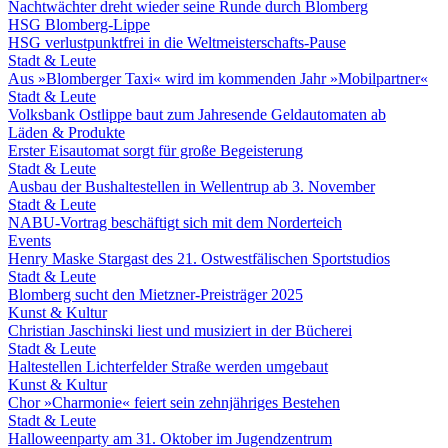
Nachtwächter dreht wieder seine Runde durch Blomberg
HSG Blomberg-Lippe
HSG verlustpunktfrei in die Weltmeisterschafts-Pause
Stadt & Leute
Aus »Blomberger Taxi« wird im kommenden Jahr »Mobilpartner«
Stadt & Leute
Volksbank Ostlippe baut zum Jahresende Geldautomaten ab
Läden & Produkte
Erster Eisautomat sorgt für große Begeisterung
Stadt & Leute
Ausbau der Bushaltestellen in Wellentrup ab 3. November
Stadt & Leute
NABU-Vortrag beschäftigt sich mit dem Norderteich
Events
Henry Maske Stargast des 21. Ostwestfälischen Sportstudios
Stadt & Leute
Blomberg sucht den Mietzner-Preisträger 2025
Kunst & Kultur
Christian Jaschinski liest und musiziert in der Bücherei
Stadt & Leute
Haltestellen Lichterfelder Straße werden umgebaut
Kunst & Kultur
Chor »Charmonie« feiert sein zehnjähriges Bestehen
Stadt & Leute
Halloweenparty am 31. Oktober im Jugendzentrum