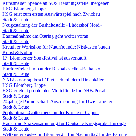
Kunstmauer-Spende an SOS-Beratungsstelle übergeben
HSG Blomberg-Lippe
HSG reist zum ersten Auswärtsspiel nach Zwickau
Stadt & Leute
Neugestaltung der Bushaltestelle »Lüdershof Nord«
Stadt & Leute
Baumaßnahme am Ostring geht weiter voran
Stadt & Leute
Kreativer Workshop für Naturfreunde: Nistkästen bauen
Kunst & Kultur
17. Blomberger Songfestival ist ausverkauft
Stadt & Leute
Barrierefreier Umbau der Bushaltestelle »Rathaus«
Stadt & Leute
NABU-Vortrag beschäftigt sich mit dem Hirschkäfer
HSG Blomberg-Lippe
HSG erreicht problemlos Viertelfinale im DHB-Pokal
Stadt & Leute
20-jährige Partnerschaft: Auszeichnung für Uwe Langner
Stadt & Leute
Popkantorats-Gottesdienst in der Kirche in Cappel
Stadt & Leute
Haus- und Straßensammlung für Deutsche Kriegsgräberfürsorge
Stadt & Leute
Weltkindertagsfest in Blomberg – Ein Nachmittag für die Familie