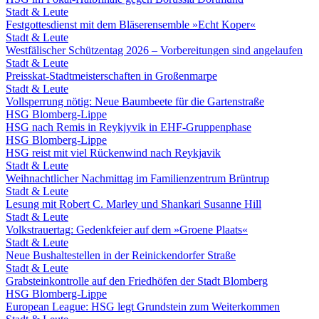
Stadt & Leute
Festgottesdienst mit dem Bläserensemble »Echt Koper«
Stadt & Leute
Westfälischer Schützentag 2026 – Vorbereitungen sind angelaufen
Stadt & Leute
Preisskat-Stadtmeisterschaften in Großenmarpe
Stadt & Leute
Vollsperrung nötig: Neue Baumbeete für die Gartenstraße
HSG Blomberg-Lippe
HSG nach Remis in Reykjyvik in EHF-Gruppenphase
HSG Blomberg-Lippe
HSG reist mit viel Rückenwind nach Reykjavik
Stadt & Leute
Weihnachtlicher Nachmittag im Familienzentrum Brüntrup
Stadt & Leute
Lesung mit Robert C. Marley und Shankari Susanne Hill
Stadt & Leute
Volkstrauertag: Gedenkfeier auf dem »Groene Plaats«
Stadt & Leute
Neue Bushaltestellen in der Reinickendorfer Straße
Stadt & Leute
Grabsteinkontrolle auf den Friedhöfen der Stadt Blomberg
HSG Blomberg-Lippe
European League: HSG legt Grundstein zum Weiterkommen