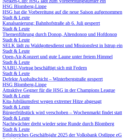
Nelken-Cup: HSG lädt zum Vorbereitungsturnier ein
HSG Blomberg-Lippe
HSG hat die Vorbereitung auf die neue Saison aufgenommen
Stadt & Leute
Kanalsanierung: Bahnhofstraße ab 6. Juli gesperrt
Stadt & Leute
Themenführung durch Donop, Altendonop und Hofdonop
Stadt & Leute
SELK lädt zu Waldgottesdienst und Missionsfest in Istrup ein
Stadt & Leute
Open-Air-Konzert und gute Laune unter freiem Himmel
Stadt & Leute
NABU-Vortrag beschäftigt sich mit Federn
Stadt & Leute
Defekte Asphaltschicht – Winterbergstraße gesperrt
HSG Blomberg-Lippe
Attraktive Gegner für die HSG in der Champions League
Stadt & Leute
Kita-Jubiläumsfest wegen extremer Hitze abgesagt
Stadt & Leute
Bürgerfrühstück wird verschoben – Wochenmarkt findet statt
Stadt & Leute
Nachtwächter dreht wieder seine Runde durch Blomberg
Stadt & Leute
Erfolgreiches Geschäftsjahr 2025 der Volksbank Ostlippe eG