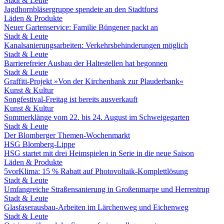
Stadt & Leute
Jagdhornbläsergruppe spendete an den Stadtforst
Läden & Produkte
Neuer Gartenservice: Familie Büngener packt an
Stadt & Leute
Kanalsanierungsarbeiten: Verkehrsbehinderungen möglich
Stadt & Leute
Barrierefreier Ausbau der Haltestellen hat begonnen
Stadt & Leute
Graffiti-Projekt »Von der Kirchenbank zur Plauderbank«
Kunst & Kultur
Songfestival-Freitag ist bereits ausverkauft
Kunst & Kultur
Sommerklänge vom 22. bis 24. August im Schweigegarten
Stadt & Leute
Der Blomberger Themen-Wochenmarkt
HSG Blomberg-Lippe
HSG startet mit drei Heimspielen in Serie in die neue Saison
Läden & Produkte
5vorKlima: 15 % Rabatt auf Photovoltaik-Komplettlösung
Stadt & Leute
Umfangreiche Straßensanierung in Großenmarpe und Herrentrup
Stadt & Leute
Glasfaserausbau-Arbeiten im Lärchenweg und Eichenweg
Stadt & Leute