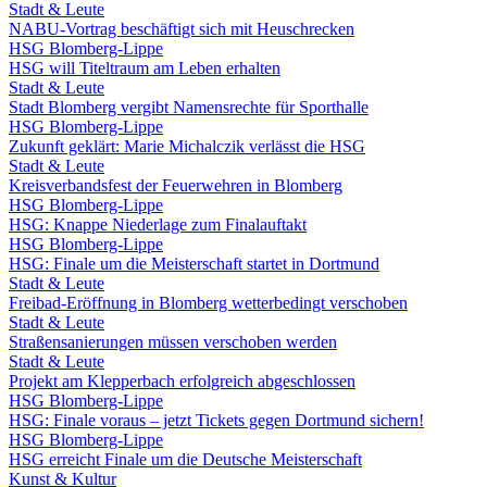
Stadt & Leute
NABU-Vortrag beschäftigt sich mit Heuschrecken
HSG Blomberg-Lippe
HSG will Titeltraum am Leben erhalten
Stadt & Leute
Stadt Blomberg vergibt Namensrechte für Sporthalle
HSG Blomberg-Lippe
Zukunft geklärt: Marie Michalczik verlässt die HSG
Stadt & Leute
Kreisverbandsfest der Feuerwehren in Blomberg
HSG Blomberg-Lippe
HSG: Knappe Niederlage zum Finalauftakt
HSG Blomberg-Lippe
HSG: Finale um die Meisterschaft startet in Dortmund
Stadt & Leute
Freibad-Eröffnung in Blomberg wetterbedingt verschoben
Stadt & Leute
Straßensanierungen müssen verschoben werden
Stadt & Leute
Projekt am Klepperbach erfolgreich abgeschlossen
HSG Blomberg-Lippe
HSG: Finale voraus – jetzt Tickets gegen Dortmund sichern!
HSG Blomberg-Lippe
HSG erreicht Finale um die Deutsche Meisterschaft
Kunst & Kultur