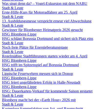
Was singt denn da? – Vogel-Exkursion mit dem NABU
Stadt & Leute
Erste-Hilfe-Kurs für Motorradfahrer am 25. April
Stadt & Leute
13. Ausbildungsmesse verspricht erneut viel Abwechslung
Stadt & Leute
Gewinner für Blomberger Heimatpreis 2026 gesucht
HSG Blomberg-Lippe
HSG schlägt Borussia Dortmund und sichert sich Platz eins
Stadt & Leute
Noch freie Plätze für Energieberatungstage
Stadt & Leute
Regelmäßige Stadtführungen starten wieder am 4. April
HSG Blomberg-Lippe
HSG trifft im Spitzenspiel auf Borussia Dortmund
Stadt & Leute
Lippische Feuerwehren messen sich in Donop
HSG Blomberg-Lippe
HSG feiert ungefährdeten Erfolg in Halle-Neustadt
HSG Blomberg-Lippe
HSG: Dauerkarten-Verkauf für kommende Saison gestartet
Stadt & Leute
Blomberg macht bei der »Earth Hour« 2026 mit
Stadt & Leute
Kostenlose Sammelaktion von Ast- und Baumschnitt