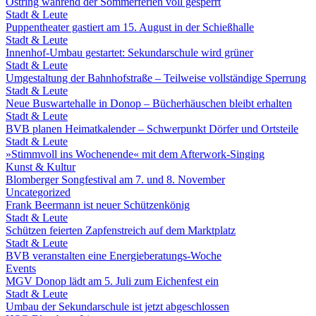
Ostring während der Sommerferien voll gesperrt
Stadt & Leute
Puppentheater gastiert am 15. August in der Schießhalle
Stadt & Leute
Innenhof-Umbau gestartet: Sekundarschule wird grüner
Stadt & Leute
Umgestaltung der Bahnhofstraße – Teilweise vollständige Sperrung
Stadt & Leute
Neue Buswartehalle in Donop – Bücherhäuschen bleibt erhalten
Stadt & Leute
BVB planen Heimatkalender – Schwerpunkt Dörfer und Ortsteile
Stadt & Leute
»Stimmvoll ins Wochenende« mit dem Afterwork-Singing
Kunst & Kultur
Blomberger Songfestival am 7. und 8. November
Uncategorized
Frank Beermann ist neuer Schützenkönig
Stadt & Leute
Schützen feierten Zapfenstreich auf dem Marktplatz
Stadt & Leute
BVB veranstalten eine Energieberatungs-Woche
Events
MGV Donop lädt am 5. Juli zum Eichenfest ein
Stadt & Leute
Umbau der Sekundarschule ist jetzt abgeschlossen