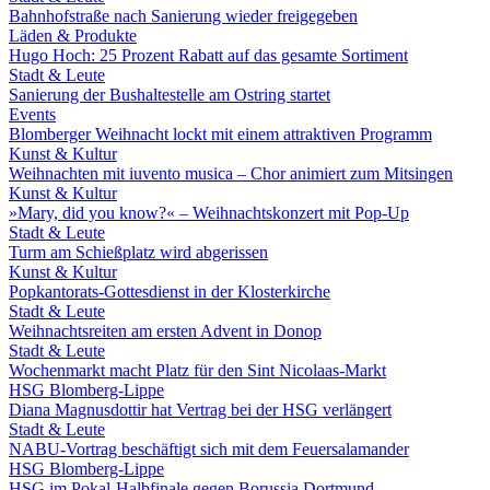
Bahnhofstraße nach Sanierung wieder freigegeben
Läden & Produkte
Hugo Hoch: 25 Prozent Rabatt auf das gesamte Sortiment
Stadt & Leute
Sanierung der Bushaltestelle am Ostring startet
Events
Blomberger Weihnacht lockt mit einem attraktiven Programm
Kunst & Kultur
Weihnachten mit iuvento musica – Chor animiert zum Mitsingen
Kunst & Kultur
»Mary, did you know?« – Weihnachtskonzert mit Pop-Up
Stadt & Leute
Turm am Schießplatz wird abgerissen
Kunst & Kultur
Popkantorats-Gottesdienst in der Klosterkirche
Stadt & Leute
Weihnachtsreiten am ersten Advent in Donop
Stadt & Leute
Wochenmarkt macht Platz für den Sint Nicolaas-Markt
HSG Blomberg-Lippe
Diana Magnusdottir hat Vertrag bei der HSG verlängert
Stadt & Leute
NABU-Vortrag beschäftigt sich mit dem Feuersalamander
HSG Blomberg-Lippe
HSG im Pokal-Halbfinale gegen Borussia Dortmund