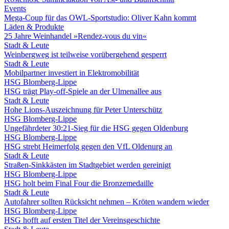
Events
Mega-Coup für das OWL-Sportstudio: Oliver Kahn kommt
Läden & Produkte
25 Jahre Weinhandel »Rendez-vous du vin«
Stadt & Leute
Weinbergweg ist teilweise vorübergehend gesperrt
Stadt & Leute
Mobilpartner investiert in Elektromobilität
HSG Blomberg-Lippe
HSG trägt Play-off-Spiele an der Ulmenallee aus
Stadt & Leute
Hohe Lions-Auszeichnung für Peter Unterschütz
HSG Blomberg-Lippe
Ungefährdeter 30:21-Sieg für die HSG gegen Oldenburg
HSG Blomberg-Lippe
HSG strebt Heimerfolg gegen den VfL Oldenurg an
Stadt & Leute
Straßen-Sinkkästen im Stadtgebiet werden gereinigt
HSG Blomberg-Lippe
HSG holt beim Final Four die Bronzemedaille
Stadt & Leute
Autofahrer sollten Rücksicht nehmen – Kröten wandern wieder
HSG Blomberg-Lippe
HSG hofft auf ersten Titel der Vereinsgeschichte