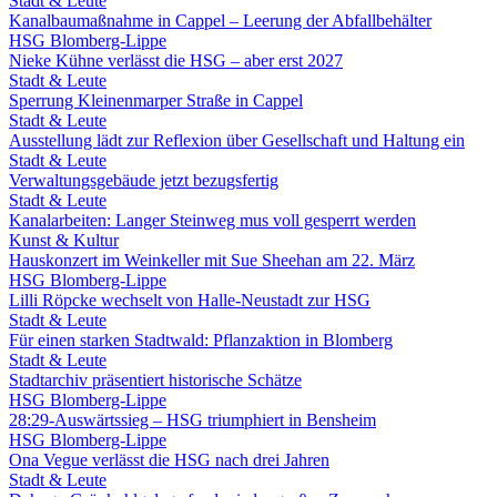
Stadt & Leute
Kanalbaumaßnahme in Cappel – Leerung der Abfallbehälter
HSG Blomberg-Lippe
Nieke Kühne verlässt die HSG – aber erst 2027
Stadt & Leute
Sperrung Kleinenmarper Straße in Cappel
Stadt & Leute
Ausstellung lädt zur Reflexion über Gesellschaft und Haltung ein
Stadt & Leute
Verwaltungsgebäude jetzt bezugsfertig
Stadt & Leute
Kanalarbeiten: Langer Steinweg mus voll gesperrt werden
Kunst & Kultur
Hauskonzert im Weinkeller mit Sue Sheehan am 22. März
HSG Blomberg-Lippe
Lilli Röpcke wechselt von Halle-Neustadt zur HSG
Stadt & Leute
Für einen starken Stadtwald: Pflanzaktion in Blomberg
Stadt & Leute
Stadtarchiv präsentiert historische Schätze
HSG Blomberg-Lippe
28:29-Auswärtssieg – HSG triumphiert in Bensheim
HSG Blomberg-Lippe
Ona Vegue verlässt die HSG nach drei Jahren
Stadt & Leute