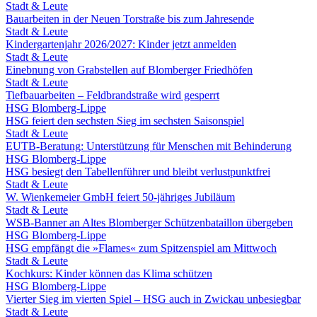
Stadt & Leute
Bauarbeiten in der Neuen Torstraße bis zum Jahresende
Stadt & Leute
Kindergartenjahr 2026/2027: Kinder jetzt anmelden
Stadt & Leute
Einebnung von Grabstellen auf Blomberger Friedhöfen
Stadt & Leute
Tiefbauarbeiten – Feldbrandstraße wird gesperrt
HSG Blomberg-Lippe
HSG feiert den sechsten Sieg im sechsten Saisonspiel
Stadt & Leute
EUTB-Beratung: Unterstützung für Menschen mit Behinderung
HSG Blomberg-Lippe
HSG besiegt den Tabellenführer und bleibt verlustpunktfrei
Stadt & Leute
W. Wienkemeier GmbH feiert 50-jähriges Jubiläum
Stadt & Leute
WSB-Banner an Altes Blomberger Schützenbataillon übergeben
HSG Blomberg-Lippe
HSG empfängt die »Flames« zum Spitzenspiel am Mittwoch
Stadt & Leute
Kochkurs: Kinder können das Klima schützen
HSG Blomberg-Lippe
Vierter Sieg im vierten Spiel – HSG auch in Zwickau unbesiegbar
Stadt & Leute