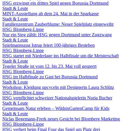
HSG erzwingt ein drittes Spiel gegen Borussia Dortmund
Stadt & Leute
MINT-Ausstellung ab dem 24. Mai in der Sparkasse
Stadt & Leute
Familienzentrum Zauberblume: Neuer Spielplatz eingeweiht
HSG Blomberg-Lippe
Nur ein Sieg zählt: HSG gegen Dortmund unter Zugzwang
Stadt & Leute
Spielmannszug Istrup feiert 100-jähriges Bestehen
HSG Blomberg-Lippe
HSG startet mit Niederlage ins Halbfinale um die Meisterschaft
Stadt & Leute
Tegeler Straße ist vom 12. bis 23. Mai voll gesperrt
HSG Blomberg-Lippe
HSG im Halbfinale zu Gast bei Borussia Dortmund
Stadt & Leute
Workshop: Kleidung upcyceln mit Designerin Laura Schlütz
HSG Blomberg-Lippe
HSG verpflichtet schweizer Nationalspielerin Nuria Bucher
Stadt & Leute
Gemeinsam Natur erleben – WildnisGartenCamp für Kids
Stadt & Leute
Niclas Begemann-Frerk neues Gesicht bei Blomberg Marketing
HSG Blomberg-Lippe
HSG verliert beim Final Four das Spiel um Platz drei