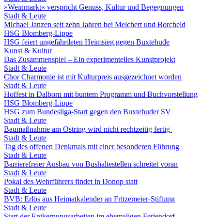
»Weinmarkt« verspricht Genuss, Kultur und Begegnungen
Stadt & Leute
Michael Janzen seit zehn Jahren bei Melchert und Borcheld
HSG Blomberg-Lippe
HSG feiert ungefährdeten Heimsieg gegen Buxtehude
Kunst & Kultur
Das Zusammenspiel – Ein experimentelles Kunstprojekt
Stadt & Leute
Chor Charmonie ist mit Kulturpreis ausgezeichnet worden
Stadt & Leute
Hoffest in Dalborn mit buntem Programm und Buchvorstellung
HSG Blomberg-Lippe
HSG zum Bundesliga-Start gegen den Buxtehuder SV
Stadt & Leute
Baumaßnahme am Ostring wird nicht rechtzeitig fertig
Stadt & Leute
Tag des offenen Denkmals mit einer besonderen Führung
Stadt & Leute
Barrierefreier Ausbau von Bushaltestellen schreitet voran
Stadt & Leute
Pokal des Wehrführers findet in Donop statt
Stadt & Leute
BVB: Erlös aus Heimatkalender an Fritzemeier-Stiftung
Stadt & Leute
Start der Entkernungsarbeiten im ehemaligen Feriendorf