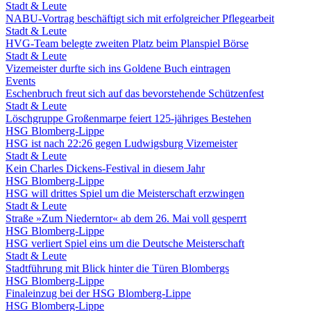
Stadt & Leute
NABU-Vortrag beschäftigt sich mit erfolgreicher Pflegearbeit
Stadt & Leute
HVG-Team belegte zweiten Platz beim Planspiel Börse
Stadt & Leute
Vizemeister durfte sich ins Goldene Buch eintragen
Events
Eschenbruch freut sich auf das bevorstehende Schützenfest
Stadt & Leute
Löschgruppe Großenmarpe feiert 125-jähriges Bestehen
HSG Blomberg-Lippe
HSG ist nach 22:26 gegen Ludwigsburg Vizemeister
Stadt & Leute
Kein Charles Dickens-Festival in diesem Jahr
HSG Blomberg-Lippe
HSG will drittes Spiel um die Meisterschaft erzwingen
Stadt & Leute
Straße »Zum Niederntor« ab dem 26. Mai voll gesperrt
HSG Blomberg-Lippe
HSG verliert Spiel eins um die Deutsche Meisterschaft
Stadt & Leute
Stadtführung mit Blick hinter die Türen Blombergs
HSG Blomberg-Lippe
Finaleinzug bei der HSG Blomberg-Lippe
HSG Blomberg-Lippe