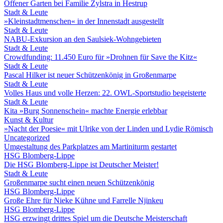
Offener Garten bei Familie Zylstra in Hestrup
Stadt & Leute
»Kleinstadtmenschen« in der Innenstadt ausgestellt
Stadt & Leute
NABU-Exkursion an den Saulsiek-Wohngebieten
Stadt & Leute
Crowdfunding: 11.450 Euro für »Drohnen für Save the Kitz«
Stadt & Leute
Pascal Hilker ist neuer Schützenkönig in Großenmarpe
Stadt & Leute
Volles Haus und volle Herzen: 22. OWL-Sportstudio begeisterte
Stadt & Leute
Kita »Burg Sonnenschein« machte Energie erlebbar
Kunst & Kultur
»Nacht der Poesie« mit Ulrike von der Linden und Lydie Römisch
Uncategorized
Umgestaltung des Parkplatzes am Martiniturm gestartet
HSG Blomberg-Lippe
Die HSG Blomberg-Lippe ist Deutscher Meister!
Stadt & Leute
Großenmarpe sucht einen neuen Schützenkönig
HSG Blomberg-Lippe
Große Ehre für Nieke Kühne und Farrelle Njinkeu
HSG Blomberg-Lippe
HSG erzwingt drittes Spiel um die Deutsche Meisterschaft