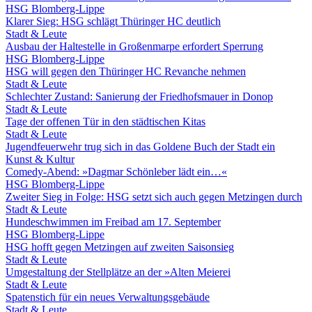
HSG Blomberg-Lippe
Klarer Sieg: HSG schlägt Thüringer HC deutlich
Stadt & Leute
Ausbau der Haltestelle in Großenmarpe erfordert Sperrung
HSG Blomberg-Lippe
HSG will gegen den Thüringer HC Revanche nehmen
Stadt & Leute
Schlechter Zustand: Sanierung der Friedhofsmauer in Donop
Stadt & Leute
Tage der offenen Tür in den städtischen Kitas
Stadt & Leute
Jugendfeuerwehr trug sich in das Goldene Buch der Stadt ein
Kunst & Kultur
Comedy-Abend: »Dagmar Schönleber lädt ein…«
HSG Blomberg-Lippe
Zweiter Sieg in Folge: HSG setzt sich auch gegen Metzingen durch
Stadt & Leute
Hundeschwimmen im Freibad am 17. September
HSG Blomberg-Lippe
HSG hofft gegen Metzingen auf zweiten Saisonsieg
Stadt & Leute
Umgestaltung der Stellplätze an der »Alten Meierei
Stadt & Leute
Spatenstich für ein neues Verwaltungsgebäude
Stadt & Leute