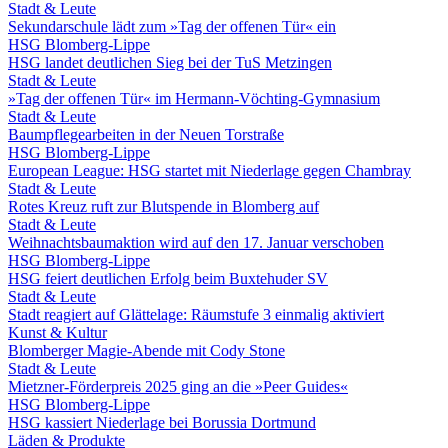
Stadt & Leute
Sekundarschule lädt zum »Tag der offenen Tür« ein
HSG Blomberg-Lippe
HSG landet deutlichen Sieg bei der TuS Metzingen
Stadt & Leute
»Tag der offenen Tür« im Hermann-Vöchting-Gymnasium
Stadt & Leute
Baumpflegearbeiten in der Neuen Torstraße
HSG Blomberg-Lippe
European League: HSG startet mit Niederlage gegen Chambray
Stadt & Leute
Rotes Kreuz ruft zur Blutspende in Blomberg auf
Stadt & Leute
Weihnachtsbaumaktion wird auf den 17. Januar verschoben
HSG Blomberg-Lippe
HSG feiert deutlichen Erfolg beim Buxtehuder SV
Stadt & Leute
Stadt reagiert auf Glättelage: Räumstufe 3 einmalig aktiviert
Kunst & Kultur
Blomberger Magie-Abende mit Cody Stone
Stadt & Leute
Mietzner-Förderpreis 2025 ging an die »Peer Guides«
HSG Blomberg-Lippe
HSG kassiert Niederlage bei Borussia Dortmund
Läden & Produkte