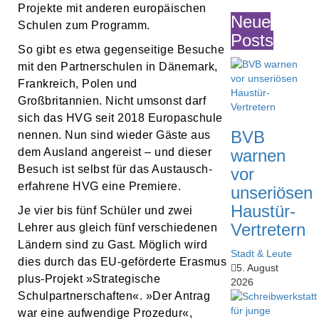
Projekte mit anderen europäischen
Neue
Schulen zum Programm.
Posts
So gibt es etwa gegenseitige Besuche
mit den Partnerschulen in Dänemark,
Frankreich, Polen und
Großbritannien. Nicht umsonst darf
sich das HVG seit 2018 Europaschule
BVB
nennen. Nun sind wieder Gäste aus
dem Ausland angereist – und dieser
warnen
Besuch ist selbst für das Austausch-
vor
erfahrene HVG eine Premiere.
unseriösen
Haustür-
Je vier bis fünf Schüler und zwei
Vertretern
Lehrer aus gleich fünf verschiedenen
Ländern sind zu Gast. Möglich wird
Stadt & Leute
dies durch das EU-geförderte Erasmus
5. August
plus-Projekt »Strategische
2026
Schulpartnerschaften«. »Der Antrag
war eine aufwendige Prozedur«,