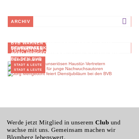
ARCHIV
BVB WARNEN VOR UNSERIÖSEN HAUSTÜR-
SCHREIBWERKSTATT FÜR JUNGE
NEUE POSTS
VERTRETERN
JÖRG MENGEDOHT FEIERT DIENSTJUBILÄUM
NACHWUCHSAUTOREN
BEI DEN BVB
STADT & LEUTE
STADT & LEUTE
STADT & LEUTE
Werde jetzt Mitglied in unserem
Club
und
wachse mit uns. Gemeinsam machen wir
Blomberg lebenswert.