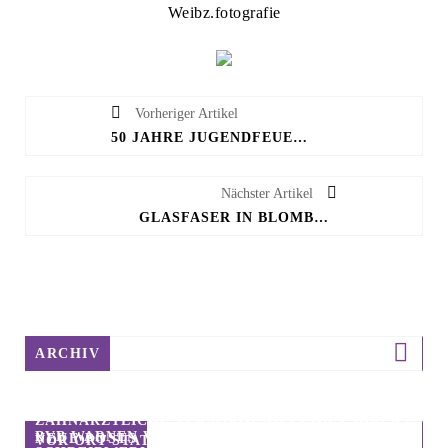
Weibz.fotografie
Vorheriger Artikel
50 JAHRE JUGENDFEUERWEHR CAPPEL
Nächster Artikel
GLASFASER IN BLOMBERG – FLÄCHENDECKENDE LÖSUNG
ARCHIV
ZAHNÄRZTLICHE VERSORGUNG FINDET DIREKT
BVB WARNEN VOR UNSERIÖSEN HAUSTÜR-
NEUE POSTS
VOR ORT STATT