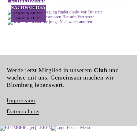
SCHREIBWERKSTATT FÜR JUNGE
VERTRETERN
NACHWUCHSAUTOREN
STADT & LEUTE
STADT & LEUTE
STADT & LEUTE
Werde jetzt Mitglied in unserem
Club
und
wachse mit uns. Gemeinsam machen wir
Blomberg lebenswert.
Impressum
Datenschutz