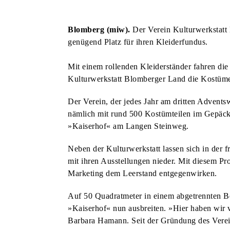
KUNST & KULTUR
BLOMBERGER KUNSTMAUER FINDET ZUM BEREITS 25. MAL STATT
Blomberg (miw).
Der Verein Kulturwerkstatt 
KUNST & KULTUR
genügend Platz für ihren Kleiderfundus.
AM VORABEND DER KUNSTMAUER: WEIN UND MUSIK AM MARTINITURM
KUNST & KULTUR
Mit einem rollenden Kleiderständer fahren di
HECKEN-FESTIVAL VERBINDET NATUR, LITERATUR UND BAROCKMUSIK
Kulturwerkstatt Blomberger Land die Kostüme 
STADT & LEUTE
SPATENSTICH FÜR NEUBAU DER REMEI & BPB IM INDUSTRIEGEBIET
Der Verein, der jedes Jahr am dritten Advents
HSG BLOMBERG-LIPPE
nämlich mit rund 500 Kostümteilen im Gepäck
DREI HEIMSPIELE FÜR DIE HSG ZUM SAISONAUFTAKT
STADT & LEUTE
»Kaiserhof« am Langen Steinweg.
DORF-FLOHMARKT LÄDT ZUM STÖBERN UND ENTDECKEN EIN
STADT & LEUTE
Neben der Kulturwerkstatt lassen sich in der 
OLDTIMER-TREFFEN FINDET ZUM BEREITS ZWÖLFTEN MAL STATT
STADT & LEUTE
mit ihren Ausstellungen nieder. Mit diesem P
Marketing dem Leerstand entgegenwirken.
NEUE AUFKLEBER: DIE RICHTIGE ENTSORGUNG VON HUNDEKOT
STADT & LEUTE
EINGESCHRÄNKTES ANGEBOT AUF DEM WOCHENMARKT
STADT & LEUTE
Auf 50 Quadratmeter in einem abgetrennten B
JETZT FÜR DIE SOMMER-FERIENSPIELE ANMELDEN
STADT & LEUTE
»Kaiserhof« nun ausbreiten. »Hier haben wir v
Barbara Hamann. Seit der Gründung des Verei
LIONS CLUB BLOMBERG UNTERSTÜTZT KINDERSCHUTZBUND
STADT & LEUTE