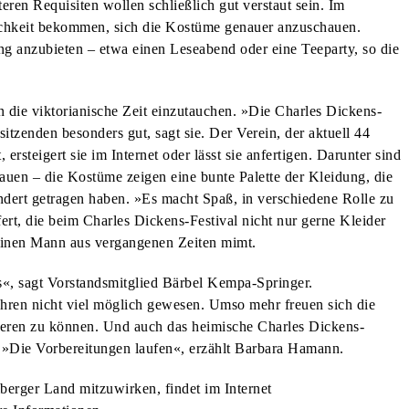
ren Requisiten wollen schließlich gut verstaut sein. Im
chkeit bekommen, sich die Kostüme genauer anzuschauen.
ng anzubieten – etwa einen Leseabend oder eine Teeparty, so die
in die viktorianische Zeit einzutauchen. »Die Charles Dickens-
rsitzenden besonders gut, sagt sie. Der Verein, der aktuell 44
 ersteigert sie im Internet oder lässt sie anfertigen. Darunter sind
auen – die Kostüme zeigen eine bunte Palette der Kleidung, die
dert getragen haben. »Es macht Spaß, in verschiedene Rolle zu
ert, die beim Charles Dickens-Festival nicht nur gerne Kleider
 einen Mann aus vergangenen Zeiten mimt.
s«, sagt Vorstandsmitglied Bärbel Kempa-Springer.
hren nicht viel möglich gewesen. Umso mehr freuen sich die
ieren zu können. Und auch das heimische Charles Dickens-
n. »Die Vorbereitungen laufen«, erzählt Barbara Hamann.
mberger Land mitzuwirken, findet im Internet