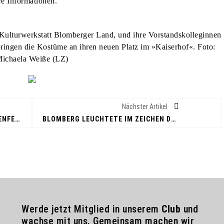
e Informationen.
Kulturwerkstatt Blomberger Land, und ihre Vorstandskolleginnen
ingen die Kostüme an ihren neuen Platz im »Kaiserhof«. Foto:
ichaela Weiße (LZ)
Nächster Artikel
OFFENER BIERGARTEN ZUM NELKENFEST-START
BLOMBERG LEUCHTETE IM ZEICHEN DES NELKENFESTES
Werde jetzt Mitglied in unserem
Club
und
wachse mit uns. Gemeinsam machen wir