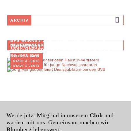
ARCHIV
BVB WARNEN VOR UNSERIÖSEN HAUSTÜR-
SCHREIBWERKSTATT FÜR JUNGE
NEUE POSTS
VERTRETERN
JÖRG MENGEDOHT FEIERT DIENSTJUBILÄUM
NACHWUCHSAUTOREN
BEI DEN BVB
STADT & LEUTE
STADT & LEUTE
STADT & LEUTE
Werde jetzt Mitglied in unserem
Club
und
wachse mit uns. Gemeinsam machen wir
Blomberg lebenswert.