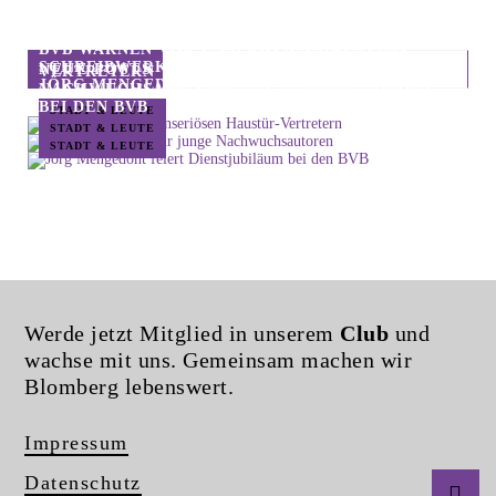
BVB WARNEN VOR UNSERIÖSEN HAUSTÜR-
SCHREIBWERKSTATT FÜR JUNGE
NEUE POSTS
VERTRETERN
JÖRG MENGEDOHT FEIERT DIENSTJUBILÄUM
NACHWUCHSAUTOREN
BEI DEN BVB
STADT & LEUTE
STADT & LEUTE
STADT & LEUTE
Werde jetzt Mitglied in unserem
Club
und
wachse mit uns. Gemeinsam machen wir
Blomberg lebenswert.
Impressum
Datenschutz