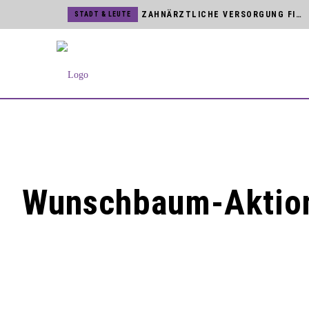
ZAHNÄRZTLICHE VERSORGUNG FINDET DIREKT VOR ORT STATT
STADT & LEUTE
BVB WARNEN VOR UNSERIÖSEN HAUSTÜR-VERTRETERN
STADT & LEUTE
SCHREIBWERKSTATT FÜR JUNGE NACHWUCHSAUTOREN
STADT & LEUTE
JÖRG MENGEDOHT FEIERT DIENSTJUBILÄUM BEI DEN BVB
STADT & LEUTE
KUNST & KULTUR
BLOMBERGER SONGFESTIVAL MIT NAMHAFTEN KÜNSTLERN
HSG BLOMBERG-LIPPE
TICKETVERKAUF FÜR BUNDESLIGA UND CHAMPIONS LEAGUE STARTET
STADT & LEUTE
NEUES MAGAZIN »BLOMBERG[ER]LEBEN« IST DA
STADT & LEUTE
Wunschbaum-Aktion:
MARTINITURM UND NIEDERNTOR SIND ZUR KUNSTMAUER GEÖFFNET
STADT & LEUTE
STROMNETZ IN DER BLOMBERGER INNENSTADT WIRD MODERNISIERT
HSG BLOMBERG-LIPPE
HSG VERPFLICHTET TSCHECHIN ELISKA DESORTOVA
STADT & LEUTE
ZWEITER BAUABSCHNITT AM SCHULHOF DER SEKUNDARSCHULE