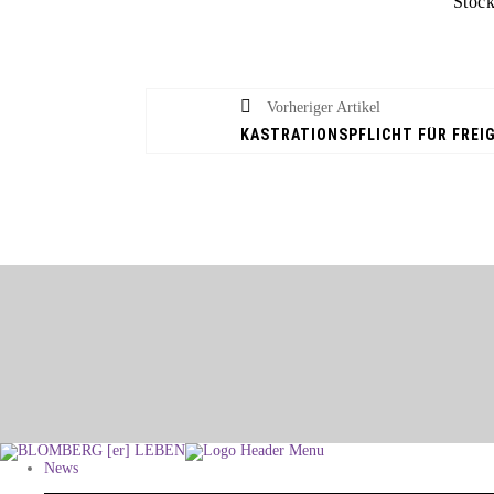
Stoc
DANIEL URSELMANN ÜBERNIMMT PRÄSIDENTSCHAFT IM LIONS CLUB
EVENTS
DREI KONZERTABENDE IM SCHWEIGEGARTEN
HSG BLOMBERG-LIPPE
Vorheriger Artikel
NELKEN-CUP: HSG LÄDT ZUM VORBEREITUNGSTURNIER EIN
HSG BLOMBERG-LIPPE
HSG HAT DIE VORBEREITUNG AUF DIE NEUE SAISON AUFGENOMMEN
STADT & LEUTE
KANALSANIERUNG: BAHNHOFSTRASSE AB 6. JULI GESPERRT
STADT & LEUTE
THEMENFÜHRUNG DURCH DONOP, ALTENDONOP UND HOFDONOP
STADT & LEUTE
SELK LÄDT ZU WALDGOTTESDIENST UND MISSIONSFEST IN ISTRUP EIN
STADT & LEUTE
OPEN-AIR-KONZERT UND GUTE LAUNE UNTER FREIEM HIMMEL
STADT & LEUTE
NABU-VORTRAG BESCHÄFTIGT SICH MIT FEDERN
STADT & LEUTE
DEFEKTE ASPHALTSCHICHT – WINTERBERGSTRASSE GESPERRT
HSG BLOMBERG-LIPPE
ATTRAKTIVE GEGNER FÜR DIE HSG IN DER CHAMPIONS LEAGUE
STADT & LEUTE
News