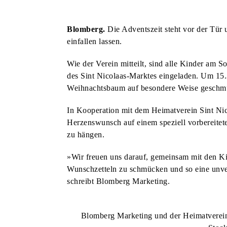
KUNST & KULTUR
BLOMBERGER KUNSTMAUER FINDET ZUM BEREITS 25. MAL STATT
Blomberg.
Die Adventszeit steht vor der Tür 
KUNST & KULTUR
einfallen lassen.
AM VORABEND DER KUNSTMAUER: WEIN UND MUSIK AM MARTINITURM
Wie der Verein mitteilt, sind alle Kinder a
KUNST & KULTUR
des Sint Nicolaas-Marktes eingeladen. Um 15.3
HECKEN-FESTIVAL VERBINDET NATUR, LITERATUR UND BAROCKMUSIK
STADT & LEUTE
Weihnachtsbaum auf besondere Weise geschm
SPATENSTICH FÜR NEUBAU DER REMEI & BPB IM INDUSTRIEGEBIET
HSG BLOMBERG-LIPPE
In Kooperation mit dem Heimatverein Sint Ni
Herzenswunsch auf einem speziell vorbereite
DREI HEIMSPIELE FÜR DIE HSG ZUM SAISONAUFTAKT
STADT & LEUTE
zu hängen.
DORF-FLOHMARKT LÄDT ZUM STÖBERN UND ENTDECKEN EIN
STADT & LEUTE
OLDTIMER-TREFFEN FINDET ZUM BEREITS ZWÖLFTEN MAL STATT
STADT & LEUTE
»Wir freuen uns darauf, gemeinsam mit den K
Wunschzetteln zu schmücken und so eine unverg
NEUE AUFKLEBER: DIE RICHTIGE ENTSORGUNG VON HUNDEKOT
STADT & LEUTE
schreibt Blomberg Marketing.
EINGESCHRÄNKTES ANGEBOT AUF DEM WOCHENMARKT
STADT & LEUTE
JETZT FÜR DIE SOMMER-FERIENSPIELE ANMELDEN
STADT & LEUTE
Blomberg Marketing und der Heimatverein
LIONS CLUB BLOMBERG UNTERSTÜTZT KINDERSCHUTZBUND
STADT & LEUTE