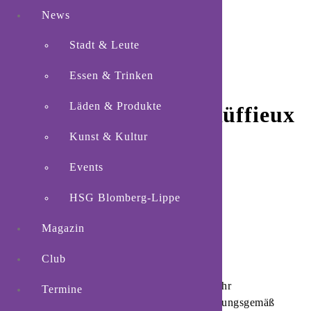
News
Stadt & Leute
Essen & Trinken
Läden & Produkte
12 Tore von Laura Rüffieux
beim HSG-Sieg in
Kunst & Kultur
Waiblingen
Events
HSG Blomberg-Lippe
Magazin
Club
Blomberg.
Die HSG Blomberg-Lippe hat ihr
Termine
Auswärtsspiel beim VfL Waiblingen erwartungsgemäß