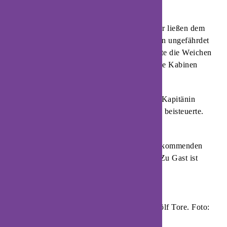
gewonnen.
Die Schützlinge von Trainer Steffen Birkner ließen dem
Tabellenletzten keine Chance und gewannen ungefährdet
mit 29:18. Bereits zur Pause hatten die Gäste die Weichen
auf Sieg gestellt, als es mit einem 16:7 in die Kabinen
ging.
Beste Torschützin auf Seiten der HSG war Kapitänin
Laura Rüffieux, die zwölf Treffer zum Sieg beisteuerte.
Nele Franz war fünfmal erfolgreich.
Das nächste Heimspiel der HSG findet am kommenden
Samstag, 18. März (Anpfiff 18 Uhr), statt. Zu Gast ist
dann der Deutsche Meister aus Bietigheim.
Laura Rüffieux erzielte in Waiblingen zwölf Tore. Foto:
HSG Blomberg-Lippe