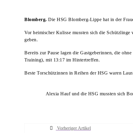
SPATENSTICH FÜR NEUBAU DER REMEI & BPB IM INDUS
DREI HEIMSPIELE FÜR DIE HSG ZUM SAISONAUFTAKT
Blomberg.
Die HSG Blomberg-Lippe hat in der Frauen
DORF-FLOHMARKT LÄDT ZUM STÖBERN UND ENTDECKE
Vor heimischer Kulisse mussten sich die Schützlinge
OLDTIMER-TREFFEN FINDET ZUM BEREITS ZWÖLFTEN 
geben.
NEUE AUFKLEBER: DIE RICHTIGE ENTSORGUNG VON H
Bereits zur Pause lagen die Gastgeberinnen, die ohne
EINGESCHRÄNKTES ANGEBOT AUF DEM WOCHENMARKT
Training), mit 13:17 im Hintertreffen.
JETZT FÜR DIE SOMMER-FERIENSPIELE ANMELDEN
Beste Torschützinnen in Reihen der HSG waren Laura 
LIONS CLUB BLOMBERG UNTERSTÜTZT KINDERSCHUT
DANIEL URSELMANN ÜBERNIMMT PRÄSIDENTSCHAFT IM
Alexia Hauf und die HSG mussten sich Bor
DREI KONZERTABENDE IM SCHWEIGEGARTEN
NELKEN-CUP: HSG LÄDT ZUM VORBEREITUNGSTURNIER
HSG HAT DIE VORBEREITUNG AUF DIE NEUE SAISON A
KANALSANIERUNG: BAHNHOFSTRASSE AB 6. JULI GESP
Vorheriger Artikel
THEMENFÜHRUNG DURCH DONOP, ALTENDONOP UND H