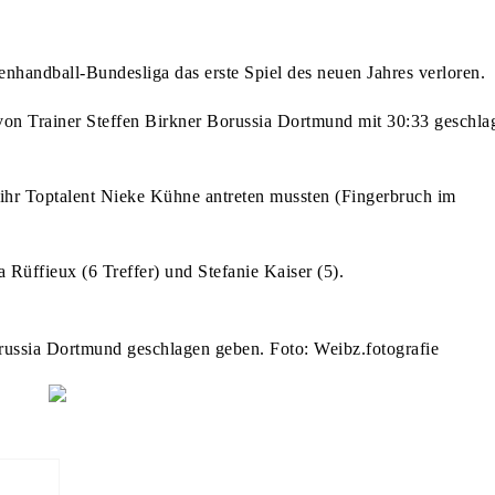
TRIEGEBIET
handball-Bundesliga das erste Spiel des neuen Jahres verloren.
N EIN
 von Trainer Steffen Birkner Borussia Dortmund mit 30:33 geschla
MAL STATT
UNDEKOT
 ihr Toptalent Nieke Kühne antreten mussten (Fingerbruch im
Rüffieux (6 Treffer) und Stefanie Kaiser (5).
ZBUND
 LIONS CLUB
ussia Dortmund geschlagen geben. Foto: Weibz.fotografie
 EIN
UFGENOMMEN
ERRT
OFDONOP