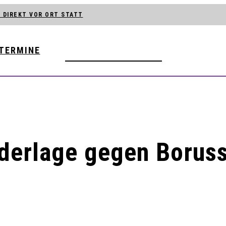
 DIREKT VOR ORT STATT
TERMINE
VB
LERN
AGUE STARTET
ER GEÖFFNET
derlage gegen Borus
MODERNISIERT
RSCHULE
MAL STATT
 MARTINITURM
D BAROCKMUSIK