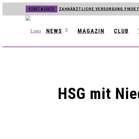
ZAHNÄRZTLICHE VERSORGUNG FINDET
STADT & LEUTE
BVB WARNEN VOR UNSERIÖSEN HAUSTÜR-VERTRETERN
SCHREIBWERKSTATT FÜR JUNGE NACHWUCHSAUTOREN
NEWS
MAGAZIN
CLUB
JÖRG MENGEDOHT FEIERT DIENSTJUBILÄUM BEI DEN B
BLOMBERGER SONGFESTIVAL MIT NAMHAFTEN KÜNST
TICKETVERKAUF FÜR BUNDESLIGA UND CHAMPIONS LE
NEUES MAGAZIN »BLOMBERG[ER]LEBEN« IST DA
MARTINITURM UND NIEDERNTOR SIND ZUR KUNSTMAU
HSG mit Nie
STROMNETZ IN DER BLOMBERGER INNENSTADT WIRD 
HSG VERPFLICHTET TSCHECHIN ELISKA DESORTOVA
ZWEITER BAUABSCHNITT AM SCHULHOF DER SEKUNDA
BLOMBERGER KUNSTMAUER FINDET ZUM BEREITS 25. 
AM VORABEND DER KUNSTMAUER: WEIN UND MUSIK AM
HECKEN-FESTIVAL VERBINDET NATUR, LITERATUR UN