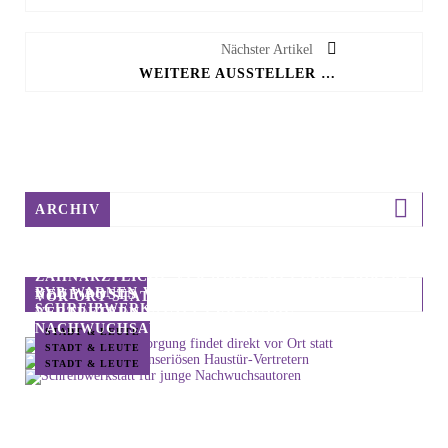
Nächster Artikel
WEITERE AUSSTELLER FÜR »FRÜHLINGSMARKT« WILLKOMMEN
ARCHIV
ZAHNÄRZTLICHE VERSORGUNG FINDET DIREKT
BVB WARNEN VOR UNSERIÖSEN HAUSTÜR-
NEUE POSTS
VOR ORT STATT
SCHREIBWERKSTATT FÜR JUNGE
VERTRETERN
NACHWUCHSAUTOREN
STADT & LEUTE
STADT & LEUTE
STADT & LEUTE