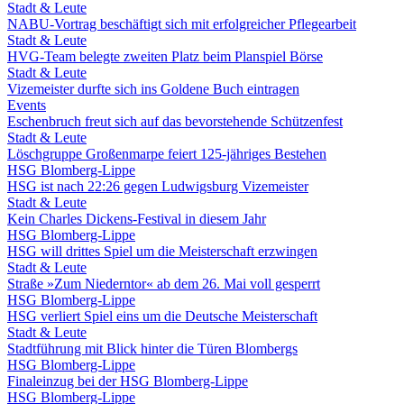
Stadt & Leute
NABU-Vortrag beschäftigt sich mit erfolgreicher Pflegearbeit
Stadt & Leute
HVG-Team belegte zweiten Platz beim Planspiel Börse
Stadt & Leute
Vizemeister durfte sich ins Goldene Buch eintragen
Events
Eschenbruch freut sich auf das bevorstehende Schützenfest
Stadt & Leute
Löschgruppe Großenmarpe feiert 125-jähriges Bestehen
HSG Blomberg-Lippe
HSG ist nach 22:26 gegen Ludwigsburg Vizemeister
Stadt & Leute
Kein Charles Dickens-Festival in diesem Jahr
HSG Blomberg-Lippe
HSG will drittes Spiel um die Meisterschaft erzwingen
Stadt & Leute
Straße »Zum Niederntor« ab dem 26. Mai voll gesperrt
HSG Blomberg-Lippe
HSG verliert Spiel eins um die Deutsche Meisterschaft
Stadt & Leute
Stadtführung mit Blick hinter die Türen Blombergs
HSG Blomberg-Lippe
Finaleinzug bei der HSG Blomberg-Lippe
HSG Blomberg-Lippe