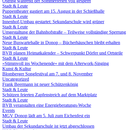
Ostring während der Sommerferien voll gesperrt
Stadt & Leute
Puppentheater gastiert am 15. August in der Schießhalle
Stadt & Leute
Innenhof-Umbau gestartet: Sekundarschule wird grüner
Stadt & Leute
Umgestaltung der Bahnhofstraße – Teilweise vollständige Sperrung
Stadt & Leute
Neue Buswartehalle in Donop – Bücherhäuschen bleibt erhalten
Stadt & Leute
BVB planen Heimatkalender – Schwerpunkt Dörfer und Ortsteile
Stadt & Leute
»Stimmvoll ins Wochenende« mit dem Afterwork-Singing
Kunst & Kultur
Blomberger Songfestival am 7. und 8. November
Uncategorized
Frank Beermann ist neuer Schützenkönig
Stadt & Leute
Schützen feierten Zapfenstreich auf dem Marktplatz
Stadt & Leute
BVB veranstalten eine Energieberatungs-Woche
Events
MGV Donop lädt am 5. Juli zum Eichenfest ein
Stadt & Leute
Umbau der Sekundarschule ist jetzt abgeschlossen