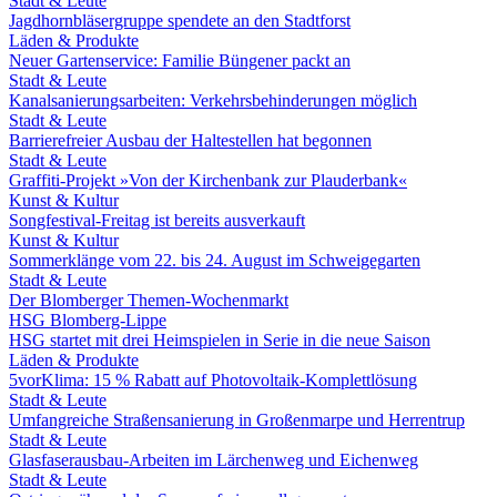
Stadt & Leute
Jagdhornbläsergruppe spendete an den Stadtforst
Läden & Produkte
Neuer Gartenservice: Familie Büngener packt an
Stadt & Leute
Kanalsanierungsarbeiten: Verkehrsbehinderungen möglich
Stadt & Leute
Barrierefreier Ausbau der Haltestellen hat begonnen
Stadt & Leute
Graffiti-Projekt »Von der Kirchenbank zur Plauderbank«
Kunst & Kultur
Songfestival-Freitag ist bereits ausverkauft
Kunst & Kultur
Sommerklänge vom 22. bis 24. August im Schweigegarten
Stadt & Leute
Der Blomberger Themen-Wochenmarkt
HSG Blomberg-Lippe
HSG startet mit drei Heimspielen in Serie in die neue Saison
Läden & Produkte
5vorKlima: 15 % Rabatt auf Photovoltaik-Komplettlösung
Stadt & Leute
Umfangreiche Straßensanierung in Großenmarpe und Herrentrup
Stadt & Leute
Glasfaserausbau-Arbeiten im Lärchenweg und Eichenweg
Stadt & Leute