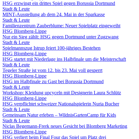
HSG erzwingt ein drittes Spiel gegen Borussia Dortmund
Stadt & Leute
MINT-Ausstellung ab dem 24. Mai in der Sparkasse
Stadt & Leute
Familienzentrum Zauberblume: Neuer Spielplatz eingeweiht
HSG Blomberg-Lippe
Nur ein Sieg zählt: HSG gegen Dortmund unter Zugzwang
Stadt & Leute
Spielmannszug Istrup feiert 100-jähriges Bestehen
HSG Blomberg-Lippe
HSG startet mit Niederlage ins Halbfinale um die Meisterschaft
Stadt & Leute
Tegeler Straße ist vom 12. bis 23. Mai voll gesperrt
HSG Blomberg-Lippe
HSG im Halbfinale zu Gast bei Borussia Dortmund
Stadt & Leute
Workshop: Kleidung upcyceln mit Designerin Laura Schlütz
HSG Blomberg-Lippe
HSG verpflichtet schweizer Nationalspielerin Nuria Bucher
Stadt & Leute
Gemeinsam Natur erleben – WildnisGartenCamp für Kids
Stadt & Leute
Niclas Begemann-Frerk neues Gesicht bei Blomberg Marketing
HSG Blomberg-Lippe
HSG verliert beim Final Four das Spiel um Platz drei