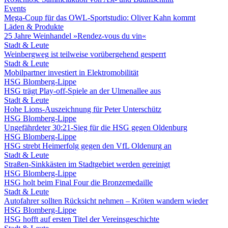
Events
Mega-Coup für das OWL-Sportstudio: Oliver Kahn kommt
Läden & Produkte
25 Jahre Weinhandel »Rendez-vous du vin«
Stadt & Leute
Weinbergweg ist teilweise vorübergehend gesperrt
Stadt & Leute
Mobilpartner investiert in Elektromobilität
HSG Blomberg-Lippe
HSG trägt Play-off-Spiele an der Ulmenallee aus
Stadt & Leute
Hohe Lions-Auszeichnung für Peter Unterschütz
HSG Blomberg-Lippe
Ungefährdeter 30:21-Sieg für die HSG gegen Oldenburg
HSG Blomberg-Lippe
HSG strebt Heimerfolg gegen den VfL Oldenurg an
Stadt & Leute
Straßen-Sinkkästen im Stadtgebiet werden gereinigt
HSG Blomberg-Lippe
HSG holt beim Final Four die Bronzemedaille
Stadt & Leute
Autofahrer sollten Rücksicht nehmen – Kröten wandern wieder
HSG Blomberg-Lippe
HSG hofft auf ersten Titel der Vereinsgeschichte