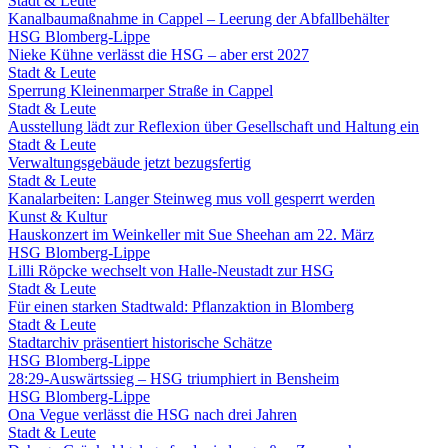
Stadt & Leute
Kanalbaumaßnahme in Cappel – Leerung der Abfallbehälter
HSG Blomberg-Lippe
Nieke Kühne verlässt die HSG – aber erst 2027
Stadt & Leute
Sperrung Kleinenmarper Straße in Cappel
Stadt & Leute
Ausstellung lädt zur Reflexion über Gesellschaft und Haltung ein
Stadt & Leute
Verwaltungsgebäude jetzt bezugsfertig
Stadt & Leute
Kanalarbeiten: Langer Steinweg mus voll gesperrt werden
Kunst & Kultur
Hauskonzert im Weinkeller mit Sue Sheehan am 22. März
HSG Blomberg-Lippe
Lilli Röpcke wechselt von Halle-Neustadt zur HSG
Stadt & Leute
Für einen starken Stadtwald: Pflanzaktion in Blomberg
Stadt & Leute
Stadtarchiv präsentiert historische Schätze
HSG Blomberg-Lippe
28:29-Auswärtssieg – HSG triumphiert in Bensheim
HSG Blomberg-Lippe
Ona Vegue verlässt die HSG nach drei Jahren
Stadt & Leute