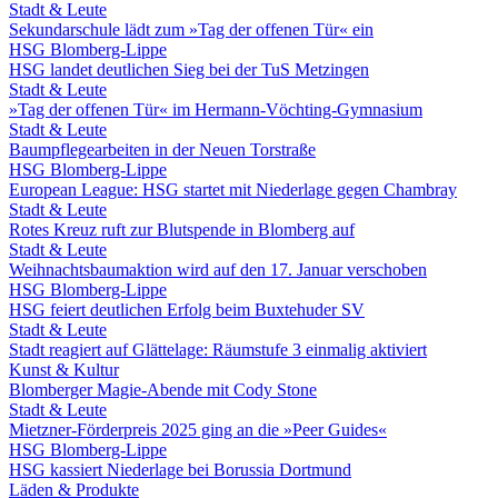
Stadt & Leute
Sekundarschule lädt zum »Tag der offenen Tür« ein
HSG Blomberg-Lippe
HSG landet deutlichen Sieg bei der TuS Metzingen
Stadt & Leute
»Tag der offenen Tür« im Hermann-Vöchting-Gymnasium
Stadt & Leute
Baumpflegearbeiten in der Neuen Torstraße
HSG Blomberg-Lippe
European League: HSG startet mit Niederlage gegen Chambray
Stadt & Leute
Rotes Kreuz ruft zur Blutspende in Blomberg auf
Stadt & Leute
Weihnachtsbaumaktion wird auf den 17. Januar verschoben
HSG Blomberg-Lippe
HSG feiert deutlichen Erfolg beim Buxtehuder SV
Stadt & Leute
Stadt reagiert auf Glättelage: Räumstufe 3 einmalig aktiviert
Kunst & Kultur
Blomberger Magie-Abende mit Cody Stone
Stadt & Leute
Mietzner-Förderpreis 2025 ging an die »Peer Guides«
HSG Blomberg-Lippe
HSG kassiert Niederlage bei Borussia Dortmund
Läden & Produkte