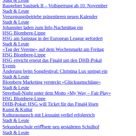
Stadt & Leute
Baugebiet Saulsiek II – Vollsperrung ab 10. November
Stadt & Leute
Versorgungsbetriebe präsentieren neuen Kalender
Stadt & Leute
Johanniter laden zum Info-Nachmittag ein
HSG Blomberg-Lippe
HSG am Samstag in der European League gefordert
Stadt & Leute
»Tag der Vereine« auf dem Wochenmarkt am Freitag
HSG Blomberg-Lippe
HSG erreicht erneut das Final4 um den DHB-Pokal
Events
Änderung beim Songfestival: Christina Lux springt ein
Stadt & Leute
Blomberg Marketing versteckt »Glücksumschläge«
Stadt & Leute
Streetball-Night unter dem Motto »My Way – Fair Play«
HSG Blomberg-Lippe
DHB-Pokal: HSG will Ticket für das Final4 lösen
Kunst & Kultur
Kulturaustausch mit Lieusaint verlief erfolgreich
Stadt & Leute
Sekundarschule eröﬀnete neu gestalteten Schulhof
Stadt & Leute