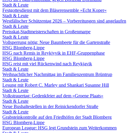
Stadt & Leute
Festgottesdienst mit dem Bläserensemble »Echt Koper«
Stadt & Leute
Westfälischer Schützentag 2026 – Vorbereitungen sind angelaufen
Stadt & Leute
Preisskat-Stadtmeisterschaften in Großenmarpe
Stadt & Leute
Vollsperrung nötig: Neue Baumbeete für die Gartenstraße
HSG Blomberg-Lippe
HSG nach Remis in Reykjyvik in EHF-Gruppenphase
HSG Blomberg-Lippe
HSG reist mit viel Rückenwind nach Reykjavik
Stadt & Leute
Weihnachtlicher Nachmittag im Familienzentrum Brüntrup
Stadt & Leute
Lesung mit Robert C. Marley und Shankari Susanne Hill
Stadt & Leute
Volkstrauertag: Gedenkfeier auf dem »Groene Plaats«
Stadt & Leute
Neue Bushaltestellen in der Reinickendorfer Straße
Stadt & Leute
Grabsteinkontrolle auf den Friedhöfen der Stadt Blomberg
HSG Blomberg-Lippe
European League: HSG legt Grundstein zum Weiterkommen