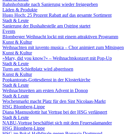
Bahnhofstraße nach Sanierung wieder freigegeben
Läden & Produkte
Hugo Hoch: 25 Prozent Rabatt auf das gesamte Sortiment
Stadt & Leute
Sanierung der Bushaltestelle am Ostring startet
Events
Blomberger Weihnacht lockt mit einem attraktiven Programm
Kunst & Kultur
Weihnachten mit iuvento musica – Chor animiert zum Mitsingen
Kunst & Kultur
»Mary, did you know?« – Weihnachtskonzert mit Pop-Up
Stadt & Leute
Turm am Schießplatz wird abgerissen
Kunst & Kultur
Popkantorats-Gottesdienst in der Klosterkirche
Stadt & Leute
Weihnachtsreiten am ersten Advent in Donop
Stadt & Leute
Wochenmarkt macht Platz für den Sint Nicolaas-Markt
HSG Blomberg-Lippe
Diana Magnusdottir hat Vertrag bei der HSG verlängert
Stadt & Leute
NABU-Vortrag beschäftigt sich mit dem Feuersalamander
HSG Blomberg-Lippe
HSG im Pokal-Halbfinale gegen Borussia Dortmund