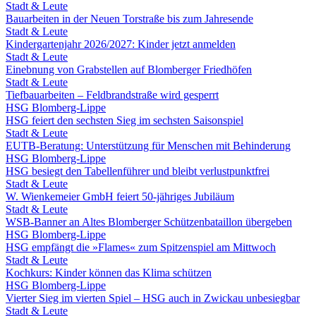
Stadt & Leute
Bauarbeiten in der Neuen Torstraße bis zum Jahresende
Stadt & Leute
Kindergartenjahr 2026/2027: Kinder jetzt anmelden
Stadt & Leute
Einebnung von Grabstellen auf Blomberger Friedhöfen
Stadt & Leute
Tiefbauarbeiten – Feldbrandstraße wird gesperrt
HSG Blomberg-Lippe
HSG feiert den sechsten Sieg im sechsten Saisonspiel
Stadt & Leute
EUTB-Beratung: Unterstützung für Menschen mit Behinderung
HSG Blomberg-Lippe
HSG besiegt den Tabellenführer und bleibt verlustpunktfrei
Stadt & Leute
W. Wienkemeier GmbH feiert 50-jähriges Jubiläum
Stadt & Leute
WSB-Banner an Altes Blomberger Schützenbataillon übergeben
HSG Blomberg-Lippe
HSG empfängt die »Flames« zum Spitzenspiel am Mittwoch
Stadt & Leute
Kochkurs: Kinder können das Klima schützen
HSG Blomberg-Lippe
Vierter Sieg im vierten Spiel – HSG auch in Zwickau unbesiegbar
Stadt & Leute