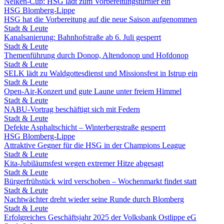
Nelken-Cup: HSG lädt zum Vorbereitungsturnier ein
HSG Blomberg-Lippe
HSG hat die Vorbereitung auf die neue Saison aufgenommen
Stadt & Leute
Kanalsanierung: Bahnhofstraße ab 6. Juli gesperrt
Stadt & Leute
Themenführung durch Donop, Altendonop und Hofdonop
Stadt & Leute
SELK lädt zu Waldgottesdienst und Missionsfest in Istrup ein
Stadt & Leute
Open-Air-Konzert und gute Laune unter freiem Himmel
Stadt & Leute
NABU-Vortrag beschäftigt sich mit Federn
Stadt & Leute
Defekte Asphaltschicht – Winterbergstraße gesperrt
HSG Blomberg-Lippe
Attraktive Gegner für die HSG in der Champions League
Stadt & Leute
Kita-Jubiläumsfest wegen extremer Hitze abgesagt
Stadt & Leute
Bürgerfrühstück wird verschoben – Wochenmarkt findet statt
Stadt & Leute
Nachtwächter dreht wieder seine Runde durch Blomberg
Stadt & Leute
Erfolgreiches Geschäftsjahr 2025 der Volksbank Ostlippe eG