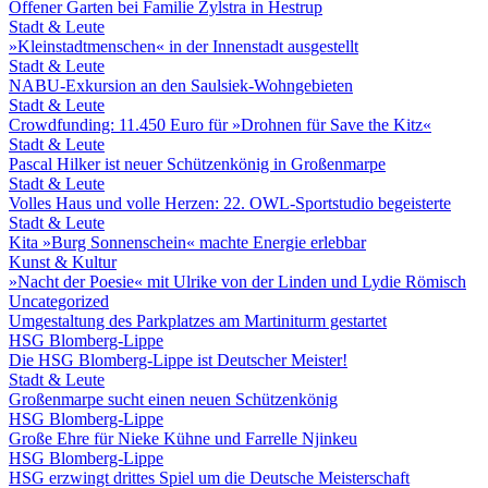
Offener Garten bei Familie Zylstra in Hestrup
Stadt & Leute
»Kleinstadtmenschen« in der Innenstadt ausgestellt
Stadt & Leute
NABU-Exkursion an den Saulsiek-Wohngebieten
Stadt & Leute
Crowdfunding: 11.450 Euro für »Drohnen für Save the Kitz«
Stadt & Leute
Pascal Hilker ist neuer Schützenkönig in Großenmarpe
Stadt & Leute
Volles Haus und volle Herzen: 22. OWL-Sportstudio begeisterte
Stadt & Leute
Kita »Burg Sonnenschein« machte Energie erlebbar
Kunst & Kultur
»Nacht der Poesie« mit Ulrike von der Linden und Lydie Römisch
Uncategorized
Umgestaltung des Parkplatzes am Martiniturm gestartet
HSG Blomberg-Lippe
Die HSG Blomberg-Lippe ist Deutscher Meister!
Stadt & Leute
Großenmarpe sucht einen neuen Schützenkönig
HSG Blomberg-Lippe
Große Ehre für Nieke Kühne und Farrelle Njinkeu
HSG Blomberg-Lippe
HSG erzwingt drittes Spiel um die Deutsche Meisterschaft