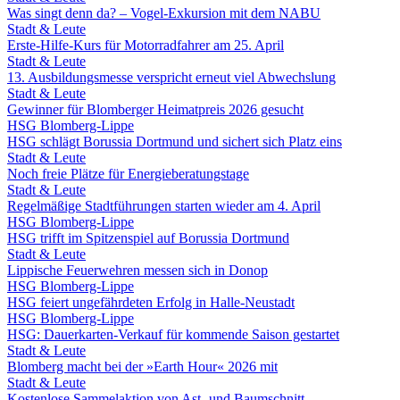
Was singt denn da? – Vogel-Exkursion mit dem NABU
Stadt & Leute
Erste-Hilfe-Kurs für Motorradfahrer am 25. April
Stadt & Leute
13. Ausbildungsmesse verspricht erneut viel Abwechslung
Stadt & Leute
Gewinner für Blomberger Heimatpreis 2026 gesucht
HSG Blomberg-Lippe
HSG schlägt Borussia Dortmund und sichert sich Platz eins
Stadt & Leute
Noch freie Plätze für Energieberatungstage
Stadt & Leute
Regelmäßige Stadtführungen starten wieder am 4. April
HSG Blomberg-Lippe
HSG trifft im Spitzenspiel auf Borussia Dortmund
Stadt & Leute
Lippische Feuerwehren messen sich in Donop
HSG Blomberg-Lippe
HSG feiert ungefährdeten Erfolg in Halle-Neustadt
HSG Blomberg-Lippe
HSG: Dauerkarten-Verkauf für kommende Saison gestartet
Stadt & Leute
Blomberg macht bei der »Earth Hour« 2026 mit
Stadt & Leute
Kostenlose Sammelaktion von Ast- und Baumschnitt