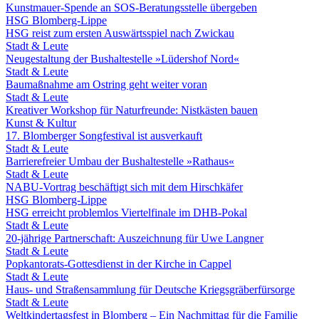
Kunstmauer-Spende an SOS-Beratungsstelle übergeben
HSG Blomberg-Lippe
HSG reist zum ersten Auswärtsspiel nach Zwickau
Stadt & Leute
Neugestaltung der Bushaltestelle »Lüdershof Nord«
Stadt & Leute
Baumaßnahme am Ostring geht weiter voran
Stadt & Leute
Kreativer Workshop für Naturfreunde: Nistkästen bauen
Kunst & Kultur
17. Blomberger Songfestival ist ausverkauft
Stadt & Leute
Barrierefreier Umbau der Bushaltestelle »Rathaus«
Stadt & Leute
NABU-Vortrag beschäftigt sich mit dem Hirschkäfer
HSG Blomberg-Lippe
HSG erreicht problemlos Viertelfinale im DHB-Pokal
Stadt & Leute
20-jährige Partnerschaft: Auszeichnung für Uwe Langner
Stadt & Leute
Popkantorats-Gottesdienst in der Kirche in Cappel
Stadt & Leute
Haus- und Straßensammlung für Deutsche Kriegsgräberfürsorge
Stadt & Leute
Weltkindertagsfest in Blomberg – Ein Nachmittag für die Familie