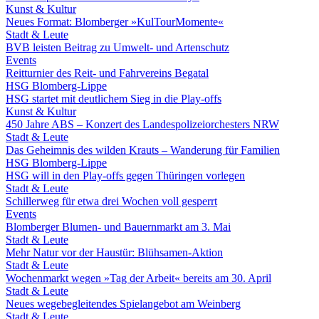
Kunst & Kultur
Neues Format: Blomberger »KulTourMomente«
Stadt & Leute
BVB leisten Beitrag zu Umwelt- und Artenschutz
Events
Reitturnier des Reit- und Fahrvereins Begatal
HSG Blomberg-Lippe
HSG startet mit deutlichem Sieg in die Play-offs
Kunst & Kultur
450 Jahre ABS – Konzert des Landespolizeiorchesters NRW
Stadt & Leute
Das Geheimnis des wilden Krauts – Wanderung für Familien
HSG Blomberg-Lippe
HSG will in den Play-offs gegen Thüringen vorlegen
Stadt & Leute
Schillerweg für etwa drei Wochen voll gesperrt
Events
Blomberger Blumen- und Bauernmarkt am 3. Mai
Stadt & Leute
Mehr Natur vor der Haustür: Blühsamen-Aktion
Stadt & Leute
Wochenmarkt wegen »Tag der Arbeit« bereits am 30. April
Stadt & Leute
Neues wegebegleitendes Spielangebot am Weinberg
Stadt & Leute