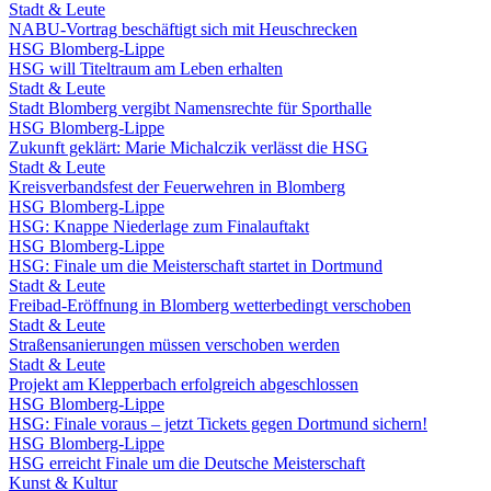
Stadt & Leute
NABU-Vortrag beschäftigt sich mit Heuschrecken
HSG Blomberg-Lippe
HSG will Titeltraum am Leben erhalten
Stadt & Leute
Stadt Blomberg vergibt Namensrechte für Sporthalle
HSG Blomberg-Lippe
Zukunft geklärt: Marie Michalczik verlässt die HSG
Stadt & Leute
Kreisverbandsfest der Feuerwehren in Blomberg
HSG Blomberg-Lippe
HSG: Knappe Niederlage zum Finalauftakt
HSG Blomberg-Lippe
HSG: Finale um die Meisterschaft startet in Dortmund
Stadt & Leute
Freibad-Eröffnung in Blomberg wetterbedingt verschoben
Stadt & Leute
Straßensanierungen müssen verschoben werden
Stadt & Leute
Projekt am Klepperbach erfolgreich abgeschlossen
HSG Blomberg-Lippe
HSG: Finale voraus – jetzt Tickets gegen Dortmund sichern!
HSG Blomberg-Lippe
HSG erreicht Finale um die Deutsche Meisterschaft
Kunst & Kultur