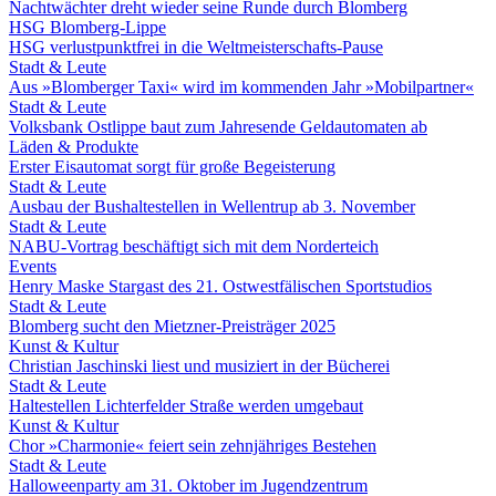
Nachtwächter dreht wieder seine Runde durch Blomberg
HSG Blomberg-Lippe
HSG verlustpunktfrei in die Weltmeisterschafts-Pause
Stadt & Leute
Aus »Blomberger Taxi« wird im kommenden Jahr »Mobilpartner«
Stadt & Leute
Volksbank Ostlippe baut zum Jahresende Geldautomaten ab
Läden & Produkte
Erster Eisautomat sorgt für große Begeisterung
Stadt & Leute
Ausbau der Bushaltestellen in Wellentrup ab 3. November
Stadt & Leute
NABU-Vortrag beschäftigt sich mit dem Norderteich
Events
Henry Maske Stargast des 21. Ostwestfälischen Sportstudios
Stadt & Leute
Blomberg sucht den Mietzner-Preisträger 2025
Kunst & Kultur
Christian Jaschinski liest und musiziert in der Bücherei
Stadt & Leute
Haltestellen Lichterfelder Straße werden umgebaut
Kunst & Kultur
Chor »Charmonie« feiert sein zehnjähriges Bestehen
Stadt & Leute
Halloweenparty am 31. Oktober im Jugendzentrum