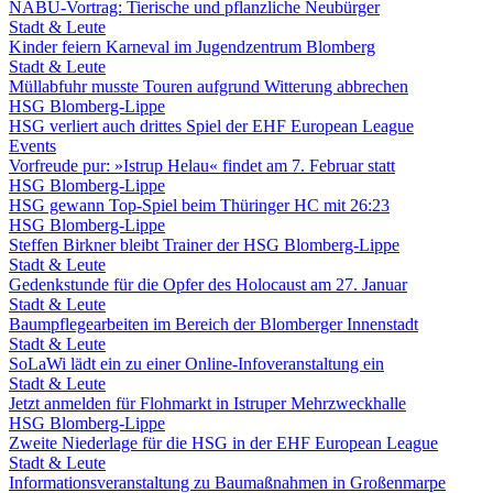
NABU-Vortrag: Tierische und pflanzliche Neubürger
Stadt & Leute
Kinder feiern Karneval im Jugendzentrum Blomberg
Stadt & Leute
Müllabfuhr musste Touren aufgrund Witterung abbrechen
HSG Blomberg-Lippe
HSG verliert auch drittes Spiel der EHF European League
Events
Vorfreude pur: »Istrup Helau« findet am 7. Februar statt
HSG Blomberg-Lippe
HSG gewann Top-Spiel beim Thüringer HC mit 26:23
HSG Blomberg-Lippe
Steffen Birkner bleibt Trainer der HSG Blomberg-Lippe
Stadt & Leute
Gedenkstunde für die Opfer des Holocaust am 27. Januar
Stadt & Leute
Baumpflegearbeiten im Bereich der Blomberger Innenstadt
Stadt & Leute
SoLaWi lädt ein zu einer Online-Infoveranstaltung ein
Stadt & Leute
Jetzt anmelden für Flohmarkt in Istruper Mehrzweckhalle
HSG Blomberg-Lippe
Zweite Niederlage für die HSG in der EHF European League
Stadt & Leute
Informationsveranstaltung zu Baumaßnahmen in Großenmarpe