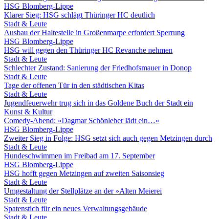
HSG Blomberg-Lippe
Klarer Sieg: HSG schlägt Thüringer HC deutlich
Stadt & Leute
Ausbau der Haltestelle in Großenmarpe erfordert Sperrung
HSG Blomberg-Lippe
HSG will gegen den Thüringer HC Revanche nehmen
Stadt & Leute
Schlechter Zustand: Sanierung der Friedhofsmauer in Donop
Stadt & Leute
Tage der offenen Tür in den städtischen Kitas
Stadt & Leute
Jugendfeuerwehr trug sich in das Goldene Buch der Stadt ein
Kunst & Kultur
Comedy-Abend: »Dagmar Schönleber lädt ein…«
HSG Blomberg-Lippe
Zweiter Sieg in Folge: HSG setzt sich auch gegen Metzingen durch
Stadt & Leute
Hundeschwimmen im Freibad am 17. September
HSG Blomberg-Lippe
HSG hofft gegen Metzingen auf zweiten Saisonsieg
Stadt & Leute
Umgestaltung der Stellplätze an der »Alten Meierei
Stadt & Leute
Spatenstich für ein neues Verwaltungsgebäude
Stadt & Leute