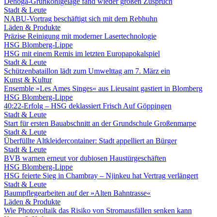
Dehoga-Grünkohlgelage fand wieder großen Zuspruch
Stadt & Leute
NABU-Vortrag beschäftigt sich mit dem Rebhuhn
Läden & Produkte
Präzise Reinigung mit moderner Lasertechnologie
HSG Blomberg-Lippe
HSG mit einem Remis im letzten Europapokalspiel
Stadt & Leute
Schützenbataillon lädt zum Umwelttag am 7. März ein
Kunst & Kultur
Ensemble »Les Ames Singes« aus Lieusaint gastiert in Blomberg
HSG Blomberg-Lippe
40:22-Erfolg – HSG deklassiert Frisch Auf Göppingen
Stadt & Leute
Start für ersten Bauabschnitt an der Grundschule Großenmarpe
Stadt & Leute
Überfüllte Altkleidercontainer: Stadt appelliert an Bürger
Stadt & Leute
BVB warnen erneut vor dubiosen Haustürgeschäften
HSG Blomberg-Lippe
HSG feierte Sieg in Chambray – Njinkeu hat Vertrag verlängert
Stadt & Leute
Baumpflegearbeiten auf der »Alten Bahntrasse«
Läden & Produkte
Wie Photovoltaik das Risiko von Stromausfällen senken kann