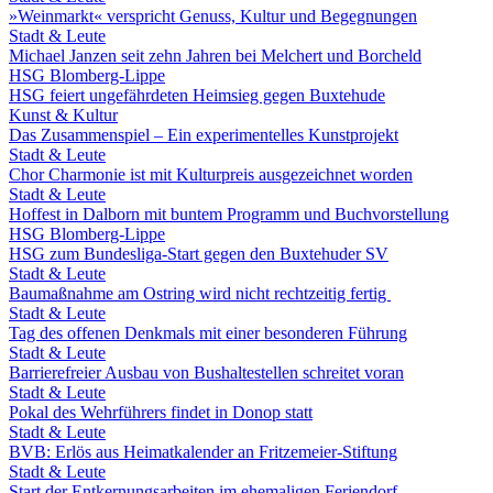
»Weinmarkt« verspricht Genuss, Kultur und Begegnungen
Stadt & Leute
Michael Janzen seit zehn Jahren bei Melchert und Borcheld
HSG Blomberg-Lippe
HSG feiert ungefährdeten Heimsieg gegen Buxtehude
Kunst & Kultur
Das Zusammenspiel – Ein experimentelles Kunstprojekt
Stadt & Leute
Chor Charmonie ist mit Kulturpreis ausgezeichnet worden
Stadt & Leute
Hoffest in Dalborn mit buntem Programm und Buchvorstellung
HSG Blomberg-Lippe
HSG zum Bundesliga-Start gegen den Buxtehuder SV
Stadt & Leute
Baumaßnahme am Ostring wird nicht rechtzeitig fertig
Stadt & Leute
Tag des offenen Denkmals mit einer besonderen Führung
Stadt & Leute
Barrierefreier Ausbau von Bushaltestellen schreitet voran
Stadt & Leute
Pokal des Wehrführers findet in Donop statt
Stadt & Leute
BVB: Erlös aus Heimatkalender an Fritzemeier-Stiftung
Stadt & Leute
Start der Entkernungsarbeiten im ehemaligen Feriendorf