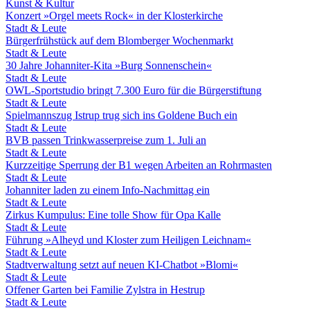
Kunst & Kultur
Konzert »Orgel meets Rock« in der Klosterkirche
Stadt & Leute
Bürgerfrühstück auf dem Blomberger Wochenmarkt
Stadt & Leute
30 Jahre Johanniter-Kita »Burg Sonnenschein«
Stadt & Leute
OWL-Sportstudio bringt 7.300 Euro für die Bürgerstiftung
Stadt & Leute
Spielmannszug Istrup trug sich ins Goldene Buch ein
Stadt & Leute
BVB passen Trinkwasserpreise zum 1. Juli an
Stadt & Leute
Kurzzeitige Sperrung der B1 wegen Arbeiten an Rohrmasten
Stadt & Leute
Johanniter laden zu einem Info-Nachmittag ein
Stadt & Leute
Zirkus Kumpulus: Eine tolle Show für Opa Kalle
Stadt & Leute
Führung »Alheyd und Kloster zum Heiligen Leichnam«
Stadt & Leute
Stadtverwaltung setzt auf neuen KI-Chatbot »Blomi«
Stadt & Leute
Offener Garten bei Familie Zylstra in Hestrup
Stadt & Leute