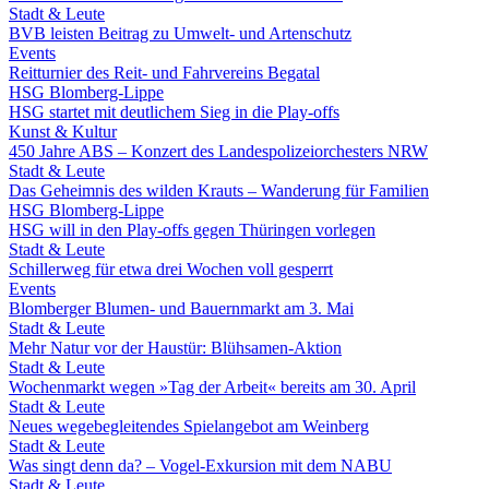
Stadt & Leute
BVB leisten Beitrag zu Umwelt- und Artenschutz
Events
Reitturnier des Reit- und Fahrvereins Begatal
HSG Blomberg-Lippe
HSG startet mit deutlichem Sieg in die Play-offs
Kunst & Kultur
450 Jahre ABS – Konzert des Landespolizeiorchesters NRW
Stadt & Leute
Das Geheimnis des wilden Krauts – Wanderung für Familien
HSG Blomberg-Lippe
HSG will in den Play-offs gegen Thüringen vorlegen
Stadt & Leute
Schillerweg für etwa drei Wochen voll gesperrt
Events
Blomberger Blumen- und Bauernmarkt am 3. Mai
Stadt & Leute
Mehr Natur vor der Haustür: Blühsamen-Aktion
Stadt & Leute
Wochenmarkt wegen »Tag der Arbeit« bereits am 30. April
Stadt & Leute
Neues wegebegleitendes Spielangebot am Weinberg
Stadt & Leute
Was singt denn da? – Vogel-Exkursion mit dem NABU
Stadt & Leute