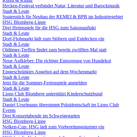
Kunst & Kultur
Hecken-Festival verbindet Natur, Literatur und Barockmusik
Stadt & Leute
Spatenstich für Neubau der REMEI & BPB im Industriegebiet
HSG Blomberg-Lippe
Drei Heimspiele für die HSG zum Saisonauftakt
Stadt & Leute
Dorf-Flohmarkt lädt zum Stöbern und Entdecken ein
Stadt & Leute
Oldtimer-Treffen findet zum bereits zwölften Mal statt
Stadt & Leute
Neue Aufkleber: Die richtige Entsorgung von Hundekot
Stadt & Leute
Eingeschränktes Angebot auf dem Wochenmarkt
Stadt & Leute
Jetzt für die Sommer-Ferienspiele anmelden
Stadt & Leute
Lions Club Blomberg unterstützt Kinderschutzbund
Stadt & Leute
Daniel Urselmann übernimmt Präsidentschaft im Lions Club
Events
Drei Konzertabende im Schweigegarten
HSG Blomberg-Lippe
Nelken-Cup: HSG lädt zum Vorbereitungsturnier ein
HSG Blomberg-Lippe