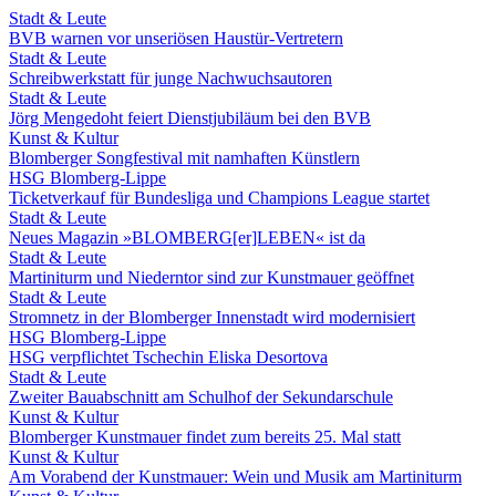
Stadt & Leute
BVB warnen vor unseriösen Haustür-Vertretern
Stadt & Leute
Schreibwerkstatt für junge Nachwuchsautoren
Stadt & Leute
Jörg Mengedoht feiert Dienstjubiläum bei den BVB
Kunst & Kultur
Blomberger Songfestival mit namhaften Künstlern
HSG Blomberg-Lippe
Ticketverkauf für Bundesliga und Champions League startet
Stadt & Leute
Neues Magazin »BLOMBERG[er]LEBEN« ist da
Stadt & Leute
Martiniturm und Niederntor sind zur Kunstmauer geöffnet
Stadt & Leute
Stromnetz in der Blomberger Innenstadt wird modernisiert
HSG Blomberg-Lippe
HSG verpflichtet Tschechin Eliska Desortova
Stadt & Leute
Zweiter Bauabschnitt am Schulhof der Sekundarschule
Kunst & Kultur
Blomberger Kunstmauer findet zum bereits 25. Mal statt
Kunst & Kultur
Am Vorabend der Kunstmauer: Wein und Musik am Martiniturm