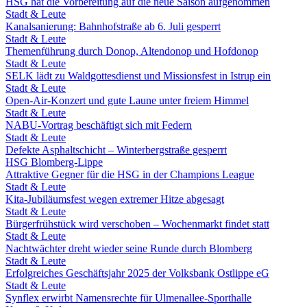
HSG hat die Vorbereitung auf die neue Saison aufgenommen
Stadt & Leute
Kanalsanierung: Bahnhofstraße ab 6. Juli gesperrt
Stadt & Leute
Themenführung durch Donop, Altendonop und Hofdonop
Stadt & Leute
SELK lädt zu Waldgottesdienst und Missionsfest in Istrup ein
Stadt & Leute
Open-Air-Konzert und gute Laune unter freiem Himmel
Stadt & Leute
NABU-Vortrag beschäftigt sich mit Federn
Stadt & Leute
Defekte Asphaltschicht – Winterbergstraße gesperrt
HSG Blomberg-Lippe
Attraktive Gegner für die HSG in der Champions League
Stadt & Leute
Kita-Jubiläumsfest wegen extremer Hitze abgesagt
Stadt & Leute
Bürgerfrühstück wird verschoben – Wochenmarkt findet statt
Stadt & Leute
Nachtwächter dreht wieder seine Runde durch Blomberg
Stadt & Leute
Erfolgreiches Geschäftsjahr 2025 der Volksbank Ostlippe eG
Stadt & Leute
Synflex erwirbt Namensrechte für Ulmenallee-Sporthalle