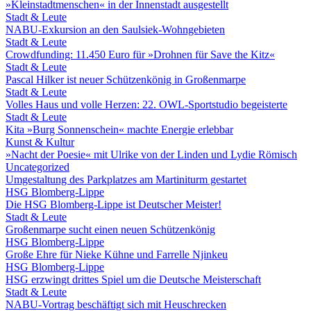
»Kleinstadtmenschen« in der Innenstadt ausgestellt
Stadt & Leute
NABU-Exkursion an den Saulsiek-Wohngebieten
Stadt & Leute
Crowdfunding: 11.450 Euro für »Drohnen für Save the Kitz«
Stadt & Leute
Pascal Hilker ist neuer Schützenkönig in Großenmarpe
Stadt & Leute
Volles Haus und volle Herzen: 22. OWL-Sportstudio begeisterte
Stadt & Leute
Kita »Burg Sonnenschein« machte Energie erlebbar
Kunst & Kultur
»Nacht der Poesie« mit Ulrike von der Linden und Lydie Römisch
Uncategorized
Umgestaltung des Parkplatzes am Martiniturm gestartet
HSG Blomberg-Lippe
Die HSG Blomberg-Lippe ist Deutscher Meister!
Stadt & Leute
Großenmarpe sucht einen neuen Schützenkönig
HSG Blomberg-Lippe
Große Ehre für Nieke Kühne und Farrelle Njinkeu
HSG Blomberg-Lippe
HSG erzwingt drittes Spiel um die Deutsche Meisterschaft
Stadt & Leute
NABU-Vortrag beschäftigt sich mit Heuschrecken