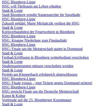
HSG Blomberg-Lippe
HSG will Titeltraum am Leben erhalten
Stadt & Leute
Stadt Blomberg vergibt Namensrechte für Sporthalle
HSG Blomberg-Lippe
Zukunft geklärt: Marie Michalczik verlässt die HSG
Stadt & Leute
Kreisverbandsfest der Feuerwehren in Blomberg
HSG Blomberg-Lippe
HSG: Knappe Niederlage zum Finalauftakt
HSG Blomberg-Lippe
HSG: Finale um die Meisterschaft startet in Dortmund
Stadt & Leute
Freibad-Eröffnung in Blomberg wetterbedingt verschoben
Stadt & Leute
Straßensanierungen müssen verschoben werden
Stadt & Leute
Projekt am Klepperbach erfolgreich abgeschlossen
HSG Blomberg-Lippe
HSG: Finale voraus – jetzt Tickets gegen Dortmund sichern!
HSG Blomberg-Lippe
HSG erreicht Finale um die Deutsche Meisterschaft
Kunst & Kultur
Vorfreude auf die 25. Blomberger Kunstmauer
Stadt & Leute