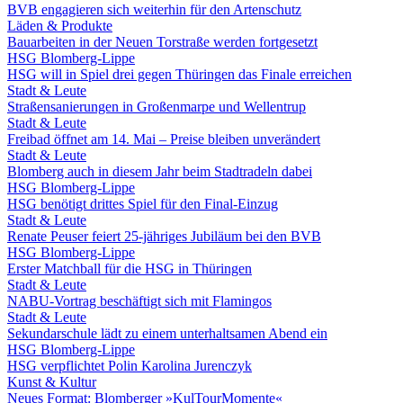
BVB engagieren sich weiterhin für den Artenschutz
Läden & Produkte
Bauarbeiten in der Neuen Torstraße werden fortgesetzt
HSG Blomberg-Lippe
HSG will in Spiel drei gegen Thüringen das Finale erreichen
Stadt & Leute
Straßensanierungen in Großenmarpe und Wellentrup
Stadt & Leute
Freibad öffnet am 14. Mai – Preise bleiben unverändert
Stadt & Leute
Blomberg auch in diesem Jahr beim Stadtradeln dabei
HSG Blomberg-Lippe
HSG benötigt drittes Spiel für den Final-Einzug
Stadt & Leute
Renate Peuser feiert 25-jähriges Jubiläum bei den BVB
HSG Blomberg-Lippe
Erster Matchball für die HSG in Thüringen
Stadt & Leute
NABU-Vortrag beschäftigt sich mit Flamingos
Stadt & Leute
Sekundarschule lädt zu einem unterhaltsamen Abend ein
HSG Blomberg-Lippe
HSG verpflichtet Polin Karolina Jurenczyk
Kunst & Kultur
Neues Format: Blomberger »KulTourMomente«