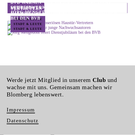
BVB WARNEN VOR UNSERIÖSEN HAUSTÜR-
SCHREIBWERKSTATT FÜR JUNGE
NEUE POSTS
VERTRETERN
JÖRG MENGEDOHT FEIERT DIENSTJUBILÄUM
NACHWUCHSAUTOREN
BEI DEN BVB
STADT & LEUTE
STADT & LEUTE
STADT & LEUTE
Werde jetzt Mitglied in unserem
Club
und
wachse mit uns. Gemeinsam machen wir
Blomberg lebenswert.
Impressum
Datenschutz