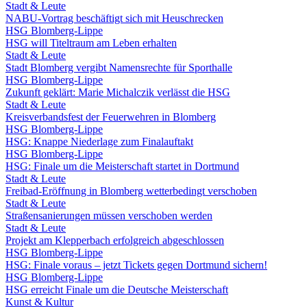
Stadt & Leute
NABU-Vortrag beschäftigt sich mit Heuschrecken
HSG Blomberg-Lippe
HSG will Titeltraum am Leben erhalten
Stadt & Leute
Stadt Blomberg vergibt Namensrechte für Sporthalle
HSG Blomberg-Lippe
Zukunft geklärt: Marie Michalczik verlässt die HSG
Stadt & Leute
Kreisverbandsfest der Feuerwehren in Blomberg
HSG Blomberg-Lippe
HSG: Knappe Niederlage zum Finalauftakt
HSG Blomberg-Lippe
HSG: Finale um die Meisterschaft startet in Dortmund
Stadt & Leute
Freibad-Eröffnung in Blomberg wetterbedingt verschoben
Stadt & Leute
Straßensanierungen müssen verschoben werden
Stadt & Leute
Projekt am Klepperbach erfolgreich abgeschlossen
HSG Blomberg-Lippe
HSG: Finale voraus – jetzt Tickets gegen Dortmund sichern!
HSG Blomberg-Lippe
HSG erreicht Finale um die Deutsche Meisterschaft
Kunst & Kultur