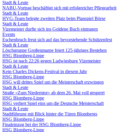
Stadt & Leute
NABU-Vortrag beschäftigt sich mit erfolgreicher Pflegearbeit
Stadt & Leute
HVG-Team belegte zweiten Platz beim Planspiel Börse
Stadt & Leute
Vizemeister durfte sich ins Goldene Buch eintragen
Events
Eschenbruch freut sich auf das bevorstehende Schützenfest
Stadt & Leute
Löschgruppe Großenmarpe feiert 125-jähriges Bestehen
HSG Blomberg-Lippe
HSG ist nach 22:26 gegen Ludwigsburg Vizemeister
Stadt & Leute
Kein Charles Dickens-Festival in diesem Jahr
HSG Blomberg-Lippe
HSG will drittes Spiel um die Meisterschaft erzwingen
Stadt & Leute
Straße »Zum Niederntor« ab dem 26. Mai voll gesperrt
HSG Blomberg-Lippe
HSG verliert Spiel eins um die Deutsche Meisterschaft
Stadt & Leute
Stadtführung mit Blick hinter die Türen Blombergs
HSG Blomberg-Lippe
Finaleinzug bei der HSG Blomberg-Lippe
HSG Blomberg-Lippe