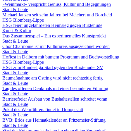
»Weinmarkt« verspricht Genuss, Kultur und Begegnungen
Stadt & Leute
Michael Janzen seit zehn Jahren bei Melchert und Borcheld
HSG Blomberg-Lippe
HSG feiert ungefährdeten Heimsieg gegen Buxtehude
Kunst & Kultur
Das Zusammenspiel – Ein experimentelles Kunstprojekt
Stadt & Leute
Chor Charmonie ist mit Kulturpreis ausgezeichnet worden
Stadt & Leute
Hoffest in Dalborn mit buntem Programm und Buchvorstellung
HSG Blomberg-Lippe
HSG zum Bundesliga-Start gegen den Buxtehuder SV
Stadt & Leute
Baumaßnahme am Ostring wird nicht rechtzeitig fertig
Stadt & Leute
Tag des offenen Denkmals mit einer besonderen Führung
Stadt & Leute
Barrierefreier Ausbau von Bushaltestellen schreitet voran
Stadt & Leute
Pokal des Wehrführers findet in Donop statt
Stadt & Leute
BVB: Erlös aus Heimatkalender an Fritzemeier-Stiftung
Stadt & Leute
Start der Entkernungsarbeiten im ehemaligen Feriendorf