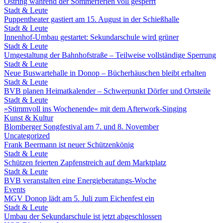
Ostring während der Sommerferien voll gesperrt
Stadt & Leute
Puppentheater gastiert am 15. August in der Schießhalle
Stadt & Leute
Innenhof-Umbau gestartet: Sekundarschule wird grüner
Stadt & Leute
Umgestaltung der Bahnhofstraße – Teilweise vollständige Sperrung
Stadt & Leute
Neue Buswartehalle in Donop – Bücherhäuschen bleibt erhalten
Stadt & Leute
BVB planen Heimatkalender – Schwerpunkt Dörfer und Ortsteile
Stadt & Leute
»Stimmvoll ins Wochenende« mit dem Afterwork-Singing
Kunst & Kultur
Blomberger Songfestival am 7. und 8. November
Uncategorized
Frank Beermann ist neuer Schützenkönig
Stadt & Leute
Schützen feierten Zapfenstreich auf dem Marktplatz
Stadt & Leute
BVB veranstalten eine Energieberatungs-Woche
Events
MGV Donop lädt am 5. Juli zum Eichenfest ein
Stadt & Leute
Umbau der Sekundarschule ist jetzt abgeschlossen