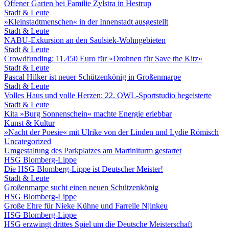
Offener Garten bei Familie Zylstra in Hestrup
Stadt & Leute
»Kleinstadtmenschen« in der Innenstadt ausgestellt
Stadt & Leute
NABU-Exkursion an den Saulsiek-Wohngebieten
Stadt & Leute
Crowdfunding: 11.450 Euro für »Drohnen für Save the Kitz«
Stadt & Leute
Pascal Hilker ist neuer Schützenkönig in Großenmarpe
Stadt & Leute
Volles Haus und volle Herzen: 22. OWL-Sportstudio begeisterte
Stadt & Leute
Kita »Burg Sonnenschein« machte Energie erlebbar
Kunst & Kultur
»Nacht der Poesie« mit Ulrike von der Linden und Lydie Römisch
Uncategorized
Umgestaltung des Parkplatzes am Martiniturm gestartet
HSG Blomberg-Lippe
Die HSG Blomberg-Lippe ist Deutscher Meister!
Stadt & Leute
Großenmarpe sucht einen neuen Schützenkönig
HSG Blomberg-Lippe
Große Ehre für Nieke Kühne und Farrelle Njinkeu
HSG Blomberg-Lippe
HSG erzwingt drittes Spiel um die Deutsche Meisterschaft