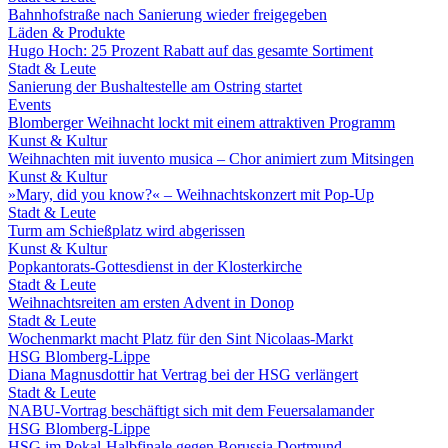
Bahnhofstraße nach Sanierung wieder freigegeben
Läden & Produkte
Hugo Hoch: 25 Prozent Rabatt auf das gesamte Sortiment
Stadt & Leute
Sanierung der Bushaltestelle am Ostring startet
Events
Blomberger Weihnacht lockt mit einem attraktiven Programm
Kunst & Kultur
Weihnachten mit iuvento musica – Chor animiert zum Mitsingen
Kunst & Kultur
»Mary, did you know?« – Weihnachtskonzert mit Pop-Up
Stadt & Leute
Turm am Schießplatz wird abgerissen
Kunst & Kultur
Popkantorats-Gottesdienst in der Klosterkirche
Stadt & Leute
Weihnachtsreiten am ersten Advent in Donop
Stadt & Leute
Wochenmarkt macht Platz für den Sint Nicolaas-Markt
HSG Blomberg-Lippe
Diana Magnusdottir hat Vertrag bei der HSG verlängert
Stadt & Leute
NABU-Vortrag beschäftigt sich mit dem Feuersalamander
HSG Blomberg-Lippe
HSG im Pokal-Halbfinale gegen Borussia Dortmund