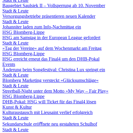
Stadt & Leute
Baugebiet Saulsiek II – Vollsperrung ab 10. November
Stadt & Leute
Versorgungsbetriebe präsentieren neuen Kalender
Stadt & Leute
Johanniter laden zum Info-Nachmittag ein
HSG Blomberg-Lippe
HSG am Samstag in der European League gefordert
Stadt & Leute
»Tag der Vereine« auf dem Wochenmarkt am Freitag
HSG Blomberg-Lippe
HSG erreicht erneut das Final4 um den DHB-Pokal
Events
Änderung beim Songfestival: Christina Lux springt ein
Stadt & Leute
Blomberg Marketing versteckt »Glücksumschläge«
Stadt & Leute
Streetball-Night unter dem Motto »My Way – Fair Play«
HSG Blomberg-Lippe
DHB-Pokal: HSG will Ticket für das Final4 lösen
Kunst & Kultur
Kulturaustausch mit Lieusaint verlief erfolgreich
Stadt & Leute
Sekundarschule eröﬀnete neu gestalteten Schulhof
Stadt & Leute