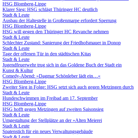
HSG Blomberg-Lippe
Klarer Sieg: HSG schlägt Thüringer HC deutlich
Stadt & Leute
Ausbau der Haltestelle in Großenmarpe erfordert Sperrung
HSG Blomberg-Lippe
HSG will gegen den Thüringer HC Revanche nehmen
Stadt & Leute
Schlechter Zustand: Sanierung der Friedhofsmauer in Donop
Stadt & Leute
Tage der offenen Tür in den städtischen Kitas
Stadt & Leute
Jugendfeuerwehr trug sich in das Goldene Buch der Stadt ein
Kunst & Kultur
Comedy-Abend: »Dagmar Schönleber lädt ein…«
HSG Blomberg-Lippe
Zweiter Sieg in Folge: HSG setzt sich auch gegen Metzingen durch
Stadt & Leute
Hundeschwimmen im Freibad am 17. September
HSG Blomberg-Lippe
HSG hofft gegen Metzingen auf zweiten Saisonsieg
Stadt & Leute
Umgestaltung der Stellplätze an der »Alten Meierei
Stadt & Leute
Spatenstich für ein neues Verwaltungsgebäude
Stadt & Leute