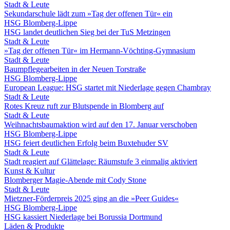
Stadt & Leute
Sekundarschule lädt zum »Tag der offenen Tür« ein
HSG Blomberg-Lippe
HSG landet deutlichen Sieg bei der TuS Metzingen
Stadt & Leute
»Tag der offenen Tür« im Hermann-Vöchting-Gymnasium
Stadt & Leute
Baumpflegearbeiten in der Neuen Torstraße
HSG Blomberg-Lippe
European League: HSG startet mit Niederlage gegen Chambray
Stadt & Leute
Rotes Kreuz ruft zur Blutspende in Blomberg auf
Stadt & Leute
Weihnachtsbaumaktion wird auf den 17. Januar verschoben
HSG Blomberg-Lippe
HSG feiert deutlichen Erfolg beim Buxtehuder SV
Stadt & Leute
Stadt reagiert auf Glättelage: Räumstufe 3 einmalig aktiviert
Kunst & Kultur
Blomberger Magie-Abende mit Cody Stone
Stadt & Leute
Mietzner-Förderpreis 2025 ging an die »Peer Guides«
HSG Blomberg-Lippe
HSG kassiert Niederlage bei Borussia Dortmund
Läden & Produkte