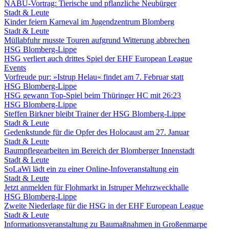
NABU-Vortrag: Tierische und pflanzliche Neubürger
Stadt & Leute
Kinder feiern Karneval im Jugendzentrum Blomberg
Stadt & Leute
Müllabfuhr musste Touren aufgrund Witterung abbrechen
HSG Blomberg-Lippe
HSG verliert auch drittes Spiel der EHF European League
Events
Vorfreude pur: »Istrup Helau« findet am 7. Februar statt
HSG Blomberg-Lippe
HSG gewann Top-Spiel beim Thüringer HC mit 26:23
HSG Blomberg-Lippe
Steffen Birkner bleibt Trainer der HSG Blomberg-Lippe
Stadt & Leute
Gedenkstunde für die Opfer des Holocaust am 27. Januar
Stadt & Leute
Baumpflegearbeiten im Bereich der Blomberger Innenstadt
Stadt & Leute
SoLaWi lädt ein zu einer Online-Infoveranstaltung ein
Stadt & Leute
Jetzt anmelden für Flohmarkt in Istruper Mehrzweckhalle
HSG Blomberg-Lippe
Zweite Niederlage für die HSG in der EHF European League
Stadt & Leute
Informationsveranstaltung zu Baumaßnahmen in Großenmarpe