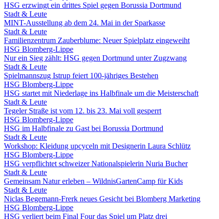
HSG erzwingt ein drittes Spiel gegen Borussia Dortmund
Stadt & Leute
MINT-Ausstellung ab dem 24. Mai in der Sparkasse
Stadt & Leute
Familienzentrum Zauberblume: Neuer Spielplatz eingeweiht
HSG Blomberg-Lippe
Nur ein Sieg zählt: HSG gegen Dortmund unter Zugzwang
Stadt & Leute
Spielmannszug Istrup feiert 100-jähriges Bestehen
HSG Blomberg-Lippe
HSG startet mit Niederlage ins Halbfinale um die Meisterschaft
Stadt & Leute
Tegeler Straße ist vom 12. bis 23. Mai voll gesperrt
HSG Blomberg-Lippe
HSG im Halbfinale zu Gast bei Borussia Dortmund
Stadt & Leute
Workshop: Kleidung upcyceln mit Designerin Laura Schlütz
HSG Blomberg-Lippe
HSG verpflichtet schweizer Nationalspielerin Nuria Bucher
Stadt & Leute
Gemeinsam Natur erleben – WildnisGartenCamp für Kids
Stadt & Leute
Niclas Begemann-Frerk neues Gesicht bei Blomberg Marketing
HSG Blomberg-Lippe
HSG verliert beim Final Four das Spiel um Platz drei