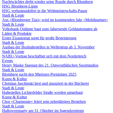
Nachtwächter dreht wieder seine Runde durch Blomberg
HSG Blomberg-Lippe
HSG verlustpunktfrei in die Weltmeisterschafts-Pause
Stadt & Leute
Aus »Blomberger Taxi« wird im kommenden Jahr »Mobilpartner«
Stadt & Leute
Volksbank Ostlippe baut zum Jahresende Geldautomaten ab
Läden & Produkte
Erster Eisautomat sorgt für große Begeisterung
Stadt & Leute
Ausbau der Bushaltestellen in Wellentrup ab 3. November
Stadt & Leute
NABU-Vortrag beschäftigt sich mit dem Norderteich
Events
Henry Maske Stargast des 21. Ostwestfälischen Sportstudios
Stadt & Leute
Blomberg sucht den Mietzner-Preisträger 2025
Kunst & Kultur
Christian Jaschinski liest und musiziert in der Bücherei
Stadt & Leute
Haltestellen Lichterfelder Straße werden umgebaut
Kunst & Kultur
Chor »Charmonie« feiert sein zehnjähriges Bestehen
Stadt & Leute
Halloweenparty am 31. Oktober im Jugendzentrum