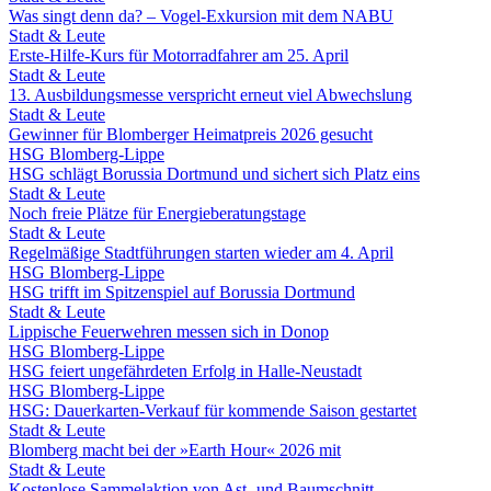
Was singt denn da? – Vogel-Exkursion mit dem NABU
Stadt & Leute
Erste-Hilfe-Kurs für Motorradfahrer am 25. April
Stadt & Leute
13. Ausbildungsmesse verspricht erneut viel Abwechslung
Stadt & Leute
Gewinner für Blomberger Heimatpreis 2026 gesucht
HSG Blomberg-Lippe
HSG schlägt Borussia Dortmund und sichert sich Platz eins
Stadt & Leute
Noch freie Plätze für Energieberatungstage
Stadt & Leute
Regelmäßige Stadtführungen starten wieder am 4. April
HSG Blomberg-Lippe
HSG trifft im Spitzenspiel auf Borussia Dortmund
Stadt & Leute
Lippische Feuerwehren messen sich in Donop
HSG Blomberg-Lippe
HSG feiert ungefährdeten Erfolg in Halle-Neustadt
HSG Blomberg-Lippe
HSG: Dauerkarten-Verkauf für kommende Saison gestartet
Stadt & Leute
Blomberg macht bei der »Earth Hour« 2026 mit
Stadt & Leute
Kostenlose Sammelaktion von Ast- und Baumschnitt