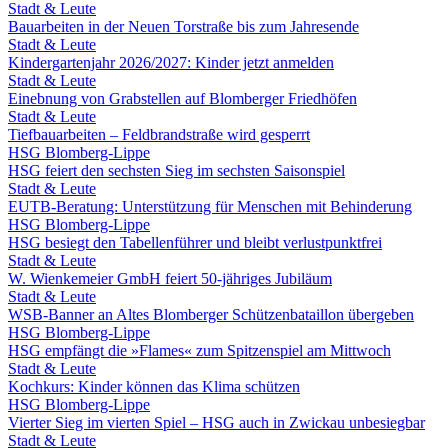
Stadt & Leute
Bauarbeiten in der Neuen Torstraße bis zum Jahresende
Stadt & Leute
Kindergartenjahr 2026/2027: Kinder jetzt anmelden
Stadt & Leute
Einebnung von Grabstellen auf Blomberger Friedhöfen
Stadt & Leute
Tiefbauarbeiten – Feldbrandstraße wird gesperrt
HSG Blomberg-Lippe
HSG feiert den sechsten Sieg im sechsten Saisonspiel
Stadt & Leute
EUTB-Beratung: Unterstützung für Menschen mit Behinderung
HSG Blomberg-Lippe
HSG besiegt den Tabellenführer und bleibt verlustpunktfrei
Stadt & Leute
W. Wienkemeier GmbH feiert 50-jähriges Jubiläum
Stadt & Leute
WSB-Banner an Altes Blomberger Schützenbataillon übergeben
HSG Blomberg-Lippe
HSG empfängt die »Flames« zum Spitzenspiel am Mittwoch
Stadt & Leute
Kochkurs: Kinder können das Klima schützen
HSG Blomberg-Lippe
Vierter Sieg im vierten Spiel – HSG auch in Zwickau unbesiegbar
Stadt & Leute