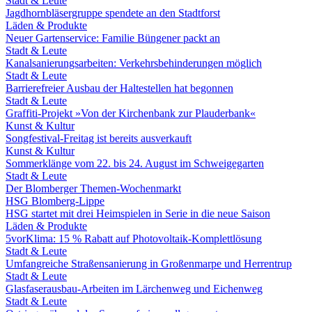
Stadt & Leute
Jagdhornbläsergruppe spendete an den Stadtforst
Läden & Produkte
Neuer Gartenservice: Familie Büngener packt an
Stadt & Leute
Kanalsanierungsarbeiten: Verkehrsbehinderungen möglich
Stadt & Leute
Barrierefreier Ausbau der Haltestellen hat begonnen
Stadt & Leute
Graffiti-Projekt »Von der Kirchenbank zur Plauderbank«
Kunst & Kultur
Songfestival-Freitag ist bereits ausverkauft
Kunst & Kultur
Sommerklänge vom 22. bis 24. August im Schweigegarten
Stadt & Leute
Der Blomberger Themen-Wochenmarkt
HSG Blomberg-Lippe
HSG startet mit drei Heimspielen in Serie in die neue Saison
Läden & Produkte
5vorKlima: 15 % Rabatt auf Photovoltaik-Komplettlösung
Stadt & Leute
Umfangreiche Straßensanierung in Großenmarpe und Herrentrup
Stadt & Leute
Glasfaserausbau-Arbeiten im Lärchenweg und Eichenweg
Stadt & Leute