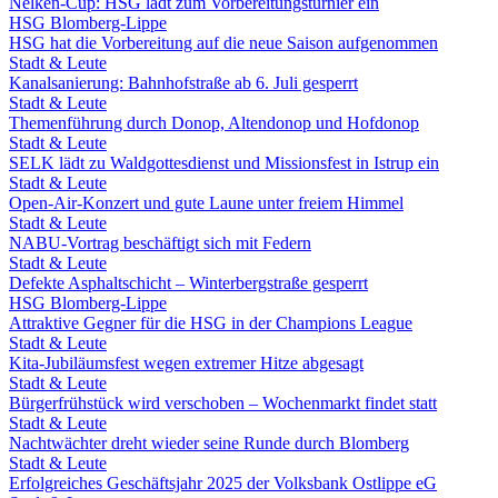
Nelken-Cup: HSG lädt zum Vorbereitungsturnier ein
HSG Blomberg-Lippe
HSG hat die Vorbereitung auf die neue Saison aufgenommen
Stadt & Leute
Kanalsanierung: Bahnhofstraße ab 6. Juli gesperrt
Stadt & Leute
Themenführung durch Donop, Altendonop und Hofdonop
Stadt & Leute
SELK lädt zu Waldgottesdienst und Missionsfest in Istrup ein
Stadt & Leute
Open-Air-Konzert und gute Laune unter freiem Himmel
Stadt & Leute
NABU-Vortrag beschäftigt sich mit Federn
Stadt & Leute
Defekte Asphaltschicht – Winterbergstraße gesperrt
HSG Blomberg-Lippe
Attraktive Gegner für die HSG in der Champions League
Stadt & Leute
Kita-Jubiläumsfest wegen extremer Hitze abgesagt
Stadt & Leute
Bürgerfrühstück wird verschoben – Wochenmarkt findet statt
Stadt & Leute
Nachtwächter dreht wieder seine Runde durch Blomberg
Stadt & Leute
Erfolgreiches Geschäftsjahr 2025 der Volksbank Ostlippe eG