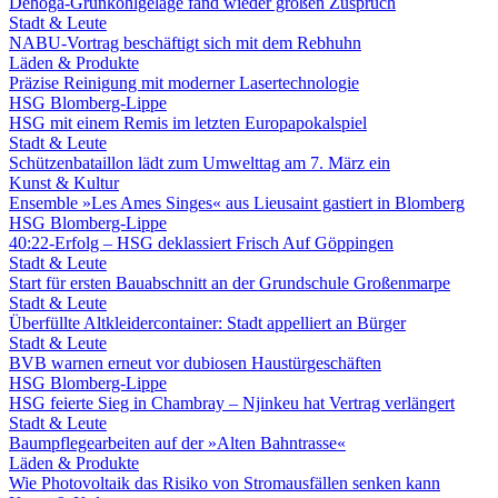
Dehoga-Grünkohlgelage fand wieder großen Zuspruch
Stadt & Leute
NABU-Vortrag beschäftigt sich mit dem Rebhuhn
Läden & Produkte
Präzise Reinigung mit moderner Lasertechnologie
HSG Blomberg-Lippe
HSG mit einem Remis im letzten Europapokalspiel
Stadt & Leute
Schützenbataillon lädt zum Umwelttag am 7. März ein
Kunst & Kultur
Ensemble »Les Ames Singes« aus Lieusaint gastiert in Blomberg
HSG Blomberg-Lippe
40:22-Erfolg – HSG deklassiert Frisch Auf Göppingen
Stadt & Leute
Start für ersten Bauabschnitt an der Grundschule Großenmarpe
Stadt & Leute
Überfüllte Altkleidercontainer: Stadt appelliert an Bürger
Stadt & Leute
BVB warnen erneut vor dubiosen Haustürgeschäften
HSG Blomberg-Lippe
HSG feierte Sieg in Chambray – Njinkeu hat Vertrag verlängert
Stadt & Leute
Baumpflegearbeiten auf der »Alten Bahntrasse«
Läden & Produkte
Wie Photovoltaik das Risiko von Stromausfällen senken kann