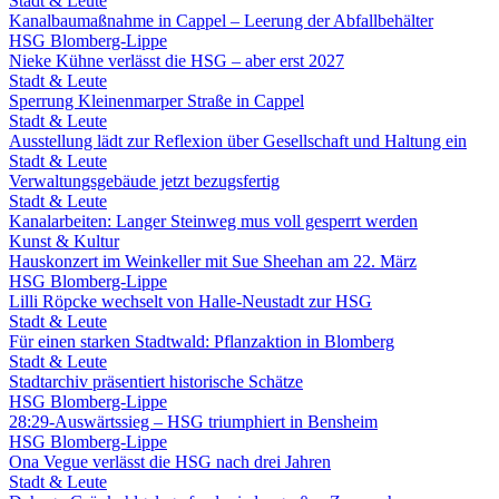
Stadt & Leute
Kanalbaumaßnahme in Cappel – Leerung der Abfallbehälter
HSG Blomberg-Lippe
Nieke Kühne verlässt die HSG – aber erst 2027
Stadt & Leute
Sperrung Kleinenmarper Straße in Cappel
Stadt & Leute
Ausstellung lädt zur Reflexion über Gesellschaft und Haltung ein
Stadt & Leute
Verwaltungsgebäude jetzt bezugsfertig
Stadt & Leute
Kanalarbeiten: Langer Steinweg mus voll gesperrt werden
Kunst & Kultur
Hauskonzert im Weinkeller mit Sue Sheehan am 22. März
HSG Blomberg-Lippe
Lilli Röpcke wechselt von Halle-Neustadt zur HSG
Stadt & Leute
Für einen starken Stadtwald: Pflanzaktion in Blomberg
Stadt & Leute
Stadtarchiv präsentiert historische Schätze
HSG Blomberg-Lippe
28:29-Auswärtssieg – HSG triumphiert in Bensheim
HSG Blomberg-Lippe
Ona Vegue verlässt die HSG nach drei Jahren
Stadt & Leute