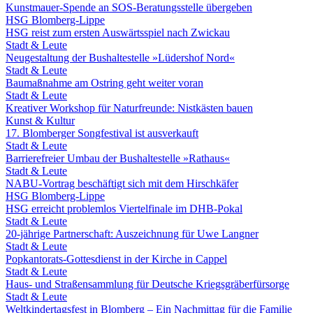
Kunstmauer-Spende an SOS-Beratungsstelle übergeben
HSG Blomberg-Lippe
HSG reist zum ersten Auswärtsspiel nach Zwickau
Stadt & Leute
Neugestaltung der Bushaltestelle »Lüdershof Nord«
Stadt & Leute
Baumaßnahme am Ostring geht weiter voran
Stadt & Leute
Kreativer Workshop für Naturfreunde: Nistkästen bauen
Kunst & Kultur
17. Blomberger Songfestival ist ausverkauft
Stadt & Leute
Barrierefreier Umbau der Bushaltestelle »Rathaus«
Stadt & Leute
NABU-Vortrag beschäftigt sich mit dem Hirschkäfer
HSG Blomberg-Lippe
HSG erreicht problemlos Viertelfinale im DHB-Pokal
Stadt & Leute
20-jährige Partnerschaft: Auszeichnung für Uwe Langner
Stadt & Leute
Popkantorats-Gottesdienst in der Kirche in Cappel
Stadt & Leute
Haus- und Straßensammlung für Deutsche Kriegsgräberfürsorge
Stadt & Leute
Weltkindertagsfest in Blomberg – Ein Nachmittag für die Familie