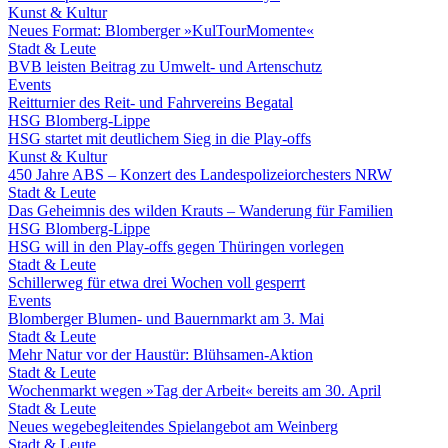
Kunst & Kultur
Neues Format: Blomberger »KulTourMomente«
Stadt & Leute
BVB leisten Beitrag zu Umwelt- und Artenschutz
Events
Reitturnier des Reit- und Fahrvereins Begatal
HSG Blomberg-Lippe
HSG startet mit deutlichem Sieg in die Play-offs
Kunst & Kultur
450 Jahre ABS – Konzert des Landespolizeiorchesters NRW
Stadt & Leute
Das Geheimnis des wilden Krauts – Wanderung für Familien
HSG Blomberg-Lippe
HSG will in den Play-offs gegen Thüringen vorlegen
Stadt & Leute
Schillerweg für etwa drei Wochen voll gesperrt
Events
Blomberger Blumen- und Bauernmarkt am 3. Mai
Stadt & Leute
Mehr Natur vor der Haustür: Blühsamen-Aktion
Stadt & Leute
Wochenmarkt wegen »Tag der Arbeit« bereits am 30. April
Stadt & Leute
Neues wegebegleitendes Spielangebot am Weinberg
Stadt & Leute