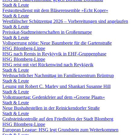
Stadt & Leute
Festgottesdienst mit dem Bläserensemble »Echt Koper«
Stadt & Leute
Westfälischer Schützentag 2026 – Vorbereitungen sind angelaufen
Stadt & Leute
Preisskat-Stadtmeisterschaften in Großenmarpe
Stadt & Leute
Vollsperrung nötig: Neue Baumbeete für die Gartenstraße
HSG Blomberg-Lippe
HSG nach Remis in Reykjyvik in EHF-Gruppenphase
HSG Blomberg-Lippe
HSG reist mit viel Rückenwind nach Reykjavik
Stadt & Leute
Weihnachtlicher Nachmittag im Familienzentrum Brüntrup
Stadt & Leute
Lesung mit Robert C. Marley und Shankari Susanne Hill
Stadt & Leute
Volkstrauertag: Gedenkfeier auf dem »Groene Plaats«
Stadt & Leute
Neue Bushaltestellen in der Reinickendorfer Straße
Stadt & Leute
Grabsteinkontrolle auf den Friedhöfen der Stadt Blomberg
HSG Blomberg-Lippe
European League: HSG legt Grundstein zum Weiterkommen