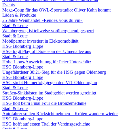
Events
Mega-Coup für das OWL-Sportstudio: Oliver Kahn kommt
Läden & Produkte
25 Jahre Weinhandel »Rendez-vous du vin«
Stadt & Leute
Weinbergweg ist teilweise vorübergehend gesperrt
Stadt & Leute
Mobilpartner investiert in Elektromobilität
HSG Blomberg-Lippe
HSG trägt Play-off-Spiele an der Ulmenallee aus
Stadt & Leute
Hohe Lions-Auszeichnung für Peter Unterschütz
HSG Blomberg-Lippe
Ungefährdeter 30:21-Sieg für die HSG gegen Oldenburg
HSG Blomberg-Lippe
HSG strebt Heimerfolg gegen den VfL Oldenurg an
Stadt & Leute
Straßen-Sinkkästen im Stadtgebiet werden gereinigt
HSG Blomberg-Lippe
HSG holt beim Final Four die Bronzemedaille
Stadt & Leute
Autofahrer sollten Rücksicht nehmen – Kröten wandern wieder
HSG Blomberg-Lippe
HSG hofft auf ersten Titel der Vereinsgeschichte