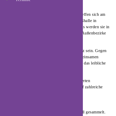
Marketing einen Umwelttag aus.
Die Schützen sowie weitere Unterstützer treffen sich am
Samstag, 7. März, um 10 Uhr an der Schießhalle in
Blomberg, Alter Dreschplatz 1. Von dort aus werden sie in
verschiedenen Gruppen vorher festgelegte Außenbezirke
von Unrat befreien.
Der »Nelkenblitz« wird ebenfalls im Einsatz sein. Gegen
12.30 Uhr klingt die Aktion mit einem gemeinsamen
Beisammensein an der Schießhalle aus. Für das leibliche
Wohlbefinden ist gesorgt.
Diese Einladung richtet sich an alle engagierten
Blomberger, die Veranstalter freuen sich auf zahlreiche
helfende Hände.
Beim Umwelttag wird wieder fleißig Müll gesammelt.