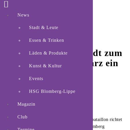
News
Stadt & Leute
Essen & Trinken
Schützenbataillon lädt zum
Läden & Produkte
Umwelttag am 7. März ein
Kunst & Kultur
Events
HSG Blomberg-Lippe
Magazin
Club
Blomberg.
Das Alte Blomberger Schützenbataillon richtet
zusammen mit der Stadt Blomberg und Blomberg
Termine