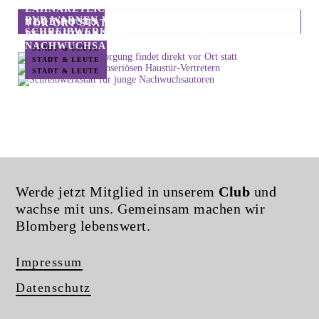
ZAHNÄRZTLICHE VERSORGUNG FINDET DIREKT
BVB WARNEN VOR UNSERIÖSEN HAUSTÜR-
NEUE POSTS
VOR ORT STATT
SCHREIBWERKSTATT FÜR JUNGE
VERTRETERN
NACHWUCHSAUTOREN
STADT & LEUTE
STADT & LEUTE
STADT & LEUTE
Werde jetzt Mitglied in unserem
Club
und
wachse mit uns. Gemeinsam machen wir
Blomberg lebenswert.
Impressum
Datenschutz