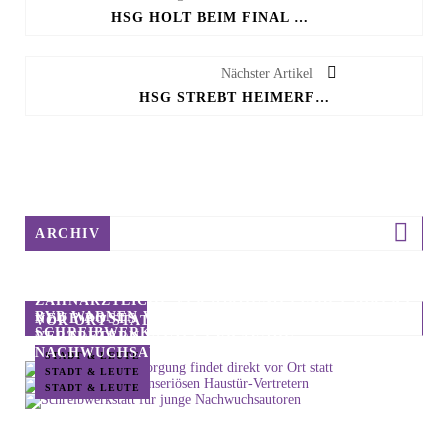
HSG HOLT BEIM FINAL FOUR DIE BRONZEMEDAILLE
Nächster Artikel
HSG STREBT HEIMERFOLG GEGEN DEN VFL OLDENURG AN
ARCHIV
ZAHNÄRZTLICHE VERSORGUNG FINDET DIREKT
BVB WARNEN VOR UNSERIÖSEN HAUSTÜR-
NEUE POSTS
VOR ORT STATT
SCHREIBWERKSTATT FÜR JUNGE
VERTRETERN
NACHWUCHSAUTOREN
STADT & LEUTE
STADT & LEUTE
STADT & LEUTE