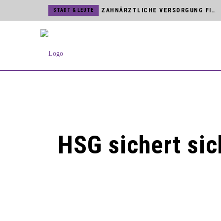
ZAHNÄRZTLICHE VERSORGUNG FINDET DIREKT VOR ORT STATT
STADT & LEUTE
BVB WARNEN VOR UNSERIÖSEN HAUSTÜR-VERTRETERN
STADT & LEUTE
SCHREIBWERKSTATT FÜR JUNGE NACHWUCHSAUTOREN
STADT & LEUTE
JÖRG MENGEDOHT FEIERT DIENSTJUBILÄUM BEI DEN BVB
STADT & LEUTE
KUNST & KULTUR
BLOMBERGER SONGFESTIVAL MIT NAMHAFTEN KÜNSTLERN
HSG BLOMBERG-LIPPE
TICKETVERKAUF FÜR BUNDESLIGA UND CHAMPIONS LEAGUE STARTET
STADT & LEUTE
NEUES MAGAZIN »BLOMBERG[ER]LEBEN« IST DA
STADT & LEUTE
HSG sichert sic
MARTINITURM UND NIEDERNTOR SIND ZUR KUNSTMAUER GEÖFFNET
STADT & LEUTE
STROMNETZ IN DER BLOMBERGER INNENSTADT WIRD MODERNISIERT
HSG BLOMBERG-LIPPE
HSG VERPFLICHTET TSCHECHIN ELISKA DESORTOVA
STADT & LEUTE
ZWEITER BAUABSCHNITT AM SCHULHOF DER SEKUNDARSCHULE