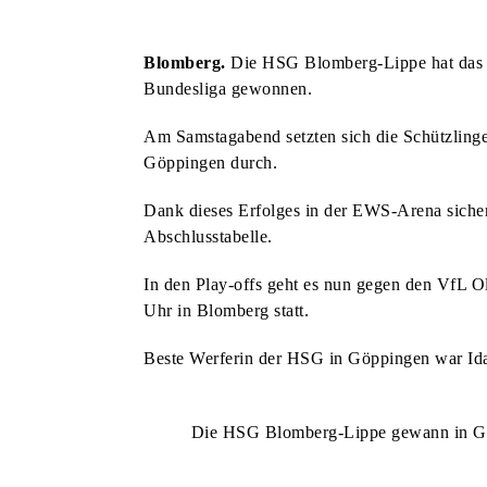
KUNST & KULTUR
BLOMBERGER KUNSTMAUER FINDET ZUM BEREITS 25. MAL STATT
Blomberg.
Die HSG Blomberg-Lippe hat das le
KUNST & KULTUR
Bundesliga gewonnen.
AM VORABEND DER KUNSTMAUER: WEIN UND MUSIK AM MARTINITURM
Am Samstagabend setzten sich die Schützlinge 
KUNST & KULTUR
Göppingen durch.
HECKEN-FESTIVAL VERBINDET NATUR, LITERATUR UND BAROCKMUSIK
STADT & LEUTE
SPATENSTICH FÜR NEUBAU DER REMEI & BPB IM INDUSTRIEGEBIET
Dank dieses Erfolges in der EWS-Arena sichert
HSG BLOMBERG-LIPPE
Abschlusstabelle.
DREI HEIMSPIELE FÜR DIE HSG ZUM SAISONAUFTAKT
STADT & LEUTE
In den Play-offs geht es nun gegen den VfL Ol
DORF-FLOHMARKT LÄDT ZUM STÖBERN UND ENTDECKEN EIN
STADT & LEUTE
Uhr in Blomberg statt.
OLDTIMER-TREFFEN FINDET ZUM BEREITS ZWÖLFTEN MAL STATT
STADT & LEUTE
Beste Werferin der HSG in Göppingen war Ida 
NEUE AUFKLEBER: DIE RICHTIGE ENTSORGUNG VON HUNDEKOT
STADT & LEUTE
EINGESCHRÄNKTES ANGEBOT AUF DEM WOCHENMARKT
STADT & LEUTE
Die HSG Blomberg-Lippe gewann in Göp
JETZT FÜR DIE SOMMER-FERIENSPIELE ANMELDEN
STADT & LEUTE
LIONS CLUB BLOMBERG UNTERSTÜTZT KINDERSCHUTZBUND
STADT & LEUTE