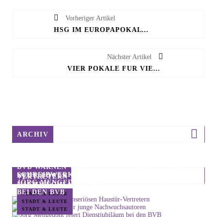
Vorheriger Artikel
HSG IM EUROPAPOKAL NACH UNGARN – VERTRAG FÜR CAROLIN JARON
Nächster Artikel
VIER POKALE FÜR VIER GEWINNER BEIM NEUJAHRSSCHIESSEN DES ABS
ARCHIV
BVB WARNEN VOR UNSERIÖSEN HAUSTÜR-
SCHREIBWERKSTATT FÜR JUNGE
NEUE POSTS
VERTRETERN
JÖRG MENGEDOHT FEIERT DIENSTJUBILÄUM
NACHWUCHSAUTOREN
BEI DEN BVB
STADT & LEUTE
STADT & LEUTE
STADT & LEUTE