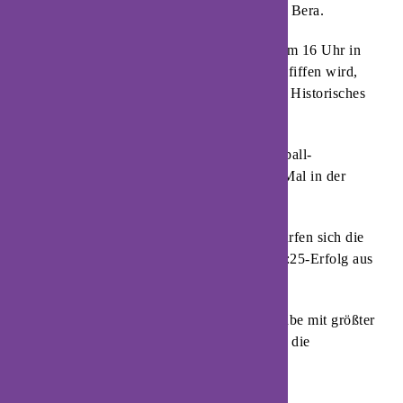
European League gegen Super Amara Bera Bera.
Wenn diese Partie am Sonntag, 30. März, um 16 Uhr in
der Lemgoer Phoenix Contact-Arena angepfiffen wird,
kann das Team von Trainer Steffen Birkner Historisches
erreichen.
Die Chance für den lippischen Frauenhandball-
Bundesligisten ist enorm groß, zum ersten Mal in der
Vereinsgeschichte das Final 4 zu erreichen.
Um im Halbfinale in Graz dabei zu sein, dürfen sich die
Gastgeberinnen auf keinen Fall auf dem 28:25-Erfolg aus
dem Hinspiel ausruhen.
Daher wird die HSG-Mannschaft die Aufgabe mit größter
Ernsthaftigkeit angehen und hofft dabei auf die
Unterstützung von den Rängen.