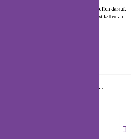
Melanie Veith und ihre Mitspielerinnen hoffen darauf,
auch nach dem Rückspiel die Siegerfaust ballen zu
können. Foto: Timon Peters
Vorheriger Artikel
AUS TRINKGUT MAYER WIRD IM APRIL TRINKGUT BLOMBERG
Nächster Artikel
BLOMBERGER LIONS CLUB LÄDT ZUR RHYTHM’N‘ BLUES REVUE
ARCHIV