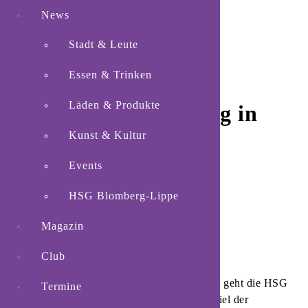
News
Stadt & Leute
Essen & Trinken
Läden & Produkte
HSG will am Sonntag in
Lemgo Historisches
Kunst & Kultur
schaffen
Events
HSG Blomberg-Lippe
Magazin
Club
Blomberg.
Mit einem Drei-Tore-Vorsprung geht die HSG
Termine
Blomberg-Lippe in das Viertelfinal-Rückspiel der