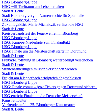
HSG Blomberg-Lippe
HSG will Titeltraum am Leben erhalten
Stadt & Leute
Stadt Blomberg vergibt Namensrechte für Sporthalle
HSG Blomberg-Lippe
Zukunft geklärt: Marie Michalczik verlässt die HSG
Stadt & Leute
Kreisverbandsfest der Feuerwehren in Blomberg
HSG Blomberg-Lippe
HSG: Knappe Niederlage zum Finalauftakt
HSG Blomberg-Lippe
HSG: Finale um die Meisterschaft startet in Dortmund
Stadt & Leute
Freibad-Eröffnung in Blomberg wetterbedingt verschoben
Stadt & Leute
Straßensanierungen müssen verschoben werden
Stadt & Leute
Projekt am Klepperbach erfolgreich abgeschlossen
HSG Blomberg-Lippe
HSG: Finale voraus – jetzt Tickets gegen Dortmund sichern!
HSG Blomberg-Lippe
HSG erreicht Finale um die Deutsche Meisterschaft
Kunst & Kultur
Vorfreude auf die 25. Blomberger Kunstmauer
Stadt & Leute