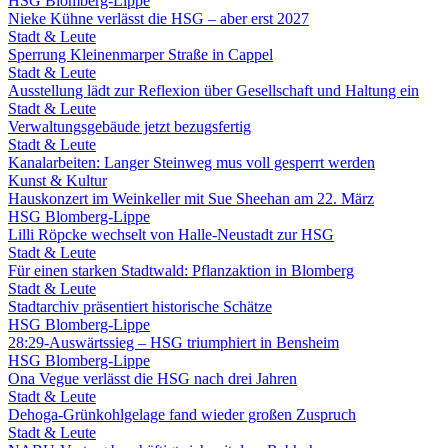
HSG Blomberg-Lippe
Nieke Kühne verlässt die HSG – aber erst 2027
Stadt & Leute
Sperrung Kleinenmarper Straße in Cappel
Stadt & Leute
Ausstellung lädt zur Reflexion über Gesellschaft und Haltung ein
Stadt & Leute
Verwaltungsgebäude jetzt bezugsfertig
Stadt & Leute
Kanalarbeiten: Langer Steinweg mus voll gesperrt werden
Kunst & Kultur
Hauskonzert im Weinkeller mit Sue Sheehan am 22. März
HSG Blomberg-Lippe
Lilli Röpcke wechselt von Halle-Neustadt zur HSG
Stadt & Leute
Für einen starken Stadtwald: Pflanzaktion in Blomberg
Stadt & Leute
Stadtarchiv präsentiert historische Schätze
HSG Blomberg-Lippe
28:29-Auswärtssieg – HSG triumphiert in Bensheim
HSG Blomberg-Lippe
Ona Vegue verlässt die HSG nach drei Jahren
Stadt & Leute
Dehoga-Grünkohlgelage fand wieder großen Zuspruch
Stadt & Leute