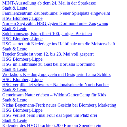
MINT-Ausstellung ab dem 24. Mai in der Sparkasse
Stadt & Leute
Familienzentrum Zauberblume: Neuer Spielplatz eingeweiht
HSG Blomberg-Lippe
Nur ein Sieg zählt: HSG gegen Dortmund unter Zugzwang
Stadt & Leute
Spielmannszug Istrup feiert 100-jähriges Bestehen
HSG Blomberg-Lippe
HSG startet mit Niederlage ins Halbfinale um die Meisterschaft
Stadt & Leute
Tegeler Straße ist vom 12. bis 23. Mai voll gesperrt
HSG Blomberg-Lippe
HSG im Halbfinale zu Gast bei Borussia Dortmund
Stadt & Leute
Workshop: Kleidung upcyceln mit Designerin Laura Schlütz
HSG Blomberg-Lippe
HSG verpflichtet schweizer Nationalspielerin Nuria Bucher
Stadt & Leute
Gemeinsam Natur erleben – WildnisGartenCamp für Kids
Stadt & Leute
Niclas Begemann-Frerk neues Gesicht bei Blomberg Marketing
HSG Blomberg-Lippe
HSG verliert beim Final Four das Spiel um Platz drei
Stadt & Leute
Kalender des HVG brachte 6.200 Euro an Spenden ein