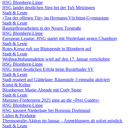
HSG Blomberg-Lippe
HSG landet deutlichen Sieg bei der TuS Metzingen
Stadt & Leute
»Tag der offenen Tür« im Hermann-Vöchting-Gymnasium
Stadt & Leute
Baumpflegearbeiten in der Neuen Torstraße
HSG Blomberg-Lippe
European League: HSG startet mit Niederlage gegen Chambray
Stadt & Leute
Rotes Kreuz ruft zur Blutspende in Blomberg auf
Stadt & Leute
Weihnachtsbaumaktion wird auf den 17. Januar verschoben
HSG Blomberg-Lippe
HSG feiert deutlichen Erfolg beim Buxtehuder SV
Stadt & Leute
Stadt reagiert auf Glättelage: Räumstufe 3 einmalig aktiviert
Kunst & Kultur
Blomberger Magie-Abende mit Cody Stone
Stadt & Leute
Mietzner-Förderpreis 2025 ging an die »Peer Guides«
HSG Blomberg-Lippe
HSG kassiert Niederlage bei Borussia Dortmund
Läden & Produkte
Thermografie-Aktion im Januar – Anmeldungen ab sofort möglich
Stadt & Leute