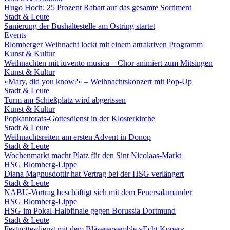
Hugo Hoch: 25 Prozent Rabatt auf das gesamte Sortiment
Stadt & Leute
Sanierung der Bushaltestelle am Ostring startet
Events
Blomberger Weihnacht lockt mit einem attraktiven Programm
Kunst & Kultur
Weihnachten mit iuvento musica – Chor animiert zum Mitsingen
Kunst & Kultur
»Mary, did you know?« – Weihnachtskonzert mit Pop-Up
Stadt & Leute
Turm am Schießplatz wird abgerissen
Kunst & Kultur
Popkantorats-Gottesdienst in der Klosterkirche
Stadt & Leute
Weihnachtsreiten am ersten Advent in Donop
Stadt & Leute
Wochenmarkt macht Platz für den Sint Nicolaas-Markt
HSG Blomberg-Lippe
Diana Magnusdottir hat Vertrag bei der HSG verlängert
Stadt & Leute
NABU-Vortrag beschäftigt sich mit dem Feuersalamander
HSG Blomberg-Lippe
HSG im Pokal-Halbfinale gegen Borussia Dortmund
Stadt & Leute
Festgottesdienst mit dem Bläserensemble »Echt Koper«