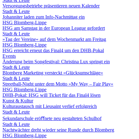
Stadt & Leute
Versorgungsbetriebe präsentieren neuen Kalender
Stadt & Leute
Johanniter laden zum Info-Nachmittag ein
HSG Blomberg-Lippe
HSG am Samstag in der European League gefordert
Stadt & Leute
»Tag der Vereine« auf dem Wochenmarkt am Freitag
HSG Blomberg-Lippe
HSG erreicht erneut das Final4 um den DHB-Pokal
Events
Änderung beim Songfestival: Christina Lux springt ein
Stadt & Leute
Blomberg Marketing versteckt »Glücksumschläge«
Stadt & Leute
Streetball-Night unter dem Motto »My Way – Fair Play«
HSG Blomberg-Lippe
DHB-Pokal: HSG will Ticket für das Final4 lösen
Kunst & Kultur
Kulturaustausch mit Lieusaint verlief erfolgreich
Stadt & Leute
Sekundarschule eröﬀnete neu gestalteten Schulhof
Stadt & Leute
Nachtwächter dreht wieder seine Runde durch Blomberg
HSG Blomberg-Lippe