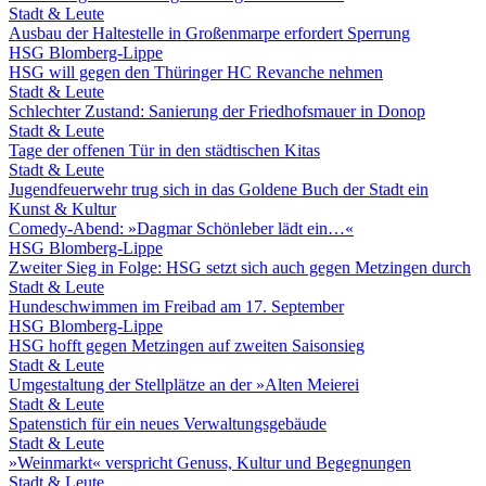
Stadt & Leute
Ausbau der Haltestelle in Großenmarpe erfordert Sperrung
HSG Blomberg-Lippe
HSG will gegen den Thüringer HC Revanche nehmen
Stadt & Leute
Schlechter Zustand: Sanierung der Friedhofsmauer in Donop
Stadt & Leute
Tage der offenen Tür in den städtischen Kitas
Stadt & Leute
Jugendfeuerwehr trug sich in das Goldene Buch der Stadt ein
Kunst & Kultur
Comedy-Abend: »Dagmar Schönleber lädt ein…«
HSG Blomberg-Lippe
Zweiter Sieg in Folge: HSG setzt sich auch gegen Metzingen durch
Stadt & Leute
Hundeschwimmen im Freibad am 17. September
HSG Blomberg-Lippe
HSG hofft gegen Metzingen auf zweiten Saisonsieg
Stadt & Leute
Umgestaltung der Stellplätze an der »Alten Meierei
Stadt & Leute
Spatenstich für ein neues Verwaltungsgebäude
Stadt & Leute
»Weinmarkt« verspricht Genuss, Kultur und Begegnungen
Stadt & Leute