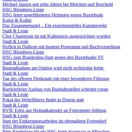
Michael Janzen seit zehn Jahren bei Melchert und Borcheld
HSG Blomberg-Lippe
HSG feiert ungefährdeten Heimsieg gegen Buxtehude
Kunst & Kultur
Das Zusammenspiel – Ein experimentelles Kunstprojekt
Stadt & Leute
Chor Charmonie ist mit Kulturpreis ausgezeichnet worden
Stadt & Leute
Hoffest in Dalborn mit buntem Programm und Buchvorstellung
HSG Blomberg-Lippe
HSG zum Bundesliga-Start gegen den Buxtehuder SV
Stadt & Leute
Baumaßnahme am Ostring wird nicht rechtzeitig fertig
Stadt & Leute
Tag des offenen Denkmals mit einer besonderen Führung
Stadt & Leute
Barrierefreier Ausbau von Bushaltestellen schreitet voran
Stadt & Leute
Pokal des Wehrführers findet in Donop statt
Stadt & Leute
BVB: Erlös aus Heimatkalender an Fritzemeier-Stiftung
Stadt & Leute
Start der Entkernungsarbeiten im ehemaligen Feriendorf
HSG Blomberg-Lippe
Bitte Niederlage für die HSG beim Supercup in München