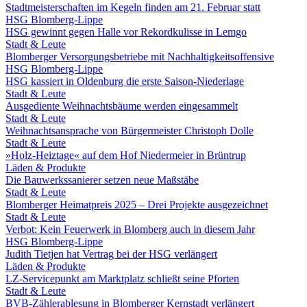
Stadtmeisterschaften im Kegeln finden am 21. Februar statt
HSG Blomberg-Lippe
HSG gewinnt gegen Halle vor Rekordkulisse in Lemgo
Stadt & Leute
Blomberger Versorgungsbetriebe mit Nachhaltigkeitsoffensive
HSG Blomberg-Lippe
HSG kassiert in Oldenburg die erste Saison-Niederlage
Stadt & Leute
Ausgediente Weihnachtsbäume werden eingesammelt
Stadt & Leute
Weihnachtsansprache von Bürgermeister Christoph Dolle
Stadt & Leute
»Holz-Heiztage« auf dem Hof Niedermeier in Brüntrup
Läden & Produkte
Die Bauwerkssanierer setzen neue Maßstäbe
Stadt & Leute
Blomberger Heimatpreis 2025 – Drei Projekte ausgezeichnet
Stadt & Leute
Verbot: Kein Feuerwerk in Blomberg auch in diesem Jahr
HSG Blomberg-Lippe
Judith Tietjen hat Vertrag bei der HSG verlängert
Läden & Produkte
LZ-Servicepunkt am Marktplatz schließt seine Pforten
Stadt & Leute
BVB-Zählerablesung in Blomberger Kernstadt verlängert