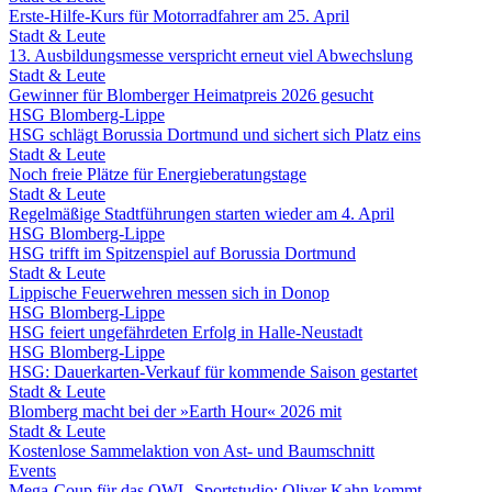
Erste-Hilfe-Kurs für Motorradfahrer am 25. April
Stadt & Leute
13. Ausbildungsmesse verspricht erneut viel Abwechslung
Stadt & Leute
Gewinner für Blomberger Heimatpreis 2026 gesucht
HSG Blomberg-Lippe
HSG schlägt Borussia Dortmund und sichert sich Platz eins
Stadt & Leute
Noch freie Plätze für Energieberatungstage
Stadt & Leute
Regelmäßige Stadtführungen starten wieder am 4. April
HSG Blomberg-Lippe
HSG trifft im Spitzenspiel auf Borussia Dortmund
Stadt & Leute
Lippische Feuerwehren messen sich in Donop
HSG Blomberg-Lippe
HSG feiert ungefährdeten Erfolg in Halle-Neustadt
HSG Blomberg-Lippe
HSG: Dauerkarten-Verkauf für kommende Saison gestartet
Stadt & Leute
Blomberg macht bei der »Earth Hour« 2026 mit
Stadt & Leute
Kostenlose Sammelaktion von Ast- und Baumschnitt
Events
Mega-Coup für das OWL-Sportstudio: Oliver Kahn kommt