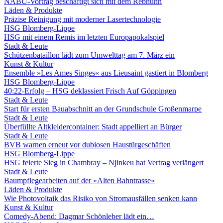
NABU-Vortrag beschäftigt sich mit dem Rebhuhn
Läden & Produkte
Präzise Reinigung mit moderner Lasertechnologie
HSG Blomberg-Lippe
HSG mit einem Remis im letzten Europapokalspiel
Stadt & Leute
Schützenbataillon lädt zum Umwelttag am 7. März ein
Kunst & Kultur
Ensemble »Les Ames Singes« aus Lieusaint gastiert in Blomberg
HSG Blomberg-Lippe
40:22-Erfolg – HSG deklassiert Frisch Auf Göppingen
Stadt & Leute
Start für ersten Bauabschnitt an der Grundschule Großenmarpe
Stadt & Leute
Überfüllte Altkleidercontainer: Stadt appelliert an Bürger
Stadt & Leute
BVB warnen erneut vor dubiosen Haustürgeschäften
HSG Blomberg-Lippe
HSG feierte Sieg in Chambray – Njinkeu hat Vertrag verlängert
Stadt & Leute
Baumpflegearbeiten auf der »Alten Bahntrasse«
Läden & Produkte
Wie Photovoltaik das Risiko von Stromausfällen senken kann
Kunst & Kultur
Comedy-Abend: Dagmar Schönleber lädt ein…