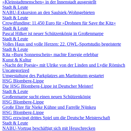
»Kleinstadtmenschen« in der Innenstadt ausgestellt
Stadt & Leute
NABU-Exkursion an den Saulsiek-Wohngebieten
Stadt & Leute
Crowdfunding: 11.450 Euro für »Drohnen für Save the Kitz«
Stadt & Leute
Pascal Hilker ist neuer Schützenkönig in Großenmarpe
Stadt & Leute
Volles Haus und volle Herzen: 22. OWL-Sportstudio begeisterte
Stadt & Leute
Kita »Burg Sonnenschein« machte Energie erlebbar
Kunst & Kultur
»Nacht der Poesie« mit Ulrike von der Linden und Lydie Römisch
Uncategorized
Umgestaltung des Parkplatzes am Martiniturm gestartet
HSG Blomberg-Lippe
Die HSG Blomberg-Lippe ist Deutscher Meister!
Stadt & Leute
Großenmarpe sucht einen neuen Schützenkönig
HSG Blomberg-Lippe
Große Ehre für Nieke Kühne und Farrelle Njinkeu
HSG Blomberg-Lippe
HSG erzwingt drittes Spiel um die Deutsche Meisterschaft
Stadt & Leute
NABU-Vortrag beschäftigt sich mit Heuschrecken