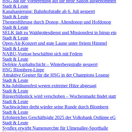
HSG hat die Vorbereitung auf die neue Saison aufgenommen
Stadt & Leute
Kanalsanierung: Bahnhofstraße ab 6. Juli gesperrt
Stadt & Leute
Themenführung durch Donop, Altendonop und Hofdonop
Stadt & Leute
SELK lädt zu Waldgottesdienst und Missionsfest in Istrup ein
Stadt & Leute
Open-Air-Konzert und gute Laune unter freiem Himmel
Stadt & Leute
NABU-Vortrag beschäftigt sich mit Federn
Stadt & Leute
Defekte Asphaltschicht – Winterbergstraße gesperrt
HSG Blomberg-Lippe
Attraktive Gegner für die HSG in der Champions League
Stadt & Leute
Kita-Jubiläumsfest wegen extremer Hitze abgesagt
Stadt & Leute
Bürgerfrühstück wird verschoben – Wochenmarkt findet statt
Stadt & Leute
Nachtwächter dreht wieder seine Runde durch Blomberg
Stadt & Leute
Erfolgreiches Geschäftsjahr 2025 der Volksbank Ostlippe eG
Stadt & Leute
Synflex erwirbt Namensrechte für Ulmenallee-Sporthalle