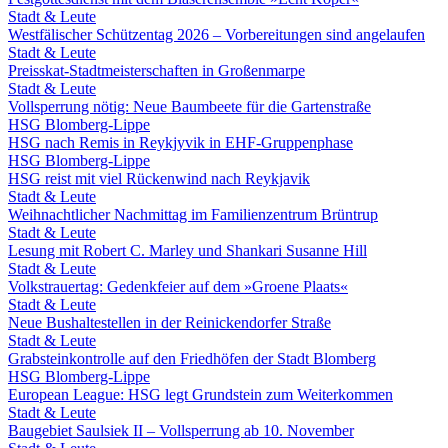
Stadt & Leute
Westfälischer Schützentag 2026 – Vorbereitungen sind angelaufen
Stadt & Leute
Preisskat-Stadtmeisterschaften in Großenmarpe
Stadt & Leute
Vollsperrung nötig: Neue Baumbeete für die Gartenstraße
HSG Blomberg-Lippe
HSG nach Remis in Reykjyvik in EHF-Gruppenphase
HSG Blomberg-Lippe
HSG reist mit viel Rückenwind nach Reykjavik
Stadt & Leute
Weihnachtlicher Nachmittag im Familienzentrum Brüntrup
Stadt & Leute
Lesung mit Robert C. Marley und Shankari Susanne Hill
Stadt & Leute
Volkstrauertag: Gedenkfeier auf dem »Groene Plaats«
Stadt & Leute
Neue Bushaltestellen in der Reinickendorfer Straße
Stadt & Leute
Grabsteinkontrolle auf den Friedhöfen der Stadt Blomberg
HSG Blomberg-Lippe
European League: HSG legt Grundstein zum Weiterkommen
Stadt & Leute
Baugebiet Saulsiek II – Vollsperrung ab 10. November