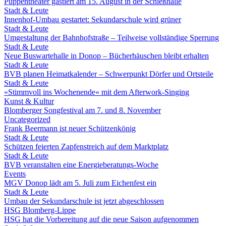
Puppentheater gastiert am 15. August in der Schießhalle
Stadt & Leute
Innenhof-Umbau gestartet: Sekundarschule wird grüner
Stadt & Leute
Umgestaltung der Bahnhofstraße – Teilweise vollständige Sperrung
Stadt & Leute
Neue Buswartehalle in Donop – Bücherhäuschen bleibt erhalten
Stadt & Leute
BVB planen Heimatkalender – Schwerpunkt Dörfer und Ortsteile
Stadt & Leute
»Stimmvoll ins Wochenende« mit dem Afterwork-Singing
Kunst & Kultur
Blomberger Songfestival am 7. und 8. November
Uncategorized
Frank Beermann ist neuer Schützenkönig
Stadt & Leute
Schützen feierten Zapfenstreich auf dem Marktplatz
Stadt & Leute
BVB veranstalten eine Energieberatungs-Woche
Events
MGV Donop lädt am 5. Juli zum Eichenfest ein
Stadt & Leute
Umbau der Sekundarschule ist jetzt abgeschlossen
HSG Blomberg-Lippe
HSG hat die Vorbereitung auf die neue Saison aufgenommen