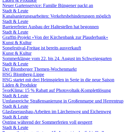
Läden & Produkte
Neuer Gartenservice: Familie Büngener packt an
Stadt & Leute
Kanalsanierungsarbeiten: Verkehrsbehinderungen möglich
Stadt & Leute
Barrierefreier Ausbau der Haltestellen hat begonnen
Stadt & Leute
Graffiti-Projekt »Von der Kirchenbank zur Plauderbank«
Kunst & Kultur
Songfestival-Freitag ist bereits ausverkauft
Kunst & Kultur
Sommerklänge vom 22. bis 24. August im Schweigegarten
Stadt & Leute
Der Blomberger Themen-Wochenmarkt
HSG Blomberg-Lippe
HSG startet mit drei Heimspielen in Serie in die neue Saison
Läden & Produkte
5vorKlima: 15 % Rabatt auf Photovoltaik-Komplettlösung
Stadt & Leute
Umfangreiche Straßensanierung in Großenmarpe und Herrentrup
Stadt & Leute
Glasfaserausbau-Arbeiten im Lärchenweg und Eichenweg
Stadt & Leute
Ostring während der Sommerferien voll gesperrt
Stadt & Leute