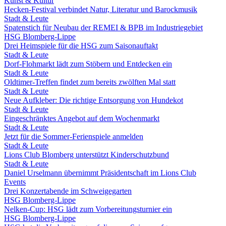
Kunst & Kultur
Hecken-Festival verbindet Natur, Literatur und Barockmusik
Stadt & Leute
Spatenstich für Neubau der REMEI & BPB im Industriegebiet
HSG Blomberg-Lippe
Drei Heimspiele für die HSG zum Saisonauftakt
Stadt & Leute
Dorf-Flohmarkt lädt zum Stöbern und Entdecken ein
Stadt & Leute
Oldtimer-Treffen findet zum bereits zwölften Mal statt
Stadt & Leute
Neue Aufkleber: Die richtige Entsorgung von Hundekot
Stadt & Leute
Eingeschränktes Angebot auf dem Wochenmarkt
Stadt & Leute
Jetzt für die Sommer-Ferienspiele anmelden
Stadt & Leute
Lions Club Blomberg unterstützt Kinderschutzbund
Stadt & Leute
Daniel Urselmann übernimmt Präsidentschaft im Lions Club
Events
Drei Konzertabende im Schweigegarten
HSG Blomberg-Lippe
Nelken-Cup: HSG lädt zum Vorbereitungsturnier ein
HSG Blomberg-Lippe