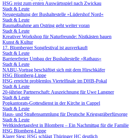
HSG reist zum ersten Auswärtsspiel nach Zwickau
Stadt & Leute
Neugestaltung der Bushaltestelle »Lüdershof Nord«
Stadt & Leute
Baumaßnahme am Ostring geht weiter voran
Stadt & Leute
Kreativer Workshop für Naturfreunde: Nistkästen bauen
Kunst & Kultur
17. Blomberger Songfestival ist ausverkauft
Stadt & Leute
Barrierefreier Umbau der Bushaltestelle »Rathaus«
Stadt & Leute
NABU-Vortrag beschäftigt sich mit dem Hirschkäfer
HSG Blomberg-Lippe
HSG erreicht problemlos Viertelfinale im DHB-Pokal
Stadt & Leute
20-jährige Partnerschaft: Auszeichnung für Uwe Langner
Stadt & Leute
Popkantorats-Gottesdienst in der Kirche in Cappel
Stadt & Leute
Haus- und Straßensammlung für Deutsche Kriegsgräberfürsorge
Stadt & Leute
Weltkindertagsfest in Blomberg – Ein Nachmittag für die Familie
HSG Blomberg-Lippe
Klarer Sieg: HSG schlägt Thüringer HC deutlich