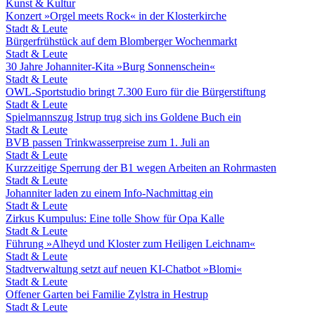
Kunst & Kultur
Konzert »Orgel meets Rock« in der Klosterkirche
Stadt & Leute
Bürgerfrühstück auf dem Blomberger Wochenmarkt
Stadt & Leute
30 Jahre Johanniter-Kita »Burg Sonnenschein«
Stadt & Leute
OWL-Sportstudio bringt 7.300 Euro für die Bürgerstiftung
Stadt & Leute
Spielmannszug Istrup trug sich ins Goldene Buch ein
Stadt & Leute
BVB passen Trinkwasserpreise zum 1. Juli an
Stadt & Leute
Kurzzeitige Sperrung der B1 wegen Arbeiten an Rohrmasten
Stadt & Leute
Johanniter laden zu einem Info-Nachmittag ein
Stadt & Leute
Zirkus Kumpulus: Eine tolle Show für Opa Kalle
Stadt & Leute
Führung »Alheyd und Kloster zum Heiligen Leichnam«
Stadt & Leute
Stadtverwaltung setzt auf neuen KI-Chatbot »Blomi«
Stadt & Leute
Offener Garten bei Familie Zylstra in Hestrup
Stadt & Leute