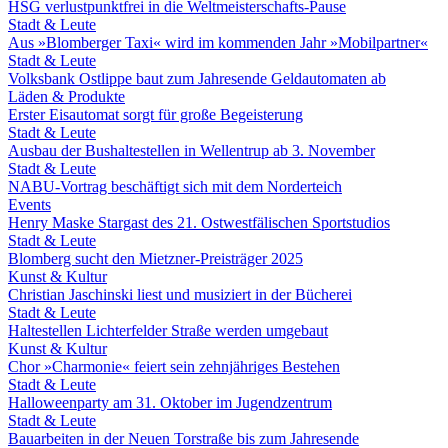
HSG verlustpunktfrei in die Weltmeisterschafts-Pause
Stadt & Leute
Aus »Blomberger Taxi« wird im kommenden Jahr »Mobilpartner«
Stadt & Leute
Volksbank Ostlippe baut zum Jahresende Geldautomaten ab
Läden & Produkte
Erster Eisautomat sorgt für große Begeisterung
Stadt & Leute
Ausbau der Bushaltestellen in Wellentrup ab 3. November
Stadt & Leute
NABU-Vortrag beschäftigt sich mit dem Norderteich
Events
Henry Maske Stargast des 21. Ostwestfälischen Sportstudios
Stadt & Leute
Blomberg sucht den Mietzner-Preisträger 2025
Kunst & Kultur
Christian Jaschinski liest und musiziert in der Bücherei
Stadt & Leute
Haltestellen Lichterfelder Straße werden umgebaut
Kunst & Kultur
Chor »Charmonie« feiert sein zehnjähriges Bestehen
Stadt & Leute
Halloweenparty am 31. Oktober im Jugendzentrum
Stadt & Leute
Bauarbeiten in der Neuen Torstraße bis zum Jahresende