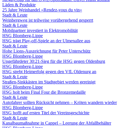
Läden & Produkte
25 Jahre Weinhandel »Rendez-vous du vin«
Stadt & Leute
Weinbergweg ist teilweise vorübergehend gesperrt
Stadt & Leute
Mobilpartner investiert in Elektromobilität
HSG Blomberg-Lippe
HSG trägt Play-off-Spiele an der Ulmenallee aus
Stadt & Leute
Hohe Lions-Auszeichnung für Peter Unterschütz
HSG Blomberg-Lippe
Ungefährdeter 30:21-Sieg für die HSG gegen Oldenburg
HSG Blomberg-Lippe
HSG strebt Heimerfolg gegen den VfL Oldenurg an
Stadt & Leute
Straßen-Sinkkästen im Stadtgebiet werden gereinigt
HSG Blomberg-Lippe
HSG holt beim Final Four die Bronzemedaille
Stadt & Leute
Autofahrer sollten Rücksicht nehmen – Kröten wandern wieder
HSG Blomberg-Lippe
HSG hofft auf ersten Titel der Vereinsgeschichte
Stadt & Leute
Kanalbaumaßnahme in Cappel – Leerung der Abfallbehälter