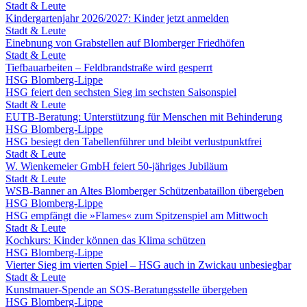
Stadt & Leute
Kindergartenjahr 2026/2027: Kinder jetzt anmelden
Stadt & Leute
Einebnung von Grabstellen auf Blomberger Friedhöfen
Stadt & Leute
Tiefbauarbeiten – Feldbrandstraße wird gesperrt
HSG Blomberg-Lippe
HSG feiert den sechsten Sieg im sechsten Saisonspiel
Stadt & Leute
EUTB-Beratung: Unterstützung für Menschen mit Behinderung
HSG Blomberg-Lippe
HSG besiegt den Tabellenführer und bleibt verlustpunktfrei
Stadt & Leute
W. Wienkemeier GmbH feiert 50-jähriges Jubiläum
Stadt & Leute
WSB-Banner an Altes Blomberger Schützenbataillon übergeben
HSG Blomberg-Lippe
HSG empfängt die »Flames« zum Spitzenspiel am Mittwoch
Stadt & Leute
Kochkurs: Kinder können das Klima schützen
HSG Blomberg-Lippe
Vierter Sieg im vierten Spiel – HSG auch in Zwickau unbesiegbar
Stadt & Leute
Kunstmauer-Spende an SOS-Beratungsstelle übergeben
HSG Blomberg-Lippe