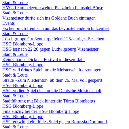
Stadt & Leute
HVG-Team belegte zweiten Platz beim Planspiel Börse
Stadt & Leute
Vizemeister durfte sich ins Goldene Buch eintragen
Events
Eschenbruch freut sich auf das bevorstehende Schützenfest
Stadt & Leute
Löschgruppe Großenmarpe feiert 125-jähriges Bestehen
HSG Blomberg-Lippe
HSG ist nach 22:26 gegen Ludwigsburg Vizemeister
Stadt & Leute
Kein Charles Dickens-Festival in diesem Jahr
HSG Blomberg-Lippe
HSG will drittes Spiel um die Meisterschaft erzwingen
Stadt & Leute
Straße »Zum Niederntor« ab dem 26. Mai voll gesperrt
HSG Blomberg-Lippe
HSG verliert Spiel eins um die Deutsche Meisterschaft
Stadt & Leute
Stadtführung mit Blick hinter die Türen Blombergs
HSG Blomberg-Lippe
Finaleinzug bei der HSG Blomberg-Lippe
HSG Blomberg-Lippe
HSG erzwingt ein drittes Spiel gegen Borussia Dortmund
Stadt & Leute