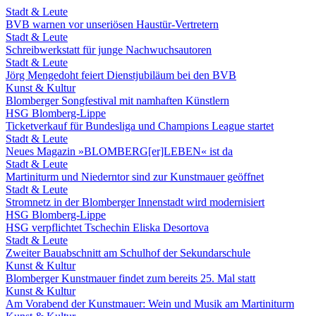
Stadt & Leute
BVB warnen vor unseriösen Haustür-Vertretern
Stadt & Leute
Schreibwerkstatt für junge Nachwuchsautoren
Stadt & Leute
Jörg Mengedoht feiert Dienstjubiläum bei den BVB
Kunst & Kultur
Blomberger Songfestival mit namhaften Künstlern
HSG Blomberg-Lippe
Ticketverkauf für Bundesliga und Champions League startet
Stadt & Leute
Neues Magazin »BLOMBERG[er]LEBEN« ist da
Stadt & Leute
Martiniturm und Niederntor sind zur Kunstmauer geöffnet
Stadt & Leute
Stromnetz in der Blomberger Innenstadt wird modernisiert
HSG Blomberg-Lippe
HSG verpflichtet Tschechin Eliska Desortova
Stadt & Leute
Zweiter Bauabschnitt am Schulhof der Sekundarschule
Kunst & Kultur
Blomberger Kunstmauer findet zum bereits 25. Mal statt
Kunst & Kultur
Am Vorabend der Kunstmauer: Wein und Musik am Martiniturm