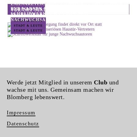
ZAHNÄRZTLICHE VERSORGUNG FINDET DIREKT
BVB WARNEN VOR UNSERIÖSEN HAUSTÜR-
NEUE POSTS
VOR ORT STATT
SCHREIBWERKSTATT FÜR JUNGE
VERTRETERN
NACHWUCHSAUTOREN
STADT & LEUTE
STADT & LEUTE
STADT & LEUTE
Werde jetzt Mitglied in unserem
Club
und
wachse mit uns. Gemeinsam machen wir
Blomberg lebenswert.
Impressum
Datenschutz