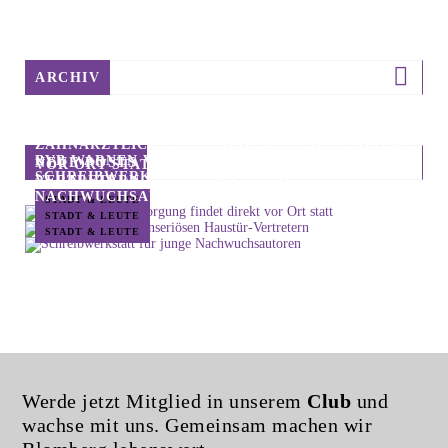
ARCHIV
ZAHNÄRZTLICHE VERSORGUNG FINDET DIREKT
BVB WARNEN VOR UNSERIÖSEN HAUSTÜR-
NEUE POSTS
VOR ORT STATT
SCHREIBWERKSTATT FÜR JUNGE
VERTRETERN
NACHWUCHSAUTOREN
STADT & LEUTE
STADT & LEUTE
STADT & LEUTE
Werde jetzt Mitglied in unserem
Club
und
wachse mit uns. Gemeinsam machen wir