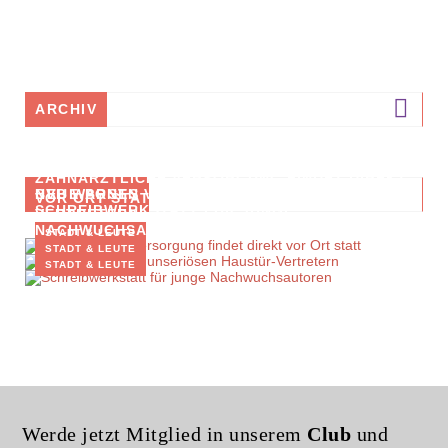
ARCHIV
ZAHNÄRZTLICHE VERSORGUNG FINDET DIREKT
BVB WARNEN VOR UNSERIÖSEN HAUSTÜR-
NEUE POSTS
VOR ORT STATT
SCHREIBWERKSTATT FÜR JUNGE
VERTRETERN
NACHWUCHSAUTOREN
STADT & LEUTE
STADT & LEUTE
STADT & LEUTE
Werde jetzt Mitglied in unserem
Club
und