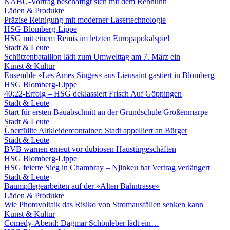
NABU-Vortrag beschäftigt sich mit dem Rebhuhn
Läden & Produkte
Präzise Reinigung mit moderner Lasertechnologie
HSG Blomberg-Lippe
HSG mit einem Remis im letzten Europapokalspiel
Stadt & Leute
Schützenbataillon lädt zum Umwelttag am 7. März ein
Kunst & Kultur
Ensemble »Les Ames Singes« aus Lieusaint gastiert in Blomberg
HSG Blomberg-Lippe
40:22-Erfolg – HSG deklassiert Frisch Auf Göppingen
Stadt & Leute
Start für ersten Bauabschnitt an der Grundschule Großenmarpe
Stadt & Leute
Überfüllte Altkleidercontainer: Stadt appelliert an Bürger
Stadt & Leute
BVB warnen erneut vor dubiosen Haustürgeschäften
HSG Blomberg-Lippe
HSG feierte Sieg in Chambray – Njinkeu hat Vertrag verlängert
Stadt & Leute
Baumpflegearbeiten auf der »Alten Bahntrasse«
Läden & Produkte
Wie Photovoltaik das Risiko von Stromausfällen senken kann
Kunst & Kultur
Comedy-Abend: Dagmar Schönleber lädt ein…