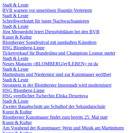
Stadt & Leute
BVB warnen vor unseriösen Haustür-Vertretern
Stadt & Leute
Schreibwerkstatt für junge Nachwuchsautoren
Stadt & Leute
Jörg Mengedoht feiert Dienstjubiläum bei den BVB
Kunst & Kultur
Blomberger Songfestival mit namhaften Künstlern
HSG Blomberg-Lippe
Ticketverkauf für Bundesliga und Champions League startet
Stadt & Leute
Neues Magazin »BLOMBERG[er]LEBEN« ist da
Stadt & Leute
Martiniturm und Niederntor sind zur Kunstmauer geöffnet
Stadt & Leute
Stromnetz in der Blomberger Innenstadt wird modernisiert
HSG Blomberg-Lippe
HSG verpflichtet Tschechin Eliska Desortova
Stadt & Leute
Zweiter Bauabschnitt am Schulhof der Sekundarschule
Kunst & Kultur
Blomberger Kunstmauer findet zum bereits 25. Mal statt
Kunst & Kultur
Am Vorabend der Kunstmauer: Wein und Musik am Martiniturm