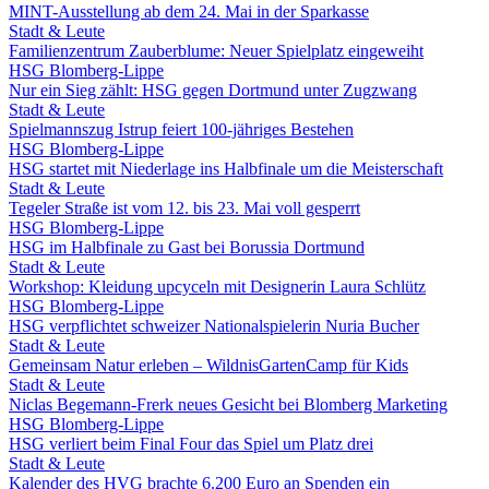
MINT-Ausstellung ab dem 24. Mai in der Sparkasse
Stadt & Leute
Familienzentrum Zauberblume: Neuer Spielplatz eingeweiht
HSG Blomberg-Lippe
Nur ein Sieg zählt: HSG gegen Dortmund unter Zugzwang
Stadt & Leute
Spielmannszug Istrup feiert 100-jähriges Bestehen
HSG Blomberg-Lippe
HSG startet mit Niederlage ins Halbfinale um die Meisterschaft
Stadt & Leute
Tegeler Straße ist vom 12. bis 23. Mai voll gesperrt
HSG Blomberg-Lippe
HSG im Halbfinale zu Gast bei Borussia Dortmund
Stadt & Leute
Workshop: Kleidung upcyceln mit Designerin Laura Schlütz
HSG Blomberg-Lippe
HSG verpflichtet schweizer Nationalspielerin Nuria Bucher
Stadt & Leute
Gemeinsam Natur erleben – WildnisGartenCamp für Kids
Stadt & Leute
Niclas Begemann-Frerk neues Gesicht bei Blomberg Marketing
HSG Blomberg-Lippe
HSG verliert beim Final Four das Spiel um Platz drei
Stadt & Leute
Kalender des HVG brachte 6.200 Euro an Spenden ein