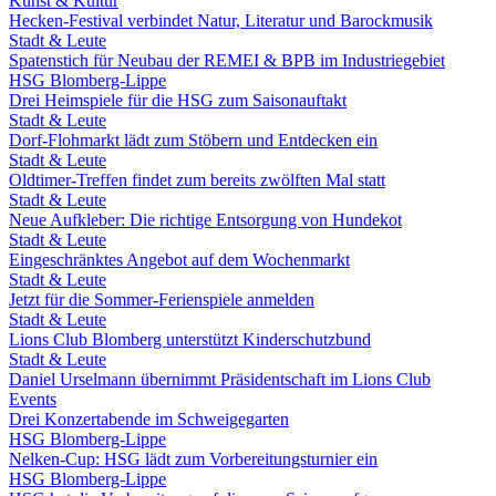
Kunst & Kultur
Hecken-Festival verbindet Natur, Literatur und Barockmusik
Stadt & Leute
Spatenstich für Neubau der REMEI & BPB im Industriegebiet
HSG Blomberg-Lippe
Drei Heimspiele für die HSG zum Saisonauftakt
Stadt & Leute
Dorf-Flohmarkt lädt zum Stöbern und Entdecken ein
Stadt & Leute
Oldtimer-Treffen findet zum bereits zwölften Mal statt
Stadt & Leute
Neue Aufkleber: Die richtige Entsorgung von Hundekot
Stadt & Leute
Eingeschränktes Angebot auf dem Wochenmarkt
Stadt & Leute
Jetzt für die Sommer-Ferienspiele anmelden
Stadt & Leute
Lions Club Blomberg unterstützt Kinderschutzbund
Stadt & Leute
Daniel Urselmann übernimmt Präsidentschaft im Lions Club
Events
Drei Konzertabende im Schweigegarten
HSG Blomberg-Lippe
Nelken-Cup: HSG lädt zum Vorbereitungsturnier ein
HSG Blomberg-Lippe