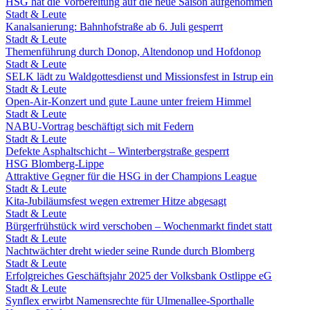
HSG hat die Vorbereitung auf die neue Saison aufgenommen
Stadt & Leute
Kanalsanierung: Bahnhofstraße ab 6. Juli gesperrt
Stadt & Leute
Themenführung durch Donop, Altendonop und Hofdonop
Stadt & Leute
SELK lädt zu Waldgottesdienst und Missionsfest in Istrup ein
Stadt & Leute
Open-Air-Konzert und gute Laune unter freiem Himmel
Stadt & Leute
NABU-Vortrag beschäftigt sich mit Federn
Stadt & Leute
Defekte Asphaltschicht – Winterbergstraße gesperrt
HSG Blomberg-Lippe
Attraktive Gegner für die HSG in der Champions League
Stadt & Leute
Kita-Jubiläumsfest wegen extremer Hitze abgesagt
Stadt & Leute
Bürgerfrühstück wird verschoben – Wochenmarkt findet statt
Stadt & Leute
Nachtwächter dreht wieder seine Runde durch Blomberg
Stadt & Leute
Erfolgreiches Geschäftsjahr 2025 der Volksbank Ostlippe eG
Stadt & Leute
Synflex erwirbt Namensrechte für Ulmenallee-Sporthalle