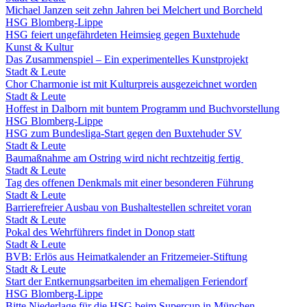
Michael Janzen seit zehn Jahren bei Melchert und Borcheld
HSG Blomberg-Lippe
HSG feiert ungefährdeten Heimsieg gegen Buxtehude
Kunst & Kultur
Das Zusammenspiel – Ein experimentelles Kunstprojekt
Stadt & Leute
Chor Charmonie ist mit Kulturpreis ausgezeichnet worden
Stadt & Leute
Hoffest in Dalborn mit buntem Programm und Buchvorstellung
HSG Blomberg-Lippe
HSG zum Bundesliga-Start gegen den Buxtehuder SV
Stadt & Leute
Baumaßnahme am Ostring wird nicht rechtzeitig fertig
Stadt & Leute
Tag des offenen Denkmals mit einer besonderen Führung
Stadt & Leute
Barrierefreier Ausbau von Bushaltestellen schreitet voran
Stadt & Leute
Pokal des Wehrführers findet in Donop statt
Stadt & Leute
BVB: Erlös aus Heimatkalender an Fritzemeier-Stiftung
Stadt & Leute
Start der Entkernungsarbeiten im ehemaligen Feriendorf
HSG Blomberg-Lippe
Bitte Niederlage für die HSG beim Supercup in München