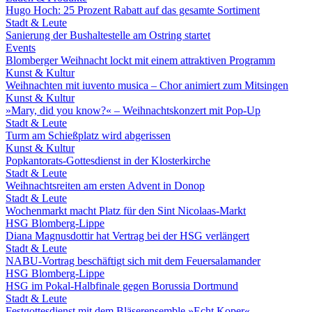
Hugo Hoch: 25 Prozent Rabatt auf das gesamte Sortiment
Stadt & Leute
Sanierung der Bushaltestelle am Ostring startet
Events
Blomberger Weihnacht lockt mit einem attraktiven Programm
Kunst & Kultur
Weihnachten mit iuvento musica – Chor animiert zum Mitsingen
Kunst & Kultur
»Mary, did you know?« – Weihnachtskonzert mit Pop-Up
Stadt & Leute
Turm am Schießplatz wird abgerissen
Kunst & Kultur
Popkantorats-Gottesdienst in der Klosterkirche
Stadt & Leute
Weihnachtsreiten am ersten Advent in Donop
Stadt & Leute
Wochenmarkt macht Platz für den Sint Nicolaas-Markt
HSG Blomberg-Lippe
Diana Magnusdottir hat Vertrag bei der HSG verlängert
Stadt & Leute
NABU-Vortrag beschäftigt sich mit dem Feuersalamander
HSG Blomberg-Lippe
HSG im Pokal-Halbfinale gegen Borussia Dortmund
Stadt & Leute
Festgottesdienst mit dem Bläserensemble »Echt Koper«