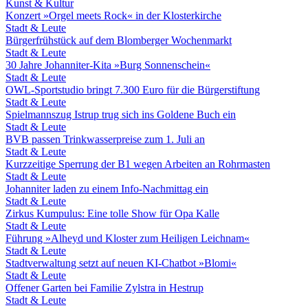
Kunst & Kultur
Konzert »Orgel meets Rock« in der Klosterkirche
Stadt & Leute
Bürgerfrühstück auf dem Blomberger Wochenmarkt
Stadt & Leute
30 Jahre Johanniter-Kita »Burg Sonnenschein«
Stadt & Leute
OWL-Sportstudio bringt 7.300 Euro für die Bürgerstiftung
Stadt & Leute
Spielmannszug Istrup trug sich ins Goldene Buch ein
Stadt & Leute
BVB passen Trinkwasserpreise zum 1. Juli an
Stadt & Leute
Kurzzeitige Sperrung der B1 wegen Arbeiten an Rohrmasten
Stadt & Leute
Johanniter laden zu einem Info-Nachmittag ein
Stadt & Leute
Zirkus Kumpulus: Eine tolle Show für Opa Kalle
Stadt & Leute
Führung »Alheyd und Kloster zum Heiligen Leichnam«
Stadt & Leute
Stadtverwaltung setzt auf neuen KI-Chatbot »Blomi«
Stadt & Leute
Offener Garten bei Familie Zylstra in Hestrup
Stadt & Leute