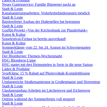
Läden & Produkte
Neuer Gartenservice: Familie Büngener packt an
Stadt & Leute
Kanalsanierungsarbeiten: Verkehrsbehinderungen möglich
Stadt & Leute
Barrierefreier Ausbau der Haltestellen hat begonnen
Stadt & Leute
Graffiti-Projekt »Von der Kirchenbank zur Plauderbank«
Kunst & Kultur
Songfestival-Freitag ist bereits ausverkauft
Kunst & Kultur
Sommerklänge vom 22. bis 24. August im Schweigegarten
Stadt & Leute
Der Blomberger Themen-Wochenmarkt
HSG Blomberg-Lippe
HSG startet mit drei Heimspielen in Serie in die neue Saison
Läden & Produkte
5vorKlima: 15 % Rabatt auf Photovoltaik-Komplettlösung
Stadt & Leute
Umfangreiche Straßensanierung in Großenmarpe und Herrentrup
Stadt & Leute
Glasfaserausbau-Arbeiten im Lärchenweg und Eichenweg
Stadt & Leute
Ostring während der Sommerferien voll gesperrt
Stadt & Leute