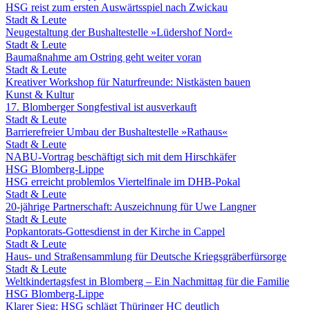
HSG reist zum ersten Auswärtsspiel nach Zwickau
Stadt & Leute
Neugestaltung der Bushaltestelle »Lüdershof Nord«
Stadt & Leute
Baumaßnahme am Ostring geht weiter voran
Stadt & Leute
Kreativer Workshop für Naturfreunde: Nistkästen bauen
Kunst & Kultur
17. Blomberger Songfestival ist ausverkauft
Stadt & Leute
Barrierefreier Umbau der Bushaltestelle »Rathaus«
Stadt & Leute
NABU-Vortrag beschäftigt sich mit dem Hirschkäfer
HSG Blomberg-Lippe
HSG erreicht problemlos Viertelfinale im DHB-Pokal
Stadt & Leute
20-jährige Partnerschaft: Auszeichnung für Uwe Langner
Stadt & Leute
Popkantorats-Gottesdienst in der Kirche in Cappel
Stadt & Leute
Haus- und Straßensammlung für Deutsche Kriegsgräberfürsorge
Stadt & Leute
Weltkindertagsfest in Blomberg – Ein Nachmittag für die Familie
HSG Blomberg-Lippe
Klarer Sieg: HSG schlägt Thüringer HC deutlich