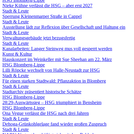
HSG Blomberg-Lippe
Nieke Kühne verlässt die HSG – aber erst 2027
Stadt & Leute
Sperrung Kleinenmarper Straße in Cappel
Stadt & Leute
Ausstellung lädt zur Reflexion über Gesellschaft und Haltung ein
Stadt & Leute
Verwaltungsgebäude jetzt bezugsfertig
Stadt & Leute
Kanalarbeiten: Langer Steinweg mus voll gesperrt werden
Kunst & Kultur
Hauskonzert im Weinkeller mit Sue Sheehan am 22. März
HSG Blomberg-Lippe
Lilli Röpcke wechselt von Halle-Neustadt zur HSG
Stadt & Leute
Für einen starken Stadtwald: Pflanzaktion in Blomberg
Stadt & Leute
Stadtarchiv präsentiert historische Schätze
HSG Blomberg-Lippe
28:29-Auswärtssieg – HSG triumphiert in Bensheim
HSG Blomberg-Lippe
Ona Vegue verlässt die HSG nach drei Jahren
Stadt & Leute
Dehoga-Grünkohlgelage fand wieder großen Zuspruch
Stadt & Leute