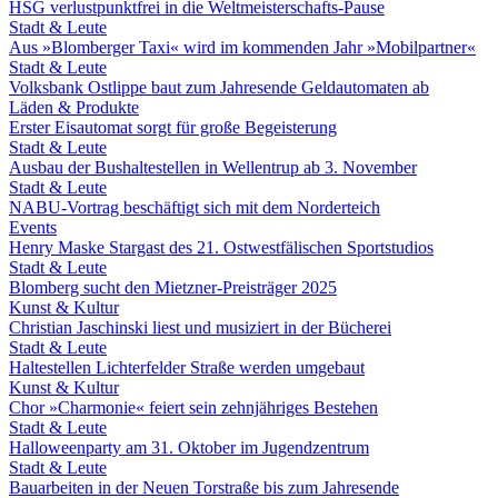
HSG verlustpunktfrei in die Weltmeisterschafts-Pause
Stadt & Leute
Aus »Blomberger Taxi« wird im kommenden Jahr »Mobilpartner«
Stadt & Leute
Volksbank Ostlippe baut zum Jahresende Geldautomaten ab
Läden & Produkte
Erster Eisautomat sorgt für große Begeisterung
Stadt & Leute
Ausbau der Bushaltestellen in Wellentrup ab 3. November
Stadt & Leute
NABU-Vortrag beschäftigt sich mit dem Norderteich
Events
Henry Maske Stargast des 21. Ostwestfälischen Sportstudios
Stadt & Leute
Blomberg sucht den Mietzner-Preisträger 2025
Kunst & Kultur
Christian Jaschinski liest und musiziert in der Bücherei
Stadt & Leute
Haltestellen Lichterfelder Straße werden umgebaut
Kunst & Kultur
Chor »Charmonie« feiert sein zehnjähriges Bestehen
Stadt & Leute
Halloweenparty am 31. Oktober im Jugendzentrum
Stadt & Leute
Bauarbeiten in der Neuen Torstraße bis zum Jahresende