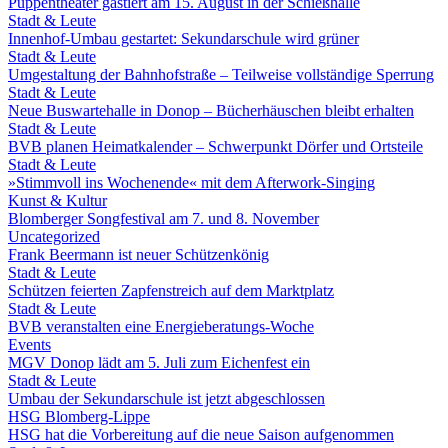
Puppentheater gastiert am 15. August in der Schießhalle
Stadt & Leute
Innenhof-Umbau gestartet: Sekundarschule wird grüner
Stadt & Leute
Umgestaltung der Bahnhofstraße – Teilweise vollständige Sperrung
Stadt & Leute
Neue Buswartehalle in Donop – Bücherhäuschen bleibt erhalten
Stadt & Leute
BVB planen Heimatkalender – Schwerpunkt Dörfer und Ortsteile
Stadt & Leute
»Stimmvoll ins Wochenende« mit dem Afterwork-Singing
Kunst & Kultur
Blomberger Songfestival am 7. und 8. November
Uncategorized
Frank Beermann ist neuer Schützenkönig
Stadt & Leute
Schützen feierten Zapfenstreich auf dem Marktplatz
Stadt & Leute
BVB veranstalten eine Energieberatungs-Woche
Events
MGV Donop lädt am 5. Juli zum Eichenfest ein
Stadt & Leute
Umbau der Sekundarschule ist jetzt abgeschlossen
HSG Blomberg-Lippe
HSG hat die Vorbereitung auf die neue Saison aufgenommen