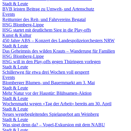
Stadt & Leute
BVB leisten Beitrag zu Umwelt- und Artenschutz
Events
Reitturnier des Reit- und Fahrvereins Begatal
HSG Blomberg-Lippe
HSG startet mit deutlichem Sieg in die Play-offs
Kunst & Kultur
450 Jahre ABS – Konzert des Landespolizeiorchesters NRW
Stadt & Leute
Das Geheimnis des wilden Krauts – Wanderung für Familien
HSG Blomberg-Lippe
HSG will in den Play-offs gegen Thüringen vorlegen
Stadt & Leute
Schillerweg für etwa drei Wochen voll gesperrt
Events
Blomberger Blumen- und Bauernmarkt am 3. Mai
Stadt & Leute
Mehr Natur vor der Haustür: Blühsamen-Aktion
Stadt & Leute
Wochenmarkt wegen »Tag der Arbeit« bereits am 30. April
Stadt & Leute
Neues wegebegleitendes Spielangebot am Weinberg
Stadt & Leute
Was singt denn da? – Vogel-Exkursion mit dem NABU
Stadt & Leute