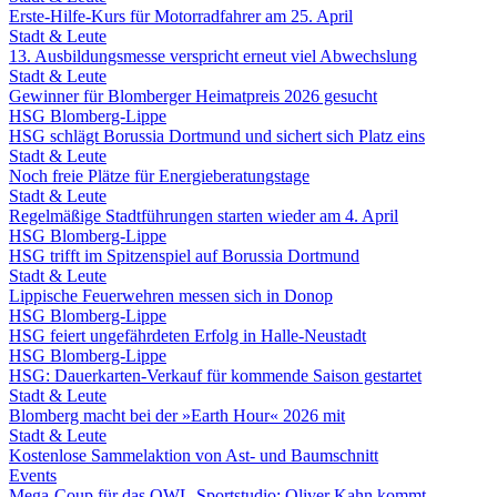
Erste-Hilfe-Kurs für Motorradfahrer am 25. April
Stadt & Leute
13. Ausbildungsmesse verspricht erneut viel Abwechslung
Stadt & Leute
Gewinner für Blomberger Heimatpreis 2026 gesucht
HSG Blomberg-Lippe
HSG schlägt Borussia Dortmund und sichert sich Platz eins
Stadt & Leute
Noch freie Plätze für Energieberatungstage
Stadt & Leute
Regelmäßige Stadtführungen starten wieder am 4. April
HSG Blomberg-Lippe
HSG trifft im Spitzenspiel auf Borussia Dortmund
Stadt & Leute
Lippische Feuerwehren messen sich in Donop
HSG Blomberg-Lippe
HSG feiert ungefährdeten Erfolg in Halle-Neustadt
HSG Blomberg-Lippe
HSG: Dauerkarten-Verkauf für kommende Saison gestartet
Stadt & Leute
Blomberg macht bei der »Earth Hour« 2026 mit
Stadt & Leute
Kostenlose Sammelaktion von Ast- und Baumschnitt
Events
Mega-Coup für das OWL-Sportstudio: Oliver Kahn kommt