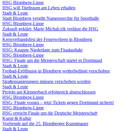
HSG Blomberg-Lippe
HSG will Titeltraum am Leben erhalten
Stadt & Leute
Stadt Blomberg vergibt Namensrechte für Sporthalle
HSG Blomberg-Lippe
Zukunft geklärt: Marie Michalczik verlässt die HSG
Stadt & Leute
Kreisverbandsfest der Feuerwehren in Blomberg
HSG Blomberg-Lippe
HSG: Knappe Niederlage zum Finalauftakt
HSG Blomberg-Lippe
HSG: Finale um die Meisterschaft startet in Dortmund
Stadt & Leute
Freibad-Eröffnung in Blomberg wetterbedingt verschoben
Stadt & Leute
Straßensanierungen müssen verschoben werden
Stadt & Leute
Projekt am Klepperbach erfolgreich abgeschlossen
HSG Blomberg-Lippe
HSG: Finale voraus – jetzt Tickets gegen Dortmund sichern!
HSG Blomberg-Lippe
HSG erreicht Finale um die Deutsche Meisterschaft
Kunst & Kultur
Vorfreude auf die 25. Blomberger Kunstmauer
Stadt & Leute