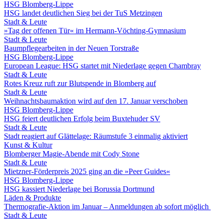
HSG Blomberg-Lippe
HSG landet deutlichen Sieg bei der TuS Metzingen
Stadt & Leute
»Tag der offenen Tür« im Hermann-Vöchting-Gymnasium
Stadt & Leute
Baumpflegearbeiten in der Neuen Torstraße
HSG Blomberg-Lippe
European League: HSG startet mit Niederlage gegen Chambray
Stadt & Leute
Rotes Kreuz ruft zur Blutspende in Blomberg auf
Stadt & Leute
Weihnachtsbaumaktion wird auf den 17. Januar verschoben
HSG Blomberg-Lippe
HSG feiert deutlichen Erfolg beim Buxtehuder SV
Stadt & Leute
Stadt reagiert auf Glättelage: Räumstufe 3 einmalig aktiviert
Kunst & Kultur
Blomberger Magie-Abende mit Cody Stone
Stadt & Leute
Mietzner-Förderpreis 2025 ging an die »Peer Guides«
HSG Blomberg-Lippe
HSG kassiert Niederlage bei Borussia Dortmund
Läden & Produkte
Thermografie-Aktion im Januar – Anmeldungen ab sofort möglich
Stadt & Leute