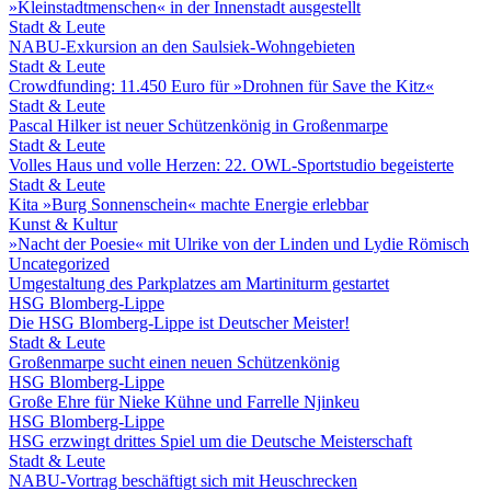
»Kleinstadtmenschen« in der Innenstadt ausgestellt
Stadt & Leute
NABU-Exkursion an den Saulsiek-Wohngebieten
Stadt & Leute
Crowdfunding: 11.450 Euro für »Drohnen für Save the Kitz«
Stadt & Leute
Pascal Hilker ist neuer Schützenkönig in Großenmarpe
Stadt & Leute
Volles Haus und volle Herzen: 22. OWL-Sportstudio begeisterte
Stadt & Leute
Kita »Burg Sonnenschein« machte Energie erlebbar
Kunst & Kultur
»Nacht der Poesie« mit Ulrike von der Linden und Lydie Römisch
Uncategorized
Umgestaltung des Parkplatzes am Martiniturm gestartet
HSG Blomberg-Lippe
Die HSG Blomberg-Lippe ist Deutscher Meister!
Stadt & Leute
Großenmarpe sucht einen neuen Schützenkönig
HSG Blomberg-Lippe
Große Ehre für Nieke Kühne und Farrelle Njinkeu
HSG Blomberg-Lippe
HSG erzwingt drittes Spiel um die Deutsche Meisterschaft
Stadt & Leute
NABU-Vortrag beschäftigt sich mit Heuschrecken