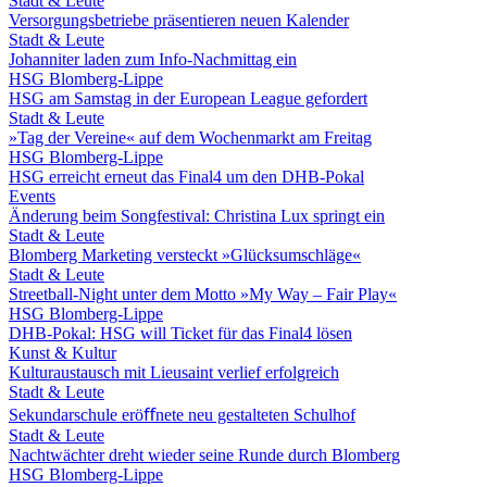
Stadt & Leute
Versorgungsbetriebe präsentieren neuen Kalender
Stadt & Leute
Johanniter laden zum Info-Nachmittag ein
HSG Blomberg-Lippe
HSG am Samstag in der European League gefordert
Stadt & Leute
»Tag der Vereine« auf dem Wochenmarkt am Freitag
HSG Blomberg-Lippe
HSG erreicht erneut das Final4 um den DHB-Pokal
Events
Änderung beim Songfestival: Christina Lux springt ein
Stadt & Leute
Blomberg Marketing versteckt »Glücksumschläge«
Stadt & Leute
Streetball-Night unter dem Motto »My Way – Fair Play«
HSG Blomberg-Lippe
DHB-Pokal: HSG will Ticket für das Final4 lösen
Kunst & Kultur
Kulturaustausch mit Lieusaint verlief erfolgreich
Stadt & Leute
Sekundarschule eröﬀnete neu gestalteten Schulhof
Stadt & Leute
Nachtwächter dreht wieder seine Runde durch Blomberg
HSG Blomberg-Lippe