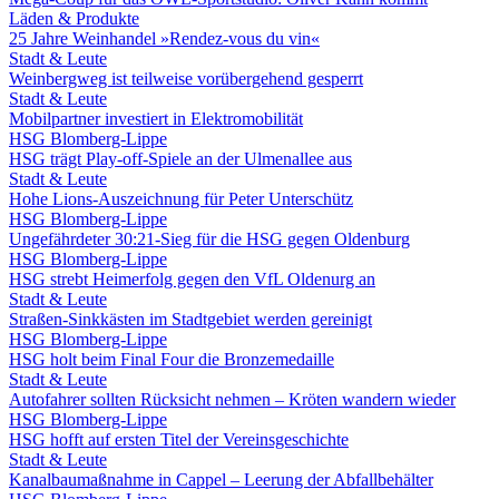
Läden & Produkte
25 Jahre Weinhandel »Rendez-vous du vin«
Stadt & Leute
Weinbergweg ist teilweise vorübergehend gesperrt
Stadt & Leute
Mobilpartner investiert in Elektromobilität
HSG Blomberg-Lippe
HSG trägt Play-off-Spiele an der Ulmenallee aus
Stadt & Leute
Hohe Lions-Auszeichnung für Peter Unterschütz
HSG Blomberg-Lippe
Ungefährdeter 30:21-Sieg für die HSG gegen Oldenburg
HSG Blomberg-Lippe
HSG strebt Heimerfolg gegen den VfL Oldenurg an
Stadt & Leute
Straßen-Sinkkästen im Stadtgebiet werden gereinigt
HSG Blomberg-Lippe
HSG holt beim Final Four die Bronzemedaille
Stadt & Leute
Autofahrer sollten Rücksicht nehmen – Kröten wandern wieder
HSG Blomberg-Lippe
HSG hofft auf ersten Titel der Vereinsgeschichte
Stadt & Leute
Kanalbaumaßnahme in Cappel – Leerung der Abfallbehälter