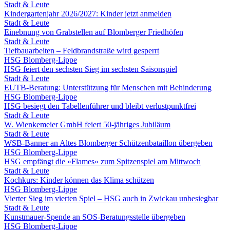
Stadt & Leute
Kindergartenjahr 2026/2027: Kinder jetzt anmelden
Stadt & Leute
Einebnung von Grabstellen auf Blomberger Friedhöfen
Stadt & Leute
Tiefbauarbeiten – Feldbrandstraße wird gesperrt
HSG Blomberg-Lippe
HSG feiert den sechsten Sieg im sechsten Saisonspiel
Stadt & Leute
EUTB-Beratung: Unterstützung für Menschen mit Behinderung
HSG Blomberg-Lippe
HSG besiegt den Tabellenführer und bleibt verlustpunktfrei
Stadt & Leute
W. Wienkemeier GmbH feiert 50-jähriges Jubiläum
Stadt & Leute
WSB-Banner an Altes Blomberger Schützenbataillon übergeben
HSG Blomberg-Lippe
HSG empfängt die »Flames« zum Spitzenspiel am Mittwoch
Stadt & Leute
Kochkurs: Kinder können das Klima schützen
HSG Blomberg-Lippe
Vierter Sieg im vierten Spiel – HSG auch in Zwickau unbesiegbar
Stadt & Leute
Kunstmauer-Spende an SOS-Beratungsstelle übergeben
HSG Blomberg-Lippe