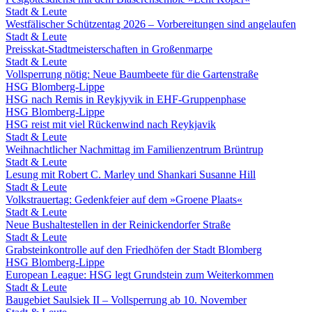
Stadt & Leute
Westfälischer Schützentag 2026 – Vorbereitungen sind angelaufen
Stadt & Leute
Preisskat-Stadtmeisterschaften in Großenmarpe
Stadt & Leute
Vollsperrung nötig: Neue Baumbeete für die Gartenstraße
HSG Blomberg-Lippe
HSG nach Remis in Reykjyvik in EHF-Gruppenphase
HSG Blomberg-Lippe
HSG reist mit viel Rückenwind nach Reykjavik
Stadt & Leute
Weihnachtlicher Nachmittag im Familienzentrum Brüntrup
Stadt & Leute
Lesung mit Robert C. Marley und Shankari Susanne Hill
Stadt & Leute
Volkstrauertag: Gedenkfeier auf dem »Groene Plaats«
Stadt & Leute
Neue Bushaltestellen in der Reinickendorfer Straße
Stadt & Leute
Grabsteinkontrolle auf den Friedhöfen der Stadt Blomberg
HSG Blomberg-Lippe
European League: HSG legt Grundstein zum Weiterkommen
Stadt & Leute
Baugebiet Saulsiek II – Vollsperrung ab 10. November