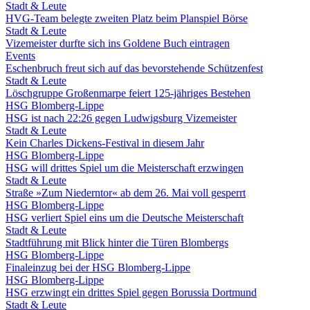
Stadt & Leute
HVG-Team belegte zweiten Platz beim Planspiel Börse
Stadt & Leute
Vizemeister durfte sich ins Goldene Buch eintragen
Events
Eschenbruch freut sich auf das bevorstehende Schützenfest
Stadt & Leute
Löschgruppe Großenmarpe feiert 125-jähriges Bestehen
HSG Blomberg-Lippe
HSG ist nach 22:26 gegen Ludwigsburg Vizemeister
Stadt & Leute
Kein Charles Dickens-Festival in diesem Jahr
HSG Blomberg-Lippe
HSG will drittes Spiel um die Meisterschaft erzwingen
Stadt & Leute
Straße »Zum Niederntor« ab dem 26. Mai voll gesperrt
HSG Blomberg-Lippe
HSG verliert Spiel eins um die Deutsche Meisterschaft
Stadt & Leute
Stadtführung mit Blick hinter die Türen Blombergs
HSG Blomberg-Lippe
Finaleinzug bei der HSG Blomberg-Lippe
HSG Blomberg-Lippe
HSG erzwingt ein drittes Spiel gegen Borussia Dortmund
Stadt & Leute