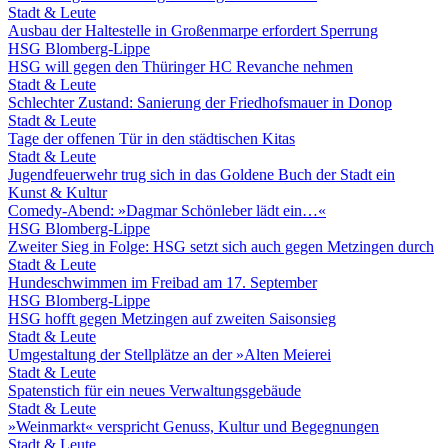
Stadt & Leute
Ausbau der Haltestelle in Großenmarpe erfordert Sperrung
HSG Blomberg-Lippe
HSG will gegen den Thüringer HC Revanche nehmen
Stadt & Leute
Schlechter Zustand: Sanierung der Friedhofsmauer in Donop
Stadt & Leute
Tage der offenen Tür in den städtischen Kitas
Stadt & Leute
Jugendfeuerwehr trug sich in das Goldene Buch der Stadt ein
Kunst & Kultur
Comedy-Abend: »Dagmar Schönleber lädt ein…«
HSG Blomberg-Lippe
Zweiter Sieg in Folge: HSG setzt sich auch gegen Metzingen durch
Stadt & Leute
Hundeschwimmen im Freibad am 17. September
HSG Blomberg-Lippe
HSG hofft gegen Metzingen auf zweiten Saisonsieg
Stadt & Leute
Umgestaltung der Stellplätze an der »Alten Meierei
Stadt & Leute
Spatenstich für ein neues Verwaltungsgebäude
Stadt & Leute
»Weinmarkt« verspricht Genuss, Kultur und Begegnungen
Stadt & Leute