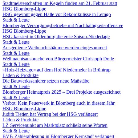
Stadtmeisterschaften im Kegeln finden am 21. Februar statt
HSG Blomberg-Lippe
HSG gewinnt gegen Halle vor Rekordkulisse in Lemgo
Stadt & Leute
Blomberger Versorgungsbetriebe mit Nachhaltigkeitsoffensive
HSG Blomberg-Lippe
HSG kassiert in Oldenburg die erste Saison-Niederlage
Stadt & Leute
Ausgediente Weihnachtsbäume werden eingesammelt
Stadt & Leute
Weihnachtsansprache von Bürgermeister Christoph Dolle
Stadt & Leute
»Holz-Heiztage« auf dem Hof Niedermeier in Brüntrup
Läden & Produkte
Die Bauwerkssanierer setzen neue Maßstäbe
Stadt & Leute
Blomberger Heimatpreis 2025 – Drei Projekte ausgezeichnet
Stadt & Leute
Verbot: Kein Feuerwerk in Blomberg auch in diesem Jahr
HSG Blomberg-Lippe
Judith Tietjen hat Vertrag bei der HSG verlängert
Läden & Produkte
LZ-Servicepunkt am Marktplatz schließt seine Pforten
Stadt & Leute
BVB-Zählerablesung in Blomberger Kernstadt verlängert