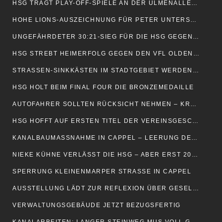
HSG TRÄGT PLAY-OFF-SPIELE AN DER ULMENALLEE AUS
HOHE LIONS-AUSZEICHNUNG FÜR PETER UNTERSCHÜTZ
UNGEFÄHRDETER 30:21-SIEG FÜR DIE HSG GEGEN OLDENBURG
HSG STREBT HEIMERFOLG GEGEN DEN VFL OLDENURG AN
STRASSEN-SINKKÄSTEN IM STADTGEBIET WERDEN GEREINIGT
HSG HOLT BEIM FINAL FOUR DIE BRONZEMEDAILLE
AUTOFAHRER SOLLTEN RÜCKSICHT NEHMEN – KRÖTEN WANDERN WIEDER
HSG HOFFT AUF ERSTEN TITEL DER VEREINSGESCHICHTE
KANALBAUMASSNAHME IN CAPPEL – LEERUNG DER ABFALLBEHÄLTER
NIEKE KÜHNE VERLÄSST DIE HSG – ABER ERST 2027
SPERRUNG KLEINENMARPER STRASSE IN CAPPEL
AUSSTELLUNG LÄDT ZUR REFLEXION ÜBER GESELLSCHAFT UND HALTUNG EIN
VERWALTUNGSGEBÄUDE JETZT BEZUGSFERTIG