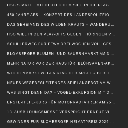
HSG STARTET MIT DEUTLICHEM SIEG IN DIE PLAY-OFFS
450 JAHRE ABS – KONZERT DES LANDESPOLIZEIORCHESTERS NRW
DAS GEHEIMNIS DES WILDEN KRAUTS – WANDERUNG FÜR FAMILIEN
HSG WILL IN DEN PLAY-OFFS GEGEN THÜRINGEN VORLEGEN
SCHILLERWEG FÜR ETWA DREI WOCHEN VOLL GESPERRT
BLOMBERGER BLUMEN- UND BAUERNMARKT AM 3. MAI
MEHR NATUR VOR DER HAUSTÜR: BLÜHSAMEN-AKTION
WOCHENMARKT WEGEN »TAG DER ARBEIT« BEREITS AM 30. APRIL
NEUES WEGEBEGLEITENDES SPIELANGEBOT AM WEINBERG
WAS SINGT DENN DA? – VOGEL-EXKURSION MIT DEM NABU
ERSTE-HILFE-KURS FÜR MOTORRADFAHRER AM 25. APRIL
13. AUSBILDUNGSMESSE VERSPRICHT ERNEUT VIEL ABWECHSLUNG
GEWINNER FÜR BLOMBERGER HEIMATPREIS 2026 GESUCHT