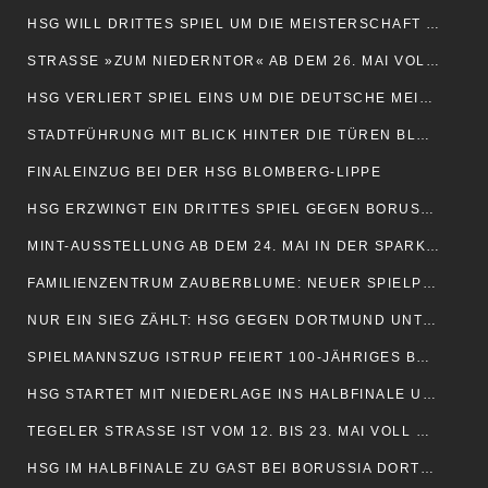
HSG WILL DRITTES SPIEL UM DIE MEISTERSCHAFT ERZWINGEN
STRASSE »ZUM NIEDERNTOR« AB DEM 26. MAI VOLL GESPERRT
HSG VERLIERT SPIEL EINS UM DIE DEUTSCHE MEISTERSCHAFT
STADTFÜHRUNG MIT BLICK HINTER DIE TÜREN BLOMBERGS
FINALEINZUG BEI DER HSG BLOMBERG-LIPPE
HSG ERZWINGT EIN DRITTES SPIEL GEGEN BORUSSIA DORTMUND
MINT-AUSSTELLUNG AB DEM 24. MAI IN DER SPARKASSE
FAMILIENZENTRUM ZAUBERBLUME: NEUER SPIELPLATZ EINGEWEIHT
NUR EIN SIEG ZÄHLT: HSG GEGEN DORTMUND UNTER ZUGZWANG
SPIELMANNSZUG ISTRUP FEIERT 100-JÄHRIGES BESTEHEN
HSG STARTET MIT NIEDERLAGE INS HALBFINALE UM DIE MEISTERSCHAFT
TEGELER STRASSE IST VOM 12. BIS 23. MAI VOLL GESPERRT
HSG IM HALBFINALE ZU GAST BEI BORUSSIA DORTMUND