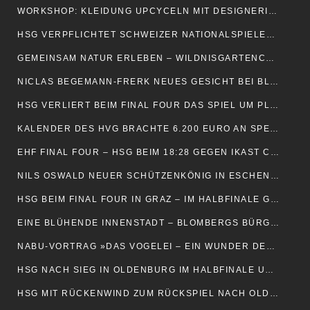
WORKSHOP: KLEIDUNG UPCYCELN MIT DESIGNERIN LAURA SCHLÜTZ
HSG VERPFLICHTET SCHWEIZER NATIONALSPIELERIN NURIA BUCHER
GEMEINSAM NATUR ERLEBEN – WILDNISGARTENCAMP FÜR KIDS
NICLAS BEGEMANN-FRERK NEUES GESICHT BEI BLOMBERG MARKETING
HSG VERLIERT BEIM FINAL FOUR DAS SPIEL UM PLATZ DREI
KALENDER DES HVG BRACHTE 6.200 EURO AN SPENDEN EIN
EHF FINAL FOUR – HSG BEIM 18:28 GEGEN IKAST CHANCENLOS
NILS OSWALD NEUER SCHÜTZENKÖNIG IN ESCHENBRUCH
HSG BEIM FINAL FOUR IN GRAZ – IM HALBFINALE GEGEN IKAST
EINE BLÜHENDE INNENSTADT – BLOMBERGS BÜRGER SIND GEFRAGT
NABU-VORTRAG »DAS VOGELEI – EIN WUNDER DER NATUR«
HSG NACH SIEG IN OLDENBURG IM HALBFINALE UM DIE MEISTERSCHAFT
HSG MIT RÜCKENWIND ZUM RÜCKSPIEL NACH OLDENBURG