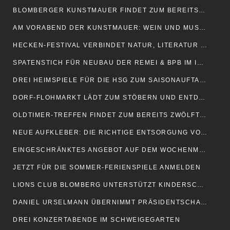
BLOMBERGER KUNSTMAUER FINDET ZUM BEREITS 25. MAL STATT
AM VORABEND DER KUNSTMAUER: WEIN UND MUSIK AM MARTINITURM
HECKEN-FESTIVAL VERBINDET NATUR, LITERATUR UND BAROCKMUSIK
SPATENSTICH FÜR NEUBAU DER REMEI & BPB IM INDUSTRIEGEBIET
DREI HEIMSPIELE FÜR DIE HSG ZUM SAISONAUFTAKT
DORF-FLOHMARKT LÄDT ZUM STÖBERN UND ENTDECKEN EIN
OLDTIMER-TREFFEN FINDET ZUM BEREITS ZWÖLFTEN MAL STATT
NEUE AUFKLEBER: DIE RICHTIGE ENTSORGUNG VON HUNDEKOT
EINGESCHRÄNKTES ANGEBOT AUF DEM WOCHENMARKT
JETZT FÜR DIE SOMMER-FERIENSPIELE ANMELDEN
LIONS CLUB BLOMBERG UNTERSTÜTZT KINDERSCHUTZBUND
DANIEL URSELMANN ÜBERNIMMT PRÄSIDENTSCHAFT IM LIONS CLUB
DREI KONZERTABENDE IM SCHWEIGEGARTEN