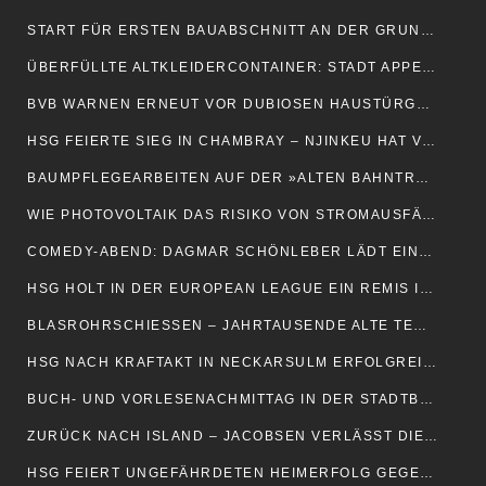
START FÜR ERSTEN BAUABSCHNITT AN DER GRUNDSCHULE GROSSENMARPE
ÜBERFÜLLTE ALTKLEIDERCONTAINER: STADT APPELLIERT AN BÜRGER
BVB WARNEN ERNEUT VOR DUBIOSEN HAUSTÜRGESCHÄFTEN
HSG FEIERTE SIEG IN CHAMBRAY – NJINKEU HAT VERTRAG VERLÄNGERT
BAUMPFLEGEARBEITEN AUF DER »ALTEN BAHNTRASSE«
WIE PHOTOVOLTAIK DAS RISIKO VON STROMAUSFÄLLEN SENKEN KANN
COMEDY-ABEND: DAGMAR SCHÖNLEBER LÄDT EIN…
HSG HOLT IN DER EUROPEAN LEAGUE EIN REMIS IN DÄNEMARK
BLASROHRSCHIESSEN – JAHRTAUSENDE ALTE TECHNIK WIRD ZUM TREND
HSG NACH KRAFTAKT IN NECKARSULM ERFOLGREICH
BUCH- UND VORLESENACHMITTAG IN DER STADTBÜCHEREI
ZURÜCK NACH ISLAND – JACOBSEN VERLÄSST DIE HSG
HSG FEIERT UNGEFÄHRDETEN HEIMERFOLG GEGEN ZWICKAU