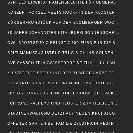
SYNFLEX ERWIRBT NAMENSRECHTE FÜR ULMENALLEE-SPORTHALLE
KONZERT »ORGEL MEETS ROCK« IN DER KLOSTERKIRCHE
BÜRGERFRÜHSTÜCK AUF DEM BLOMBERGER WOCHENMARKT
30 JAHRE JOHANNITER-KITA »BURG SONNENSCHEIN«
OWL-SPORTSTUDIO BRINGT 7.300 EURO FÜR DIE BÜRGERSTIFTUNG
SPIELMANNSZUG ISTRUP TRUG SICH INS GOLDENE BUCH EIN
BVB PASSEN TRINKWASSERPREISE ZUM 1. JULI AN
KURZZEITIGE SPERRUNG DER B1 WEGEN ARBEITEN AN ROHRMASTEN
JOHANNITER LADEN ZU EINEM INFO-NACHMITTAG EIN
ZIRKUS KUMPULUS: EINE TOLLE SHOW FÜR OPA KALLE
FÜHRUNG »ALHEYD UND KLOSTER ZUM HEILIGEN LEICHNAM«
STADTVERWALTUNG SETZT AUF NEUEN KI-CHATBOT »BLOMI«
OFFENER GARTEN BEI FAMILIE ZYLSTRA IN HESTRUP