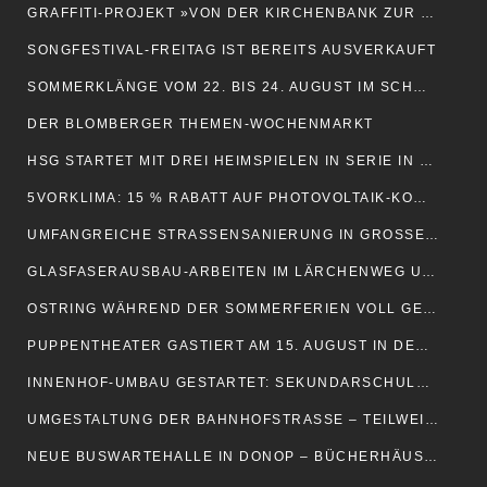
GRAFFITI-PROJEKT »VON DER KIRCHENBANK ZUR PLAUDERBANK«
SONGFESTIVAL-FREITAG IST BEREITS AUSVERKAUFT
SOMMERKLÄNGE VOM 22. BIS 24. AUGUST IM SCHWEIGEGARTEN
DER BLOMBERGER THEMEN-WOCHENMARKT
HSG STARTET MIT DREI HEIMSPIELEN IN SERIE IN DIE NEUE SAISON
5VORKLIMA: 15 % RABATT AUF PHOTOVOLTAIK-KOMPLETTLÖSUNG
UMFANGREICHE STRASSENSANIERUNG IN GROSSENMARPE UND HERRENTRUP
GLASFASERAUSBAU-ARBEITEN IM LÄRCHENWEG UND EICHENWEG
OSTRING WÄHREND DER SOMMERFERIEN VOLL GESPERRT
PUPPENTHEATER GASTIERT AM 15. AUGUST IN DER SCHIESSHALLE
INNENHOF-UMBAU GESTARTET: SEKUNDARSCHULE WIRD GRÜNER
UMGESTALTUNG DER BAHNHOFSTRASSE – TEILWEISE VOLLSTÄNDIGE SPERRUNG
NEUE BUSWARTEHALLE IN DONOP – BÜCHERHÄUSCHEN BLEIBT ERHALTEN