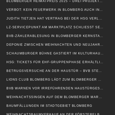
BLOMBERGER HEIMATPREIS 2025 – DREI PROJEKTE AUSGEZEICHNET
VERBOT: KEIN FEUERWERK IN BLOMBERG AUCH IN DIESEM JAHR
JUDITH TIETJEN HAT VERTRAG BEI DER HSG VERLÄNGERT
LZ-SERVICEPUNKT AM MARKTPLATZ SCHLIESST SEINE PFORTEN
BVB-ZÄHLERABLESUNG IN BLOMBERGER KERNSTADT VERLÄNGERT
DEPONIE ZWISCHEN WEIHNACHTEN UND NEUJAHR GESCHLOSSEN
SCHAUMBURGER BÜHNE GASTIERT IM KULTURHAUS »ALTE MEIEREI«
HSG: TICKETS FÜR EHF-GRUPPENPHASE ERHÄLTLICH
BETRUGSVERSUCHE AN DER HAUSTÜR – BVB STELLEN ABLESER VOR
LIONS CLUB BLOMBERG LÄDT ZUM BLOMBERGER BURGHOFFEST EIN
BVB WARNEN VOR IRREFÜHRENDEN HAUSTÜRGESCHÄFTEN
WEIHNACHTSSINGEN AUF DEM BLOMBERGER MARKTPLATZ
BAUMFÄLLUNGEN IM STADTGEBIET BLOMBERG
WEIHNACHTSBAUMVERKAUF AN DER FÖRSTEREI BLOMBERG