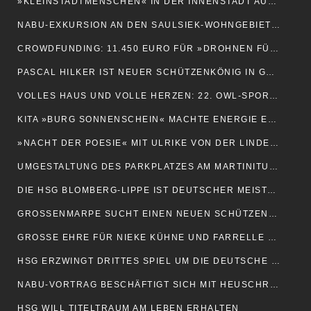
»KLEINSTADTMENSCHEN« IN DER INNENSTADT AUSGESTELLT
NABU-EXKURSION AN DEN SAULSIEK-WOHNGEBIETEN
CROWDFUNDING: 11.450 EURO FÜR »DROHNEN FÜR SAVE THE KITZ«
PASCAL HILKER IST NEUER SCHÜTZENKÖNIG IN GROSSENMARPE
VOLLES HAUS UND VOLLE HERZEN: 22. OWL-SPORTSTUDIO BEGEISTERTE
KITA »BURG SONNENSCHEIN« MACHTE ENERGIE ERLEBBAR
»NACHT DER POESIE« MIT ULRIKE VON DER LINDEN UND LYDIE RÖMISCH
UMGESTALTUNG DES PARKPLATZES AM MARTINITURM GESTARTET
DIE HSG BLOMBERG-LIPPE IST DEUTSCHER MEISTER!
GROSSENMARPE SUCHT EINEN NEUEN SCHÜTZENKÖNIG
GROSSE EHRE FÜR NIEKE KÜHNE UND FARRELLE NJINKEU
HSG ERZWINGT DRITTES SPIEL UM DIE DEUTSCHE MEISTERSCHAFT
NABU-VORTRAG BESCHÄFTIGT SICH MIT HEUSCHRECKEN
HSG WILL TITELTRAUM AM LEBEN ERHALTEN