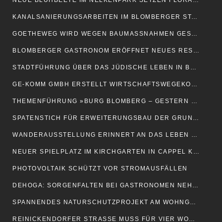
NEUE BLÜHBEETE IM NELKENPARK SETZEN FLORALE AKZENTE
KANALSANIERUNGSARBEITEN IM BLOMBERGER STADTGEBIET
GOETHEWEG WIRD WEGEN BAUMASSNAHMEN GESPERRT
BLOMBERGER GASTRONOM ERÖFFNET NEUES RESTAURANT IN DETMOLD
STADTFÜHRUNG ÜBER DAS JÜDISCHE LEBEN IN BLOMBERG
GE-KOMM GMBH ERSTELLT WIRTSCHAFTSWEGEKONZEPT
THEMENFÜHRUNG »BURG BLOMBERG – GESTERN UND HEUTE«
SPATENSTICH FÜR ERWEITERUNGSBAU DER GRUNDSCHULE AM WEINBERG
WANDERAUSSTELLUNG ERINNERT AN DAS LEBEN DER ANNE FRANK
NEUER SPIELPLATZ IM KIRCHGARTEN IN CAPPEL KOMMT GUT AN
PHOTOVOLTAIK SCHÜTZT VOR STROMAUSFÄLLEN
DEHOGA: SORGENFALTEN BEI GASTRONOMEN NEHMEN ZU
SPANNENDES NATURSCHUTZPROJEKT AM WOHNGEBIET SAULSIEK
REINICKENDORFER STRASSE MUSS FÜR VIER WOCHEN GESPERRT WERDEN