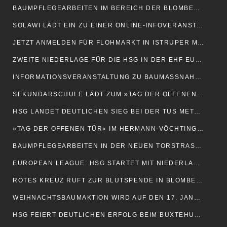
BAUMPFLEGEARBEITEN IM BEREICH DER BLOMBERGER INNENSTADT
SOLAWI LÄDT EIN ZU EINER ONLINE-INFOVERANSTALTUNG EIN
JETZT ANMELDEN FÜR FLOHMARKT IN ISTRUPER MEHRZWECKHALLE
ZWEITE NIEDERLAGE FÜR DIE HSG IN DER EHF EUROPEAN LEAGUE
INFORMATIONSVERANSTALTUNG ZU BAUMASSNAHMEN IN GROSSENMARPE
SEKUNDARSCHULE LÄDT ZUM »TAG DER OFFENEN TÜR« EIN
HSG LANDET DEUTLICHEN SIEG BEI DER TUS METZINGEN
»TAG DER OFFENEN TÜR« IM HERMANN-VÖCHTING-GYMNASIUM
BAUMPFLEGEARBEITEN IN DER NEUEN TORSTRASSE
EUROPEAN LEAGUE: HSG STARTET MIT NIEDERLAGE GEGEN CHAMBRAY
ROTES KREUZ RUFT ZUR BLUTSPENDE IN BLOMBERG AUF
WEIHNACHTSBAUMAKTION WIRD AUF DEN 17. JANUAR VERSCHOBEN
HSG FEIERT DEUTLICHEN ERFOLG BEIM BUXTEHUDER SV