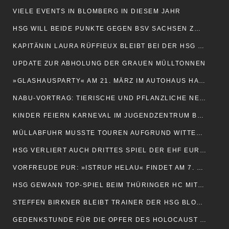
VIELE EVENTS IN BLOMBERG IN DIESEM JAHR
HSG WILL BEIDE PUNKTE GEGEN BSV SACHSEN ZWICKAU
KAPITÄNIN LAURA RÜFFIEUX BLEIBT BEI DER HSG WEITER AN BORD
UPDATE ZUR ABHOLUNG DER GRAUEN MÜLLTONNEN
»GLASHAUSPARTY« AM 21. MÄRZ IM AUTOHAUS HACHE
NABU-VORTRAG: TIERISCHE UND PFLANZLICHE NEUBÜRGER
KINDER FEIERN KARNEVAL IM JUGENDZENTRUM BLOMBERG
MÜLLABFUHR MUSSTE TOUREN AUFGRUND WITTERUNG ABBRECHEN
HSG VERLIERT AUCH DRITTES SPIEL DER EHF EUROPEAN LEAGUE
VORFREUDE PUR: »ISTRUP HELAU« FINDET AM 7. FEBRUAR STATT
HSG GEWANN TOP-SPIEL BEIM THÜRINGER HC MIT 26:23
STEFFEN BIRKNER BLEIBT TRAINER DER HSG BLOMBERG-LIPPE
GEDENKSTUNDE FÜR DIE OPFER DES HOLOCAUST AM 27. JANUAR