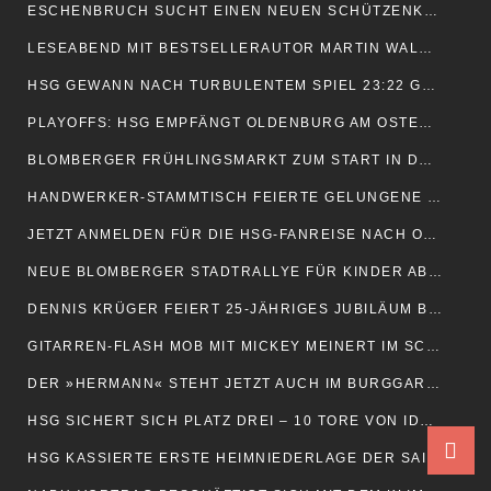
ESCHENBRUCH SUCHT EINEN NEUEN SCHÜTZENKÖNIG
LESEABEND MIT BESTSELLERAUTOR MARTIN WALKER IM KULTURHAUS
HSG GEWANN NACH TURBULENTEM SPIEL 23:22 GEGEN OLDENBURG
PLAYOFFS: HSG EMPFÄNGT OLDENBURG AM OSTERSAMSTAG
BLOMBERGER FRÜHLINGSMARKT ZUM START IN DEN MAI
HANDWERKER-STAMMTISCH FEIERTE GELUNGENE PREMIERE
JETZT ANMELDEN FÜR DIE HSG-FANREISE NACH OLDENBURG
NEUE BLOMBERGER STADTRALLYE FÜR KINDER AB SECHS JAHREN
DENNIS KRÜGER FEIERT 25-JÄHRIGES JUBILÄUM BEI DEN BVB
GITARREN-FLASH MOB MIT MICKEY MEINERT IM SCHWEIGEGARTEN
DER »HERMANN« STEHT JETZT AUCH IM BURGGARTEN
HSG SICHERT SICH PLATZ DREI – 10 TORE VON IDA HOBERG
HSG KASSIERTE ERSTE HEIMNIEDERLAGE DER SAISON