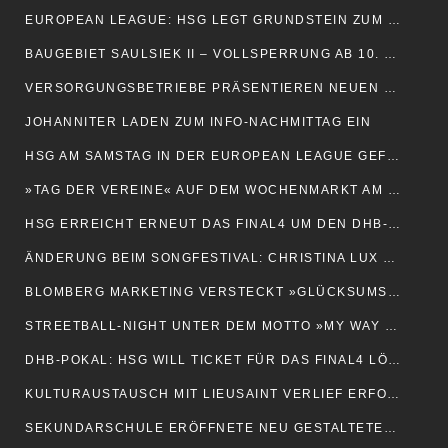
EUROPEAN LEAGUE: HSG LEGT GRUNDSTEIN ZUM WEITERKOMMEN
BAUGEBIET SAULSIEK II – VOLLSPERRUNG AB 10. NOVEMBER
VERSORGUNGSBETRIEBE PRÄSENTIEREN NEUEN KALENDER
JOHANNITER LADEN ZUM INFO-NACHMITTAG EIN
HSG AM SAMSTAG IN DER EUROPEAN LEAGUE GEFORDERT
»TAG DER VEREINE« AUF DEM WOCHENMARKT AM FREITAG
HSG ERREICHT ERNEUT DAS FINAL4 UM DEN DHB-POKAL
ÄNDERUNG BEIM SONGFESTIVAL: CHRISTINA LUX SPRINGT EIN
BLOMBERG MARKETING VERSTECKT »GLÜCKSUMSCHLÄGE«
STREETBALL-NIGHT UNTER DEM MOTTO »MY WAY – FAIR PLAY«
DHB-POKAL: HSG WILL TICKET FÜR DAS FINAL4 LÖSEN
KULTURAUSTAUSCH MIT LIEUSAINT VERLIEF ERFOLGREICH
SEKUNDARSCHULE ERÖFFNETE NEU GESTALTETEN SCHULHOF