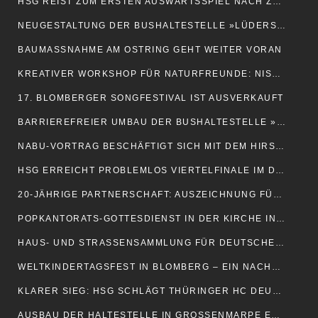
HSG REIST ZUM ERSTEN AUSWÄRTSSPIEL NACH ZWICKAU
NEUGESTALTUNG DER BUSHALTESTELLE »LÜDERSHOF NORD«
BAUMASSNAHME AM OSTRING GEHT WEITER VORAN
KREATIVER WORKSHOP FÜR NATURFREUNDE: NISTKÄSTEN BAUEN
17. BLOMBERGER SONGFESTIVAL IST AUSVERKAUFT
BARRIEREFREIER UMBAU DER BUSHALTESTELLE »RATHAUS«
NABU-VORTRAG BESCHÄFTIGT SICH MIT DEM HIRSCHKÄFER
HSG ERREICHT PROBLEMLOS VIERTELFINALE IM DHB-POKAL
20-JÄHRIGE PARTNERSCHAFT: AUSZEICHNUNG FÜR UWE LANGNER
POPKANTORATS-GOTTESDIENST IN DER KIRCHE IN CAPPEL
HAUS- UND STRASSENSAMMLUNG FÜR DEUTSCHE KRIEGSGRÄBERFÜRSORGE
WELTKINDERTAGSFEST IN BLOMBERG – EIN NACHMITTAG FÜR DIE FAMILIE
KLARER SIEG: HSG SCHLÄGT THÜRINGER HC DEUTLICH
AUSBAU DER HALTESTELLE IN GROSSENMARPE ERFORDERT SPERRUNG