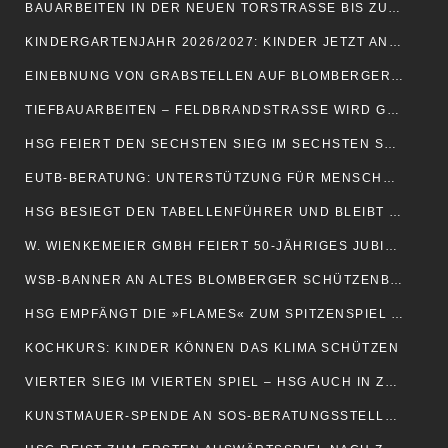
BAUARBEITEN IN DER NEUEN TORSTRASSE BIS ZUM JAHRESENDE
KINDERGARTENJAHR 2026/2027: KINDER JETZT ANMELDEN
EINEBNUNG VON GRABSTELLEN AUF BLOMBERGER FRIEDHÖFEN
TIEFBAUARBEITEN – FELDBRANDSTRASSE WIRD GESPERRT
HSG FEIERT DEN SECHSTEN SIEG IM SECHSTEN SAISONSPIEL
EUTB-BERATUNG: UNTERSTÜTZUNG FÜR MENSCHEN MIT BEHINDERUNG
HSG BESIEGT DEN TABELLENFÜHRER UND BLEIBT VERLUSTPUNKTFREI
W. WIENKEMEIER GMBH FEIERT 50-JÄHRIGES JUBILÄUM
WSB-BANNER AN ALTES BLOMBERGER SCHÜTZENBATAILLON ÜBERGEBEN
HSG EMPFÄNGT DIE »FLAMES« ZUM SPITZENSPIEL AM MITTWOCH
KOCHKURS: KINDER KÖNNEN DAS KLIMA SCHÜTZEN
VIERTER SIEG IM VIERTEN SPIEL – HSG AUCH IN ZWICKAU UNBESIEGBAR
KUNSTMAUER-SPENDE AN SOS-BERATUNGSSTELLE ÜBERGEBEN