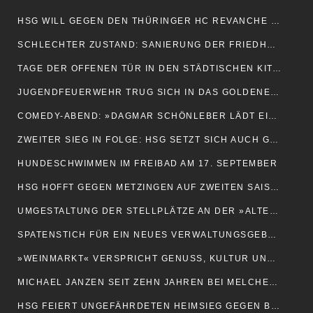
HSG WILL GEGEN DEN THÜRINGER HC REVANCHE NEHMEN
SCHLECHTER ZUSTAND: SANIERUNG DER FRIEDHOFSMAUER IN DONOP
TAGE DER OFFENEN TÜR IN DEN STÄDTISCHEN KITAS
JUGENDFEUERWEHR TRUG SICH IN DAS GOLDENE BUCH DER STADT EIN
COMEDY-ABEND: »DAGMAR SCHÖNLEBER LÄDT EIN…«
ZWEITER SIEG IN FOLGE: HSG SETZT SICH AUCH GEGEN METZINGEN DURCH
HUNDESCHWIMMEN IM FREIBAD AM 17. SEPTEMBER
HSG HOFFT GEGEN METZINGEN AUF ZWEITEN SAISONSIEG
UMGESTALTUNG DER STELLPLÄTZE AN DER »ALTEN MEIEREI
SPATENSTICH FÜR EIN NEUES VERWALTUNGSGEBÄUDE
»WEINMARKT« VERSPRICHT GENUSS, KULTUR UND BEGEGNUNGEN
MICHAEL JANZEN SEIT ZEHN JAHREN BEI MELCHERT UND BORCHELD
HSG FEIERT UNGEFÄHRDETEN HEIMSIEG GEGEN BUXTEHUDE