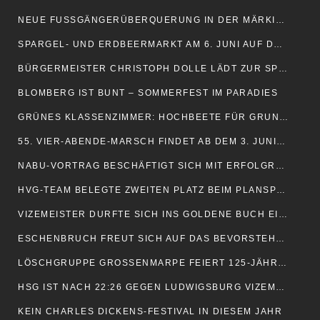
NEUE FUSSGÄNGERÜBERQUERUNG IN DER MÄRKISCHEN STRASSE
SPARGEL- UND ERDBEERMARKT AM 6. JUNI AUF DEM MARKTPLATZ
BÜRGERMEISTER CHRISTOPH DOLLE LÄDT ZUR SPRECHSTUNDE EIN
BLOMBERG IST BUNT – SOMMERFEST IM PARADIES
GRÜNES KLASSENZIMMER: HOCHBEETE FÜR GRUNDSCHULE
55. VIER-ABENDE-MARSCH FINDET AB DEM 3. JUNI STATT
NABU-VORTRAG BESCHÄFTIGT SICH MIT ERFOLGREICHER PFLEGEARBEIT
HVG-TEAM BELEGTE ZWEITEN PLATZ BEIM PLANSPIEL BÖRSE
VIZEMEISTER DURFTE SICH INS GOLDENE BUCH EINTRAGEN
ESCHENBRUCH FREUT SICH AUF DAS BEVORSTEHENDE SCHÜTZENFEST
LÖSCHGRUPPE GROSSENMARPE FEIERT 125-JÄHRIGES BESTEHEN
HSG IST NACH 22:26 GEGEN LUDWIGSBURG VIZEMEISTER
KEIN CHARLES DICKENS-FESTIVAL IN DIESEM JAHR