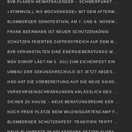
BVB PLANEN HEIMATKALENDER – SCHWERPUNKT DÖRFER UND ORTSTEILE
»STIMMVOLL INS WOCHENENDE« MIT DEM AFTERWORK-SINGING
BLOMBERGER SONGFESTIVAL AM 7. UND 8. NOVEMBER
FRANK BEERMANN IST NEUER SCHÜTZENKÖNIG
SCHÜTZEN FEIERTEN ZAPFENSTREICH AUF DEM MARKTPLATZ
BVB VERANSTALTEN EINE ENERGIEBERATUNGS-WOCHE
MGV DONOP LÄDT AM 5. JULI ZUM EICHENFEST EIN
UMBAU DER SEKUNDARSCHULE IST JETZT ABGESCHLOSSEN
HSG HAT DIE VORBEREITUNG AUF DIE NEUE SAISON AUFGENOMMEN
VERKEHRSEINSCHRÄNKUNGEN ANLÄSSLICH DES SCHÜTZENFESTES
SICHER ZU HAUSE – NEUE BERATUNGSREIHE DER JOHANNITER
NOCH FREIE PLÄTZE BEIM WILDNISGARTENCAMP FÜR KINDER
BLOMBERGER SCHÜTZENFEST: TRADITION TRIFFT MODERNE