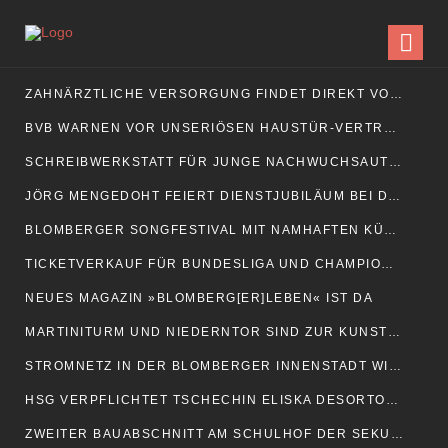
ZAHNÄRZTLICHE VERSORGUNG FINDET DIREKT VOR ORT STATT
BVB WARNEN VOR UNSERIÖSEN HAUSTÜR-VERTRETERN
SCHREIBWERKSTATT FÜR JUNGE NACHWUCHSAUTOREN
JÖRG MENGEDOHT FEIERT DIENSTJUBILÄUM BEI DEN BVB
BLOMBERGER SONGFESTIVAL MIT NAMHAFTEN KÜNSTLERN
TICKETVERKAUF FÜR BUNDESLIGA UND CHAMPIONS LEAGUE STARTET
NEUES MAGAZIN »BLOMBERG[ER]LEBEN« IST DA
MARTINITURM UND NIEDERNTOR SIND ZUR KUNSTMAUER GEÖFFNET
STROMNETZ IN DER BLOMBERGER INNENSTADT WIRD MODERNISIERT
HSG VERPFLICHTET TSCHECHIN ELISKA DESORTOVA
ZWEITER BAUABSCHNITT AM SCHULHOF DER SEKUNDARSCHULE