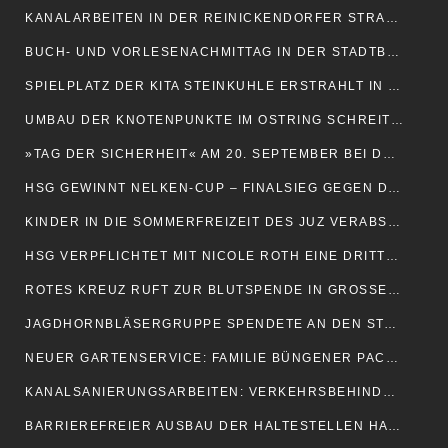
KANALARBEITEN IN DER REINICKENDORFER STRASSE
BUCH- UND VORLESENACHMITTAG IN DER STADTBÜCHEREI
SPIELPLATZ DER KITA STEINKUHLE ERSTRAHLT IN NEUEM GLANZ
UMBAU DER KNOTENPUNKTE IM OSTRING SCHREITET VORAN
»TAG DER SICHERHEIT« AM 20. SEPTEMBER BEI DEN JOHANNITERN
HSG GEWINNT NELKEN-CUP – FINALSIEG GEGEN DORTMUND
KINDER IN DIE SOMMERFREIZEIT DES JUZ VERABSCHIEDET
HSG VERPFLICHTET MIT NICOLE ROTH EINE DRITTE TORHÜTERIN
ROTES KREUZ RUFT ZUR BLUTSPENDE IN GROSSENMARPE AUF
JAGDHORNBLÄSERGRUPPE SPENDETE AN DEN STADTFORST
NEUER GARTENSERVICE: FAMILIE BÜNGENER PACKT AN
KANALSANIERUNGSARBEITEN: VERKEHRSBEHINDERUNGEN MÖGLICH
BARRIEREFREIER AUSBAU DER HALTESTELLEN HAT BEGONNEN