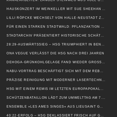
KANALARBEITEN: LANGER STEINWEG MUS VOLL GESPERRT WERDEN
HAUSKONZERT IM WEINKELLER MIT SUE SHEEHAN AM 22. MÄRZ
LILLI RÖPCKE WECHSELT VON HALLE-NEUSTADT ZUR HSG
FÜR EINEN STARKEN STADTWALD: PFLANZAKTION IN BLOMBERG
STADTARCHIV PRÄSENTIERT HISTORISCHE SCHÄTZE
28:29-AUSWÄRTSSIEG – HSG TRIUMPHIERT IN BENSHEIM
ONA VEGUE VERLÄSST DIE HSG NACH DREI JAHREN
DEHOGA-GRÜNKOHLGELAGE FAND WIEDER GROSSEN ZUSPRUCH
NABU-VORTRAG BESCHÄFTIGT SICH MIT DEM REBHUHN
PRÄZISE REINIGUNG MIT MODERNER LASERTECHNOLOGIE
HSG MIT EINEM REMIS IM LETZTEN EUROPAPOKALSPIEL
SCHÜTZENBATAILLON LÄDT ZUM UMWELTTAG AM 7. MÄRZ EIN
ENSEMBLE »LES AMES SINGES« AUS LIEUSAINT GASTIERT IN BLOMBERG
40:22-ERFOLG – HSG DEKLASSIERT FRISCH AUF GÖPPINGEN