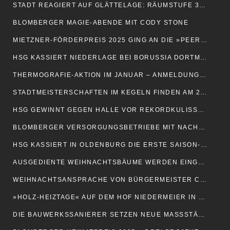
STADT REAGIERT AUF GLÄTTELAGE: RÄUMSTUFE 3 EINMALIG AKTIVIERT
BLOMBERGER MAGIE-ABENDE MIT CODY STONE
MIETZNER-FÖRDERPREIS 2025 GING AN DIE »PEER GUIDES«
HSG KASSIERT NIEDERLAGE BEI BORUSSIA DORTMUND
THERMOGRAFIE-AKTION IM JANUAR – ANMELDUNGEN AB SOFORT MÖGLICH
STADTMEISTERSCHAFTEN IM KEGELN FINDEN AM 21. FEBRUAR STATT
HSG GEWINNT GEGEN HALLE VOR REKORDKULISSE IN LEMGO
BLOMBERGER VERSORGUNGSBETRIEBE MIT NACHHALTIGKEITSOFFENSIVE
HSG KASSIERT IN OLDENBURG DIE ERSTE SAISON-NIEDERLAGE
AUSGEDIENTE WEIHNACHTSBÄUME WERDEN EINGESAMMELT
WEIHNACHTSANSPRACHE VON BÜRGERMEISTER CHRISTOPH DOLLE
»HOLZ-HEIZTAGE« AUF DEM HOF NIEDERMEIER IN BRÜNTRUP
DIE BAUWERKSSANIERER SETZEN NEUE MASSSTÄBE