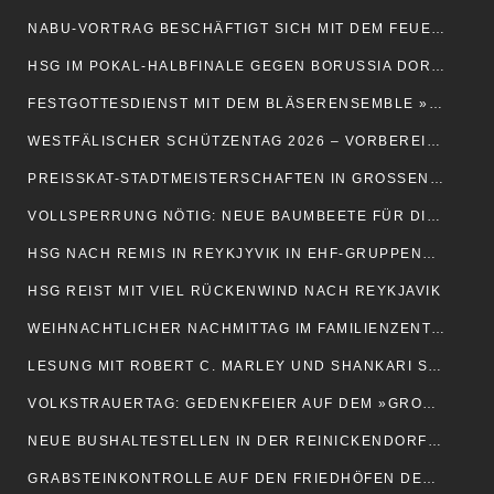
NABU-VORTRAG BESCHÄFTIGT SICH MIT DEM FEUERSALAMANDER
HSG IM POKAL-HALBFINALE GEGEN BORUSSIA DORTMUND
FESTGOTTESDIENST MIT DEM BLÄSERENSEMBLE »ECHT KOPER«
WESTFÄLISCHER SCHÜTZENTAG 2026 – VORBEREITUNGEN SIND ANGELAUFEN
PREISSKAT-STADTMEISTERSCHAFTEN IN GROSSENMARPE
VOLLSPERRUNG NÖTIG: NEUE BAUMBEETE FÜR DIE GARTENSTRASSE
HSG NACH REMIS IN REYKJYVIK IN EHF-GRUPPENPHASE
HSG REIST MIT VIEL RÜCKENWIND NACH REYKJAVIK
WEIHNACHTLICHER NACHMITTAG IM FAMILIENZENTRUM BRÜNTRUP
LESUNG MIT ROBERT C. MARLEY UND SHANKARI SUSANNE HILL
VOLKSTRAUERTAG: GEDENKFEIER AUF DEM »GROENE PLAATS«
NEUE BUSHALTESTELLEN IN DER REINICKENDORFER STRASSE
GRABSTEINKONTROLLE AUF DEN FRIEDHÖFEN DER STADT BLOMBERG