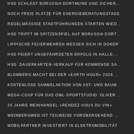
HSG SCHLÄGT BORUSSIA DORTMUND UND SICHERT SICH PLATZ EINS
NOCH FREIE PLÄTZE FÜR ENERGIEBERATUNGSTAGE
REGELMÄSSIGE STADTFÜHRUNGEN STARTEN WIEDER AM 4. APRIL
HSG TRIFFT IM SPITZENSPIEL AUF BORUSSIA DORTMUND
LIPPISCHE FEUERWEHREN MESSEN SICH IN DONOP
HSG FEIERT UNGEFÄHRDETEN ERFOLG IN HALLE-NEUSTADT
HSG: DAUERKARTEN-VERKAUF FÜR KOMMENDE SAISON GESTARTET
BLOMBERG MACHT BEI DER »EARTH HOUR« 2026 MIT
KOSTENLOSE SAMMELAKTION VON AST- UND BAUMSCHNITT
MEGA-COUP FÜR DAS OWL-SPORTSTUDIO: OLIVER KAHN KOMMT
25 JAHRE WEINHANDEL »RENDEZ-VOUS DU VIN«
WEINBERGWEG IST TEILWEISE VORÜBERGEHEND GESPERRT
MOBILPARTNER INVESTIERT IN ELEKTROMOBILITÄT