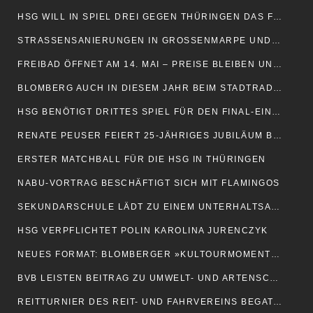
HSG WILL IN SPIEL DREI GEGEN THÜRINGEN DAS FINALE ERREICHEN
STRASSENSANIERUNGEN IN GROSSENMARPE UND WELLENTRUP
FREIBAD ÖFFNET AM 14. MAI – PREISE BLEIBEN UNVERÄNDERT
BLOMBERG AUCH IN DIESEM JAHR BEIM STADTRADELN DABEI
HSG BENÖTIGT DRITTES SPIEL FÜR DEN FINAL-EINZUG
RENATE PEUSER FEIERT 25-JÄHRIGES JUBILÄUM BEI DEN BVB
ERSTER MATCHBALL FÜR DIE HSG IN THÜRINGEN
NABU-VORTRAG BESCHÄFTIGT SICH MIT FLAMINGOS
SEKUNDARSCHULE LÄDT ZU EINEM UNTERHALTSAMEN ABEND EIN
HSG VERPFLICHTET POLIN KAROLINA JURENCZYK
NEUES FORMAT: BLOMBERGER »KULTOURMOMENTE«
BVB LEISTEN BEITRAG ZU UMWELT- UND ARTENSCHUTZ
REITTURNIER DES REIT- UND FAHRVEREINS BEGATAL