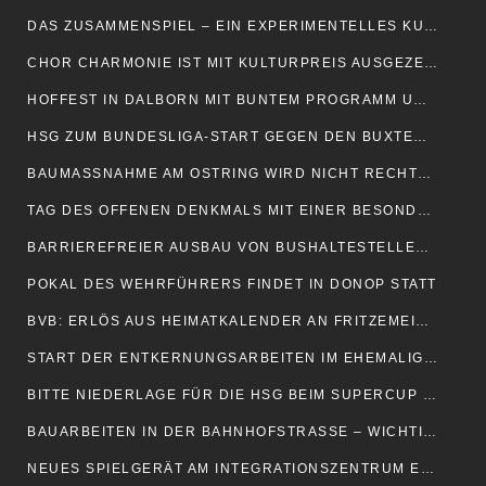
DAS ZUSAMMENSPIEL – EIN EXPERIMENTELLES KUNSTPROJEKT
CHOR CHARMONIE IST MIT KULTURPREIS AUSGEZEICHNET WORDEN
HOFFEST IN DALBORN MIT BUNTEM PROGRAMM UND BUCHVORSTELLUNG
HSG ZUM BUNDESLIGA-START GEGEN DEN BUXTEHUDER SV
BAUMASSNAHME AM OSTRING WIRD NICHT RECHTZEITIG FERTIG
TAG DES OFFENEN DENKMALS MIT EINER BESONDEREN FÜHRUNG
BARRIEREFREIER AUSBAU VON BUSHALTESTELLEN SCHREITET VORAN
POKAL DES WEHRFÜHRERS FINDET IN DONOP STATT
BVB: ERLÖS AUS HEIMATKALENDER AN FRITZEMEIER-STIFTUNG
START DER ENTKERNUNGSARBEITEN IM EHEMALIGEN FERIENDORF
BITTE NIEDERLAGE FÜR DIE HSG BEIM SUPERCUP IN MÜNCHEN
BAUARBEITEN IN DER BAHNHOFSTRASSE – WICHTIGE ÄNDERUNGEN
NEUES SPIELGERÄT AM INTEGRATIONSZENTRUM EINGEWEIHT