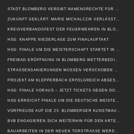
STADT BLOMBERG VERGIBT NAMENSRECHTE FÜR SPORTHALLE
ZUKUNFT GEKLÄRT: MARIE MICHALCZIK VERLÄSST DIE HSG
KREISVERBANDSFEST DER FEUERWEHREN IN BLOMBERG
HSG: KNAPPE NIEDERLAGE ZUM FINALAUFTAKT
HSG: FINALE UM DIE MEISTERSCHAFT STARTET IN DORTMUND
FREIBAD-ERÖFFNUNG IN BLOMBERG WETTERBEDINGT VERSCHOBEN
STRASSENSANIERUNGEN MÜSSEN VERSCHOBEN WERDEN
PROJEKT AM KLEPPERBACH ERFOLGREICH ABGESCHLOSSEN
HSG: FINALE VORAUS – JETZT TICKETS GEGEN DORTMUND SICHERN!
HSG ERREICHT FINALE UM DIE DEUTSCHE MEISTERSCHAFT
VORFREUDE AUF DIE 25. BLOMBERGER KUNSTMAUER
BVB ENGAGIEREN SICH WEITERHIN FÜR DEN ARTENSCHUTZ
BAUARBEITEN IN DER NEUEN TORSTRASSE WERDEN FORTGESETZT