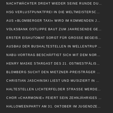
NACHTWÄCHTER DREHT WIEDER SEINE RUNDE DURCH BLOMBERG
HSG VERLUSTPUNKTFREI IN DIE WELTMEISTERSCHAFTS-PAUSE
AUS »BLOMBERGER TAXI« WIRD IM KOMMENDEN JAHR »MOBILPARTNER«
VOLKSBANK OSTLIPPE BAUT ZUM JAHRESENDE GELDAUTOMATEN AB
ERSTER EISAUTOMAT SORGT FÜR GROSSE BEGEISTERUNG
AUSBAU DER BUSHALTESTELLEN IN WELLENTRUP AB 3. NOVEMBER
NABU-VORTRAG BESCHÄFTIGT SICH MIT DEM NORDERTEICH
HENRY MASKE STARGAST DES 21. OSTWESTFÄLISCHEN SPORTSTUDIOS
BLOMBERG SUCHT DEN MIETZNER-PREISTRÄGER 2025
CHRISTIAN JASCHINSKI LIEST UND MUSIZIERT IN DER BÜCHEREI
HALTESTELLEN LICHTERFELDER STRASSE WERDEN UMGEBAUT
CHOR »CHARMONIE« FEIERT SEIN ZEHNJÄHRIGES BESTEHEN
HALLOWEENPARTY AM 31. OKTOBER IM JUGENDZENTRUM