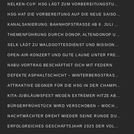
NELKEN-CUP: HSG LÄDT ZUM VORBEREITUNGSTURNIER EIN
HSG HAT DIE VORBEREITUNG AUF DIE NEUE SAISON AUFGENOMMEN
KANALSANIERUNG: BAHNHOFSTRASSE AB 6. JULI GESPERRT
THEMENFÜHRUNG DURCH DONOP, ALTENDONOP UND HOFDONOP
SELK LÄDT ZU WALDGOTTESDIENST UND MISSIONSFEST IN ISTRUP EIN
OPEN-AIR-KONZERT UND GUTE LAUNE UNTER FREIEM HIMMEL
NABU-VORTRAG BESCHÄFTIGT SICH MIT FEDERN
DEFEKTE ASPHALTSCHICHT – WINTERBERGSTRASSE GESPERRT
ATTRAKTIVE GEGNER FÜR DIE HSG IN DER CHAMPIONS LEAGUE
KITA-JUBILÄUMSFEST WEGEN EXTREMER HITZE ABGESAGT
BÜRGERFRÜHSTÜCK WIRD VERSCHOBEN – WOCHENMARKT FINDET STATT
NACHTWÄCHTER DREHT WIEDER SEINE RUNDE DURCH BLOMBERG
ERFOLGREICHES GESCHÄFTSJAHR 2025 DER VOLKSBANK OSTLIPPE EG