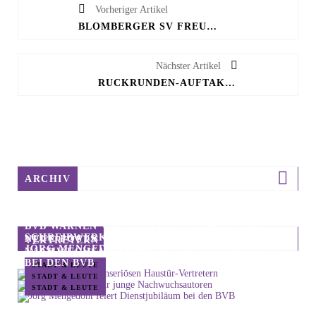
Vorheriger Artikel
BLOMBERGER SV FREUT SICH AUF ZWISCHENRUNDE DES LZ-CUPS
Nächster Artikel
RÜCKRUNDEN-AUFTAKT: HSG WILL REVANCHE GEGEN ZWICKAU
ARCHIV
BVB WARNEN VOR UNSERIÖSEN HAUSTÜR-
SCHREIBWERKSTATT FÜR JUNGE
NEUE POSTS
VERTRETERN
JÖRG MENGEDOHT FEIERT DIENSTJUBILÄUM
NACHWUCHSAUTOREN
BEI DEN BVB
STADT & LEUTE
STADT & LEUTE
STADT & LEUTE