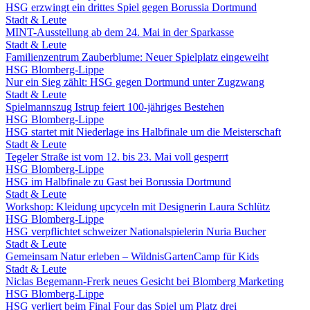
HSG erzwingt ein drittes Spiel gegen Borussia Dortmund
Stadt & Leute
MINT-Ausstellung ab dem 24. Mai in der Sparkasse
Stadt & Leute
Familienzentrum Zauberblume: Neuer Spielplatz eingeweiht
HSG Blomberg-Lippe
Nur ein Sieg zählt: HSG gegen Dortmund unter Zugzwang
Stadt & Leute
Spielmannszug Istrup feiert 100-jähriges Bestehen
HSG Blomberg-Lippe
HSG startet mit Niederlage ins Halbfinale um die Meisterschaft
Stadt & Leute
Tegeler Straße ist vom 12. bis 23. Mai voll gesperrt
HSG Blomberg-Lippe
HSG im Halbfinale zu Gast bei Borussia Dortmund
Stadt & Leute
Workshop: Kleidung upcyceln mit Designerin Laura Schlütz
HSG Blomberg-Lippe
HSG verpflichtet schweizer Nationalspielerin Nuria Bucher
Stadt & Leute
Gemeinsam Natur erleben – WildnisGartenCamp für Kids
Stadt & Leute
Niclas Begemann-Frerk neues Gesicht bei Blomberg Marketing
HSG Blomberg-Lippe
HSG verliert beim Final Four das Spiel um Platz drei