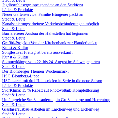
Stadt & Leute
Jagdhornbläsergruppe spendete an den Stadtforst
Läden & Produkte
Neuer Gartenservice: Familie Büngener packt an
Stadt & Leute
Kanalsanierungsarbeiten: Verkehrsbehinderungen möglich
Stadt & Leute
Barrierefreier Ausbau der Haltestellen hat begonnen
Stadt & Leute
Graffiti-Projekt »Von der Kirchenbank zur Plauderbank«
Kunst & Kultur
Songfestival-Freitag ist bereits ausverkauft
Kunst & Kultur
Sommerklänge vom 22. bis 24. August im Schweigegarten
Stadt & Leute
Der Blomberger Themen-Wochenmarkt
HSG Blomberg-Lippe
HSG startet mit drei Heimspielen in Serie in die neue Saison
Läden & Produkte
5vorKlima: 15 % Rabatt auf Photovoltaik-Komplettlösung
Stadt & Leute
Umfangreiche Straßensanierung in Großenmarpe und Herrentrup
Stadt & Leute
Glasfaserausbau-Arbeiten im Lärchenweg und Eichenweg
Stadt & Leute