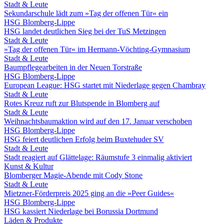
Stadt & Leute
Sekundarschule lädt zum »Tag der offenen Tür« ein
HSG Blomberg-Lippe
HSG landet deutlichen Sieg bei der TuS Metzingen
Stadt & Leute
»Tag der offenen Tür« im Hermann-Vöchting-Gymnasium
Stadt & Leute
Baumpflegearbeiten in der Neuen Torstraße
HSG Blomberg-Lippe
European League: HSG startet mit Niederlage gegen Chambray
Stadt & Leute
Rotes Kreuz ruft zur Blutspende in Blomberg auf
Stadt & Leute
Weihnachtsbaumaktion wird auf den 17. Januar verschoben
HSG Blomberg-Lippe
HSG feiert deutlichen Erfolg beim Buxtehuder SV
Stadt & Leute
Stadt reagiert auf Glättelage: Räumstufe 3 einmalig aktiviert
Kunst & Kultur
Blomberger Magie-Abende mit Cody Stone
Stadt & Leute
Mietzner-Förderpreis 2025 ging an die »Peer Guides«
HSG Blomberg-Lippe
HSG kassiert Niederlage bei Borussia Dortmund
Läden & Produkte