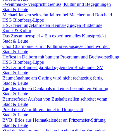
»Weinmarkt« verspricht Genuss, Kultur und Begegnungen
Stadt & Leute
Michael Janzen seit zehn Jahren bei Melchert und Borcheld
HSG Blomberg-Lippe
HSG feiert ungefährdeten Heimsieg gegen Buxtehude
Kunst & Kultur
Das Zusammenspiel – Ein experimentelles Kunstprojekt
Stadt & Leute
Chor Charmonie ist mit Kulturpreis ausgezeichnet worden
Stadt & Leute
Hoffest in Dalborn mit buntem Programm und Buchvorstellung
HSG Blomberg-Lippe
HSG zum Bundesliga-Start gegen den Buxtehuder SV
Stadt & Leute
Baumaßnahme am Ostring wird nicht rechtzeitig fertig
Stadt & Leute
Tag des offenen Denkmals mit einer besonderen Führung
Stadt & Leute
Barrierefreier Ausbau von Bushaltestellen schreitet voran
Stadt & Leute
Pokal des Wehrführers findet in Donop statt
Stadt & Leute
BVB: Erlös aus Heimatkalender an Fritzemeier-Stiftung
Stadt & Leute
Start der Entkernungsarbeiten im ehemaligen Feriendorf