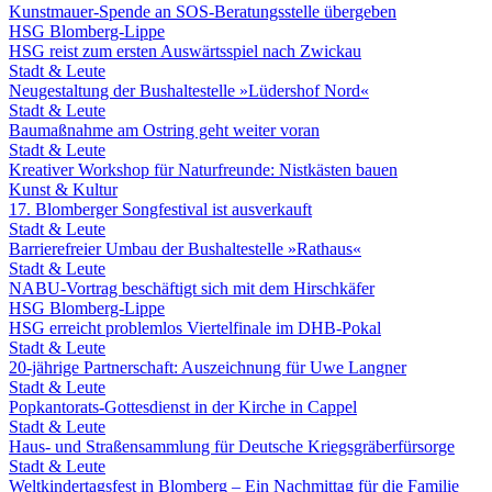
Kunstmauer-Spende an SOS-Beratungsstelle übergeben
HSG Blomberg-Lippe
HSG reist zum ersten Auswärtsspiel nach Zwickau
Stadt & Leute
Neugestaltung der Bushaltestelle »Lüdershof Nord«
Stadt & Leute
Baumaßnahme am Ostring geht weiter voran
Stadt & Leute
Kreativer Workshop für Naturfreunde: Nistkästen bauen
Kunst & Kultur
17. Blomberger Songfestival ist ausverkauft
Stadt & Leute
Barrierefreier Umbau der Bushaltestelle »Rathaus«
Stadt & Leute
NABU-Vortrag beschäftigt sich mit dem Hirschkäfer
HSG Blomberg-Lippe
HSG erreicht problemlos Viertelfinale im DHB-Pokal
Stadt & Leute
20-jährige Partnerschaft: Auszeichnung für Uwe Langner
Stadt & Leute
Popkantorats-Gottesdienst in der Kirche in Cappel
Stadt & Leute
Haus- und Straßensammlung für Deutsche Kriegsgräberfürsorge
Stadt & Leute
Weltkindertagsfest in Blomberg – Ein Nachmittag für die Familie