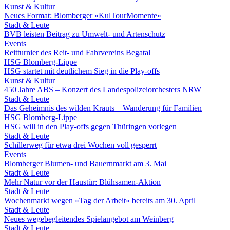
Kunst & Kultur
Neues Format: Blomberger »KulTourMomente«
Stadt & Leute
BVB leisten Beitrag zu Umwelt- und Artenschutz
Events
Reitturnier des Reit- und Fahrvereins Begatal
HSG Blomberg-Lippe
HSG startet mit deutlichem Sieg in die Play-offs
Kunst & Kultur
450 Jahre ABS – Konzert des Landespolizeiorchesters NRW
Stadt & Leute
Das Geheimnis des wilden Krauts – Wanderung für Familien
HSG Blomberg-Lippe
HSG will in den Play-offs gegen Thüringen vorlegen
Stadt & Leute
Schillerweg für etwa drei Wochen voll gesperrt
Events
Blomberger Blumen- und Bauernmarkt am 3. Mai
Stadt & Leute
Mehr Natur vor der Haustür: Blühsamen-Aktion
Stadt & Leute
Wochenmarkt wegen »Tag der Arbeit« bereits am 30. April
Stadt & Leute
Neues wegebegleitendes Spielangebot am Weinberg
Stadt & Leute