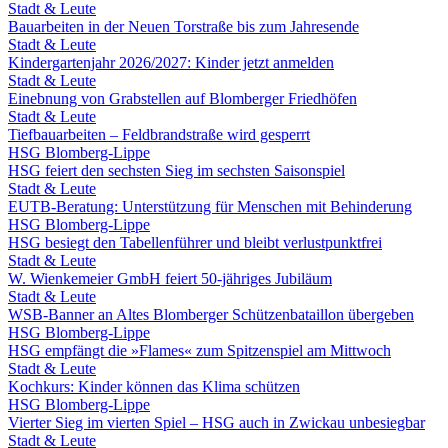
Stadt & Leute
Bauarbeiten in der Neuen Torstraße bis zum Jahresende
Stadt & Leute
Kindergartenjahr 2026/2027: Kinder jetzt anmelden
Stadt & Leute
Einebnung von Grabstellen auf Blomberger Friedhöfen
Stadt & Leute
Tiefbauarbeiten – Feldbrandstraße wird gesperrt
HSG Blomberg-Lippe
HSG feiert den sechsten Sieg im sechsten Saisonspiel
Stadt & Leute
EUTB-Beratung: Unterstützung für Menschen mit Behinderung
HSG Blomberg-Lippe
HSG besiegt den Tabellenführer und bleibt verlustpunktfrei
Stadt & Leute
W. Wienkemeier GmbH feiert 50-jähriges Jubiläum
Stadt & Leute
WSB-Banner an Altes Blomberger Schützenbataillon übergeben
HSG Blomberg-Lippe
HSG empfängt die »Flames« zum Spitzenspiel am Mittwoch
Stadt & Leute
Kochkurs: Kinder können das Klima schützen
HSG Blomberg-Lippe
Vierter Sieg im vierten Spiel – HSG auch in Zwickau unbesiegbar
Stadt & Leute