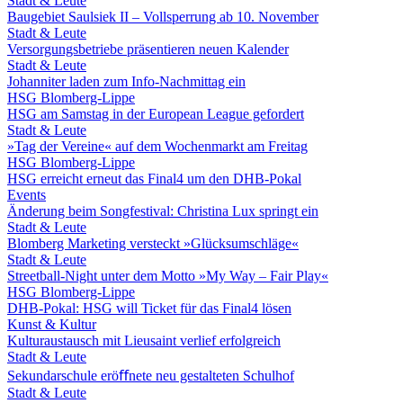
Stadt & Leute
Baugebiet Saulsiek II – Vollsperrung ab 10. November
Stadt & Leute
Versorgungsbetriebe präsentieren neuen Kalender
Stadt & Leute
Johanniter laden zum Info-Nachmittag ein
HSG Blomberg-Lippe
HSG am Samstag in der European League gefordert
Stadt & Leute
»Tag der Vereine« auf dem Wochenmarkt am Freitag
HSG Blomberg-Lippe
HSG erreicht erneut das Final4 um den DHB-Pokal
Events
Änderung beim Songfestival: Christina Lux springt ein
Stadt & Leute
Blomberg Marketing versteckt »Glücksumschläge«
Stadt & Leute
Streetball-Night unter dem Motto »My Way – Fair Play«
HSG Blomberg-Lippe
DHB-Pokal: HSG will Ticket für das Final4 lösen
Kunst & Kultur
Kulturaustausch mit Lieusaint verlief erfolgreich
Stadt & Leute
Sekundarschule eröﬀnete neu gestalteten Schulhof
Stadt & Leute