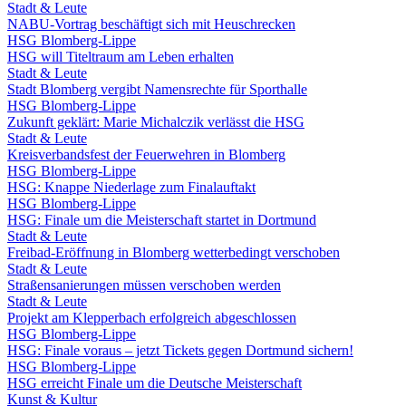
Stadt & Leute
NABU-Vortrag beschäftigt sich mit Heuschrecken
HSG Blomberg-Lippe
HSG will Titeltraum am Leben erhalten
Stadt & Leute
Stadt Blomberg vergibt Namensrechte für Sporthalle
HSG Blomberg-Lippe
Zukunft geklärt: Marie Michalczik verlässt die HSG
Stadt & Leute
Kreisverbandsfest der Feuerwehren in Blomberg
HSG Blomberg-Lippe
HSG: Knappe Niederlage zum Finalauftakt
HSG Blomberg-Lippe
HSG: Finale um die Meisterschaft startet in Dortmund
Stadt & Leute
Freibad-Eröffnung in Blomberg wetterbedingt verschoben
Stadt & Leute
Straßensanierungen müssen verschoben werden
Stadt & Leute
Projekt am Klepperbach erfolgreich abgeschlossen
HSG Blomberg-Lippe
HSG: Finale voraus – jetzt Tickets gegen Dortmund sichern!
HSG Blomberg-Lippe
HSG erreicht Finale um die Deutsche Meisterschaft
Kunst & Kultur