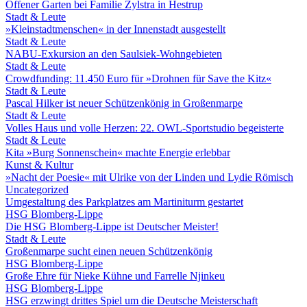
Offener Garten bei Familie Zylstra in Hestrup
Stadt & Leute
»Kleinstadtmenschen« in der Innenstadt ausgestellt
Stadt & Leute
NABU-Exkursion an den Saulsiek-Wohngebieten
Stadt & Leute
Crowdfunding: 11.450 Euro für »Drohnen für Save the Kitz«
Stadt & Leute
Pascal Hilker ist neuer Schützenkönig in Großenmarpe
Stadt & Leute
Volles Haus und volle Herzen: 22. OWL-Sportstudio begeisterte
Stadt & Leute
Kita »Burg Sonnenschein« machte Energie erlebbar
Kunst & Kultur
»Nacht der Poesie« mit Ulrike von der Linden und Lydie Römisch
Uncategorized
Umgestaltung des Parkplatzes am Martiniturm gestartet
HSG Blomberg-Lippe
Die HSG Blomberg-Lippe ist Deutscher Meister!
Stadt & Leute
Großenmarpe sucht einen neuen Schützenkönig
HSG Blomberg-Lippe
Große Ehre für Nieke Kühne und Farrelle Njinkeu
HSG Blomberg-Lippe
HSG erzwingt drittes Spiel um die Deutsche Meisterschaft