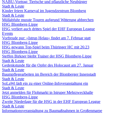
NABU-Vortrag: Tierische und pflanzliche Neubürger
Stadt & Leute
Kinder feiern Karneval im Jugendzentrum Blomberg
Stadt & Leute
Müllabfuhr musste Touren aufgrund Witterung abbrechen
HSG Blomberg-Lippe
HSG verliert auch drittes Spiel der EHF European League
Events
Vorfreude pur: »Istrup Helau« findet am 7. Februar statt
HSG Blomberg-Lippe
HSG gewann Top-Spiel beim Thüringer HC mit 26:23
HSG Blomberg-Lippe
Steffen Birkner bleibt Trainer der HSG Blomberg-Lippe
Stadt & Leute
Gedenkstunde für die Opfer des Holocaust am 27. Januar
Stadt & Leute
Baumpflegearbeiten im Bereich der Blomberger Innenstadt
Stadt & Leute
SoLaWi lädt ein zu einer Online-Infoveranstaltung ein
Stadt & Leute
Jetzt anmelden für Flohmarkt in Istruper Mehrzweckhalle
HSG Blomberg-Lippe
Zweite Niederlage für die HSG in der EHF European League
Stadt & Leute
Informationsveranstaltung zu Baumaßnahmen in Großenmarpe