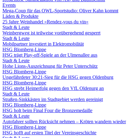
Events
Mega-Coup für das OWL-Sportstudio: Oliver Kahn kommt
Läden & Produkte
25 Jahre Weinhandel »Rendez-vous du vin«
Stadt & Leute
Weinbergweg ist teilweise vorübergehend gesperrt
Stadt & Leute
Mobilpartner investiert in Elektromobilität
HSG Blomberg-Lippe
HSG trägt Play-off-Spiele an der Ulmenallee aus
Stadt & Leute
Hohe Lions-Auszeichnung für Peter Unterschütz
HSG Blomberg-Lippe
Ungefährdeter 30:21-Sieg für die HSG gegen Oldenburg
HSG Blomberg-Lippe
HSG strebt Heimerfolg gegen den VfL Oldenurg an
Stadt & Leute
Straßen-Sinkkästen im Stadtgebiet werden gereinigt
HSG Blomberg-Lippe
HSG holt beim Final Four die Bronzemedaille
Stadt & Leute
Autofahrer sollten Rücksicht nehmen – Kröten wandern wieder
HSG Blomberg-Lippe
HSG hofft auf ersten Titel der Vereinsgeschichte