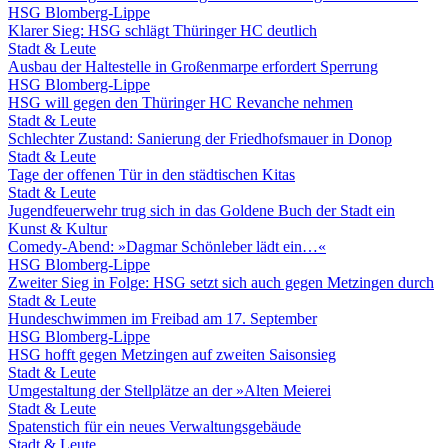
HSG Blomberg-Lippe
Klarer Sieg: HSG schlägt Thüringer HC deutlich
Stadt & Leute
Ausbau der Haltestelle in Großenmarpe erfordert Sperrung
HSG Blomberg-Lippe
HSG will gegen den Thüringer HC Revanche nehmen
Stadt & Leute
Schlechter Zustand: Sanierung der Friedhofsmauer in Donop
Stadt & Leute
Tage der offenen Tür in den städtischen Kitas
Stadt & Leute
Jugendfeuerwehr trug sich in das Goldene Buch der Stadt ein
Kunst & Kultur
Comedy-Abend: »Dagmar Schönleber lädt ein…«
HSG Blomberg-Lippe
Zweiter Sieg in Folge: HSG setzt sich auch gegen Metzingen durch
Stadt & Leute
Hundeschwimmen im Freibad am 17. September
HSG Blomberg-Lippe
HSG hofft gegen Metzingen auf zweiten Saisonsieg
Stadt & Leute
Umgestaltung der Stellplätze an der »Alten Meierei
Stadt & Leute
Spatenstich für ein neues Verwaltungsgebäude
Stadt & Leute