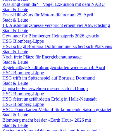
Was singt denn da? – Vogel-Exkursion mit dem NABU
Stadt & Leute
Erste-Hilfe-Kurs für Motorradfahrer am 25. April
Stadt & Leute
13. Ausbildungsmesse verspricht erneut viel Abwechslung
Stadt & Leute
Gewinner für Blomberger Heimatpreis 2026 gesucht
HSG Blomberg-Lippe
HSG schlägt Borussia Dortmund und sichert sich Platz eins
Stadt & Leute
Noch freie Plätze für Energieberatungstage
Stadt & Leute
Regelmäßige Stadtführungen starten wieder am 4. April
HSG Blomberg-Lippe
HSG trifft im Spitzenspiel auf Borussia Dortmund
Stadt & Leute
Lippische Feuerwehren messen sich in Donop
HSG Blomberg-Lippe
HSG feiert ungefährdeten Erfolg in Halle-Neustadt
HSG Blomberg-Lippe
HSG: Dauerkarten-Verkauf für kommende Saison gestartet
Stadt & Leute
Blomberg macht bei der »Earth Hour« 2026 mit
Stadt & Leute
Kostenlose Sammelaktion von Ast- und Baumschnitt