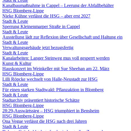
Stadt & Leute
Kanalbaumaßnahme in Cappel – Leerung der Abfallbehälter
HSG Blomberg-Lippe
Nieke Kühne verlässt die HSG – aber erst 2027
Stadt & Leute
Sperrung Kleinenmarper Straße in Cappel
Stadt & Leute
Ausstellung lädt zur Reflexion über Gesellschaft und Haltung ein
Stadt & Leute
Verwaltungsgebäude jetzt bezugsfertig
Stadt & Leute
Kanalarbeiten: Langer Steinweg mus voll gesperrt werden
Kunst & Kultur
Hauskonzert im Weinkeller mit Sue Sheehan am 22. März
HSG Blomberg-Lippe
Lilli Röpcke wechselt von Halle-Neustadt zur HSG
Stadt & Leute
Für einen starken Stadtwald: Pflanzaktion in Blomberg
Stadt & Leute
Stadtarchiv präsentiert historische Schätze
HSG Blomberg-Lippe
28:29-Auswärtssieg – HSG triumphiert in Bensheim
HSG Blomberg-Lippe
Ona Vegue verlässt die HSG nach drei Jahren
Stadt & Leute