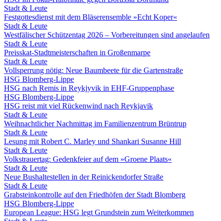
Stadt & Leute
Festgottesdienst mit dem Bläserensemble »Echt Koper«
Stadt & Leute
Westfälischer Schützentag 2026 – Vorbereitungen sind angelaufen
Stadt & Leute
Preisskat-Stadtmeisterschaften in Großenmarpe
Stadt & Leute
Vollsperrung nötig: Neue Baumbeete für die Gartenstraße
HSG Blomberg-Lippe
HSG nach Remis in Reykjyvik in EHF-Gruppenphase
HSG Blomberg-Lippe
HSG reist mit viel Rückenwind nach Reykjavik
Stadt & Leute
Weihnachtlicher Nachmittag im Familienzentrum Brüntrup
Stadt & Leute
Lesung mit Robert C. Marley und Shankari Susanne Hill
Stadt & Leute
Volkstrauertag: Gedenkfeier auf dem »Groene Plaats«
Stadt & Leute
Neue Bushaltestellen in der Reinickendorfer Straße
Stadt & Leute
Grabsteinkontrolle auf den Friedhöfen der Stadt Blomberg
HSG Blomberg-Lippe
European League: HSG legt Grundstein zum Weiterkommen