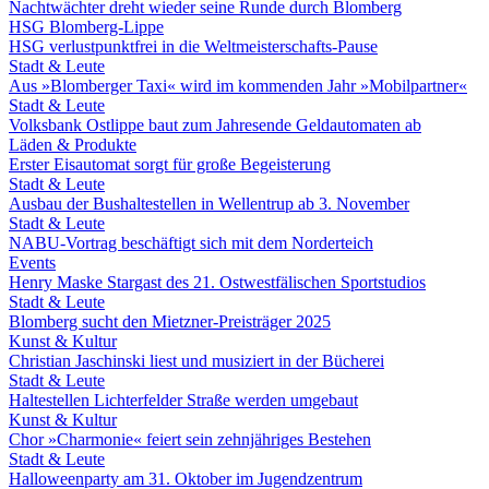
Nachtwächter dreht wieder seine Runde durch Blomberg
HSG Blomberg-Lippe
HSG verlustpunktfrei in die Weltmeisterschafts-Pause
Stadt & Leute
Aus »Blomberger Taxi« wird im kommenden Jahr »Mobilpartner«
Stadt & Leute
Volksbank Ostlippe baut zum Jahresende Geldautomaten ab
Läden & Produkte
Erster Eisautomat sorgt für große Begeisterung
Stadt & Leute
Ausbau der Bushaltestellen in Wellentrup ab 3. November
Stadt & Leute
NABU-Vortrag beschäftigt sich mit dem Norderteich
Events
Henry Maske Stargast des 21. Ostwestfälischen Sportstudios
Stadt & Leute
Blomberg sucht den Mietzner-Preisträger 2025
Kunst & Kultur
Christian Jaschinski liest und musiziert in der Bücherei
Stadt & Leute
Haltestellen Lichterfelder Straße werden umgebaut
Kunst & Kultur
Chor »Charmonie« feiert sein zehnjähriges Bestehen
Stadt & Leute
Halloweenparty am 31. Oktober im Jugendzentrum