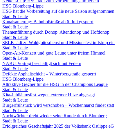
Nelken-Cup: HSG lädt zum Vorbereitungsturnier ein
HSG Blomberg-Lippe
HSG hat die Vorbereitung auf die neue Saison aufgenommen
Stadt & Leute
Kanalsanierung: Bahnhofstraße ab 6. Juli gesperrt
Stadt & Leute
Themenführung durch Donop, Altendonop und Hofdonop
Stadt & Leute
SELK lädt zu Waldgottesdienst und Missionsfest in Istrup ein
Stadt & Leute
Open-Air-Konzert und gute Laune unter freiem Himmel
Stadt & Leute
NABU-Vortrag beschäftigt sich mit Federn
Stadt & Leute
Defekte Asphaltschicht – Winterbergstraße gesperrt
HSG Blomberg-Lippe
Attraktive Gegner für die HSG in der Champions League
Stadt & Leute
Kita-Jubiläumsfest wegen extremer Hitze abgesagt
Stadt & Leute
Bürgerfrühstück wird verschoben – Wochenmarkt findet statt
Stadt & Leute
Nachtwächter dreht wieder seine Runde durch Blomberg
Stadt & Leute
Erfolgreiches Geschäftsjahr 2025 der Volksbank Ostlippe eG