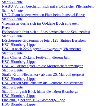
Stadt & Leute
NABU-Vortrag beschäftigt sich mit erfolgreicher Pflegearbeit
Stadt & Leute
HVG-Team belegte zweiten Platz beim Planspiel Börse
Stadt & Leute
Vizemeister durfte sich ins Goldene Buch eintragen
Events
Eschenbruch freut sich auf das bevorstehende Schützenfest
Stadt & Leute
Löschgruppe Großenmarpe feiert 125-jähriges Bestehen
HSG Blomberg-Lippe
HSG ist nach 22:26 gegen Ludwigsburg Vizemeister
Stadt & Leute
Kein Charles Dickens-Festival in diesem Jahr
HSG Blomberg-Lippe
HSG will drittes Spiel um die Meisterschaft erzwingen
Stadt & Leute
Straße »Zum Niederntor« ab dem 26. Mai voll gesperrt
HSG Blomberg-Lippe
HSG verliert Spiel eins um die Deutsche Meisterschaft
Stadt & Leute
Stadtführung mit Blick hinter die Türen Blombergs
HSG Blomberg-Lippe
Finaleinzug bei der HSG Blomberg-Lippe
HSG Blomberg-Lippe