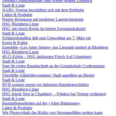
Dehoga-Grünkohlgelage fand wieder großen Zuspruch
Stadt & Leute
NABU-Vortrag beschäftigt sich mit dem Rebhuhn
Läden & Produkte
Präzise Reinigung mit moderner Lasertechnologie
HSG Blomberg-Lippe
HSG mit einem Remis im letzten Europapokalspiel
Stadt & Leute
Schützenbataillon lädt zum Umwelttag am 7. März ein
Kunst & Kultur
Ensemble »Les Ames Singes« aus Lieusaint gastiert in Blomberg
HSG Blomberg-Lippe
40:22-Erfolg – HSG deklassiert Frisch Auf Göppingen
Stadt & Leute
Start für ersten Bauabschnitt an der Grundschule Großenmarpe
Stadt & Leute
Überfüllte Altkleidercontainer: Stadt appelliert an Bürger
Stadt & Leute
BVB warnen erneut vor dubiosen Haustürgeschäften
HSG Blomberg-Lippe
HSG feierte Sieg in Chambray – Njinkeu hat Vertrag verlängert
Stadt & Leute
Baumpflegearbeiten auf der »Alten Bahntrasse«
Läden & Produkte
Wie Photovoltaik das Risiko von Stromausfällen senken kann