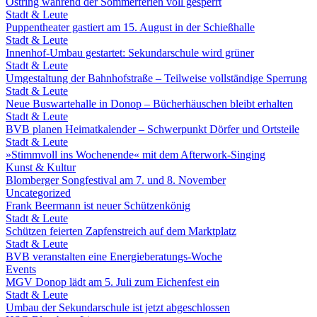
Ostring während der Sommerferien voll gesperrt
Stadt & Leute
Puppentheater gastiert am 15. August in der Schießhalle
Stadt & Leute
Innenhof-Umbau gestartet: Sekundarschule wird grüner
Stadt & Leute
Umgestaltung der Bahnhofstraße – Teilweise vollständige Sperrung
Stadt & Leute
Neue Buswartehalle in Donop – Bücherhäuschen bleibt erhalten
Stadt & Leute
BVB planen Heimatkalender – Schwerpunkt Dörfer und Ortsteile
Stadt & Leute
»Stimmvoll ins Wochenende« mit dem Afterwork-Singing
Kunst & Kultur
Blomberger Songfestival am 7. und 8. November
Uncategorized
Frank Beermann ist neuer Schützenkönig
Stadt & Leute
Schützen feierten Zapfenstreich auf dem Marktplatz
Stadt & Leute
BVB veranstalten eine Energieberatungs-Woche
Events
MGV Donop lädt am 5. Juli zum Eichenfest ein
Stadt & Leute
Umbau der Sekundarschule ist jetzt abgeschlossen