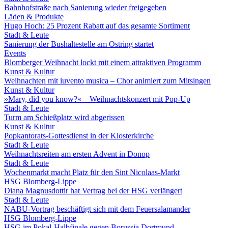
Bahnhofstraße nach Sanierung wieder freigegeben
Läden & Produkte
Hugo Hoch: 25 Prozent Rabatt auf das gesamte Sortiment
Stadt & Leute
Sanierung der Bushaltestelle am Ostring startet
Events
Blomberger Weihnacht lockt mit einem attraktiven Programm
Kunst & Kultur
Weihnachten mit iuvento musica – Chor animiert zum Mitsingen
Kunst & Kultur
»Mary, did you know?« – Weihnachtskonzert mit Pop-Up
Stadt & Leute
Turm am Schießplatz wird abgerissen
Kunst & Kultur
Popkantorats-Gottesdienst in der Klosterkirche
Stadt & Leute
Weihnachtsreiten am ersten Advent in Donop
Stadt & Leute
Wochenmarkt macht Platz für den Sint Nicolaas-Markt
HSG Blomberg-Lippe
Diana Magnusdottir hat Vertrag bei der HSG verlängert
Stadt & Leute
NABU-Vortrag beschäftigt sich mit dem Feuersalamander
HSG Blomberg-Lippe
HSG im Pokal-Halbfinale gegen Borussia Dortmund