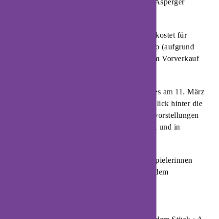
Schauspielerin und Theaterpädagogin Grit Asperger
eingesprochen.
Der Eintritt für das rund einstündige Stück kostet für
Schüler/Studenten 10 Euro, ermäßigt 4 Euro (aufgrund
des Inhaltes ab 14 Jahren). Karten gibt es im Vorverkauf
bei Blomberg Marketing.
Zusätzlich zu der öffentlichen Aufführung es am 11. März
mit der Volkshochschule Lippe Ost einen Blick hinter die
Kulissen geben. Außerdem werden Sondervorstellungen
für die weiterführenden Schulen in Deutsch und in
Französisch angeboten.
Die ausgebildeten Tänzerinnen und Schauspielerinnen
werden in den weiterführenden Schulen zudem
verschiedene Workshops durchführen.