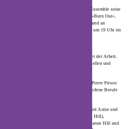
Am Donnerstag, 12. März, präsentiert das Ensemble seine
hochaktuelle Eigenproduktion zum Thema »Burn Out«,
das sich vor allem an Schüler ab 14 Jahren und an
Erwachsene wendet. Die Vorstellung findet um 19 Uhr im
Kulturhaus »Alte Meierei« statt.
Das Stück »A Corps Perdus« (»Mit vollem
Körpereinsatz«) analysiert unsere Körper bei der Arbeit.
Es handelt sich um ein Stück mit Tanz, visuellen und
musikalischen Elementen.
Die Tänzerinnen Léa Bridarolli und Marie-Pierre Pirson
zeigen tänzerisch und darstellerisch verschiedene Berufe
aus unterschiedlichen sozialen Schichten.
Die begleitenden deutschen Texte wurden mit Autor und
Hörbuchsprecher Robert C. Marley (Gerald Hill),
Musikerin und Schauspielerin Shankari Susanne Hill und