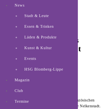
News
Stadt & Leute
Essen & Trinken
Läden & Produkte
Ensemble »Les Ames
Singes« aus Lieusaint
Kunst & Kultur
gastiert in Blomberg
Events
HSG Blomberg-Lippe
Magazin
Club
Blomberg.
»Les Ames Singes« aus der französischen
Termine
Partnerstadt Lieusaint kommen erneut in die Nelkenstadt.