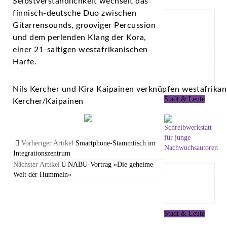
Selbstverständlichkeit wechselt das
finnisch-deutsche Duo zwischen
BVB
Gitarrensounds, grooviger Percussion
warnen
und dem perlenden Klang der Kora,
vor
einer 21-saitigen westafrikanischen
unseriösen
Harfe.
Haustür-
Vertretern
Nils Kercher und Kira Kaipainen verknüpfen westafrikan
Stadt & Leute
Kercher/Kaipainen
5. August 2026
Vorheriger Artikel
Smartphone-Stammtisch im
Integrationszentrum
Nächster Artikel
NABU-Vortrag »Die geheime
Schreibwerks
Welt der Hummeln«
für junge
Nachwuchsa
Stadt & Leute
4. August 2026