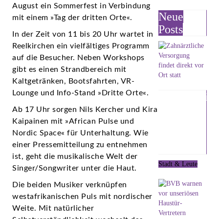
August ein Sommerfest in Verbindung
Neue
mit einem »Tag der dritten Orte«.
Posts
In der Zeit von 11 bis 20 Uhr wartet in
Reelkirchen ein vielfältiges Programm
auf die Besucher. Neben Workshops
gibt es einen Strandbereich mit
Kaltgetränken, Bootsfahrten, VR-
Lounge und Info-Stand »Dritte Orte«.
Zahnärztlic
Versorgung
Ab 17 Uhr sorgen Nils Kercher und Kira
findet
Kaipainen mit »African Pulse und
direkt vor
Nordic Space« für Unterhaltung. Wie
einer Pressemitteilung zu entnehmen
Ort statt
ist, geht die musikalische Welt der
Stadt & Leute
Singer/Songwriter unter die Haut.
7. August 2026
Die beiden Musiker verknüpfen
westafrikanischen Puls mit nordischer
Weite. Mit natürlicher