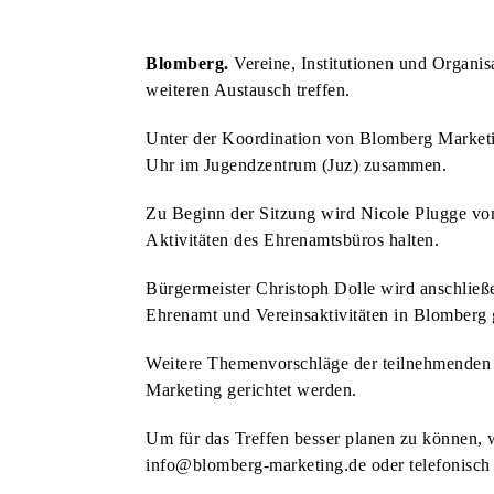
KUNST & KULTUR
BLOMBERGER KUNSTMAUER FINDET ZUM BEREITS 25. MAL STATT
Blomberg.
Vereine, Institutionen und Organi
KUNST & KULTUR
weiteren Austausch treffen.
AM VORABEND DER KUNSTMAUER: WEIN UND MUSIK AM MARTINITURM
Unter der Koordination von Blomberg Marketi
KUNST & KULTUR
Uhr im Jugendzentrum (Juz) zusammen.
HECKEN-FESTIVAL VERBINDET NATUR, LITERATUR UND BAROCKMUSIK
STADT & LEUTE
SPATENSTICH FÜR NEUBAU DER REMEI & BPB IM INDUSTRIEGEBIET
Zu Beginn der Sitzung wird Nicole Plugge vom
HSG BLOMBERG-LIPPE
Aktivitäten des Ehrenamtsbüros halten.
DREI HEIMSPIELE FÜR DIE HSG ZUM SAISONAUFTAKT
STADT & LEUTE
Bürgermeister Christoph Dolle wird anschließ
DORF-FLOHMARKT LÄDT ZUM STÖBERN UND ENTDECKEN EIN
STADT & LEUTE
Ehrenamt und Vereinsaktivitäten in Blomberg 
OLDTIMER-TREFFEN FINDET ZUM BEREITS ZWÖLFTEN MAL STATT
STADT & LEUTE
Weitere Themenvorschläge der teilnehmenden 
NEUE AUFKLEBER: DIE RICHTIGE ENTSORGUNG VON HUNDEKOT
STADT & LEUTE
Marketing gerichtet werden.
EINGESCHRÄNKTES ANGEBOT AUF DEM WOCHENMARKT
STADT & LEUTE
Um für das Treffen besser planen zu können,
JETZT FÜR DIE SOMMER-FERIENSPIELE ANMELDEN
STADT & LEUTE
info@blomberg-marketing.de oder telefonisch
LIONS CLUB BLOMBERG UNTERSTÜTZT KINDERSCHUTZBUND
STADT & LEUTE