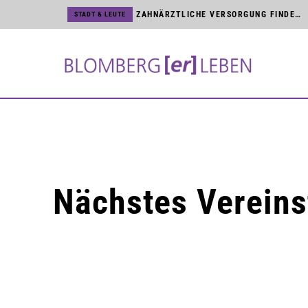
ZAHNÄRZTLICHE VERSORGUNG FINDET DIREKT VOR ORT STATT
STADT & LEUTE
BVB WARNEN VOR UNSERIÖSEN HAUSTÜR-VERTRETERN
STADT & LEUTE
SCHREIBWERKSTATT FÜR JUNGE NACHWUCHSAUTOREN
STADT & LEUTE
JÖRG MENGEDOHT FEIERT DIENSTJUBILÄUM BEI DEN BVB
STADT & LEUTE
KUNST & KULTUR
BLOMBERGER SONGFESTIVAL MIT NAMHAFTEN KÜNSTLERN
HSG BLOMBERG-LIPPE
TICKETVERKAUF FÜR BUNDESLIGA UND CHAMPIONS LEAGUE STARTET
STADT & LEUTE
NEUES MAGAZIN »BLOMBERG[ER]LEBEN« IST DA
STADT & LEUTE
Nächstes Vereinst
MARTINITURM UND NIEDERNTOR SIND ZUR KUNSTMAUER GEÖFFNET
STADT & LEUTE
STROMNETZ IN DER BLOMBERGER INNENSTADT WIRD MODERNISIERT
HSG BLOMBERG-LIPPE
HSG VERPFLICHTET TSCHECHIN ELISKA DESORTOVA
STADT & LEUTE
ZWEITER BAUABSCHNITT AM SCHULHOF DER SEKUNDARSCHULE