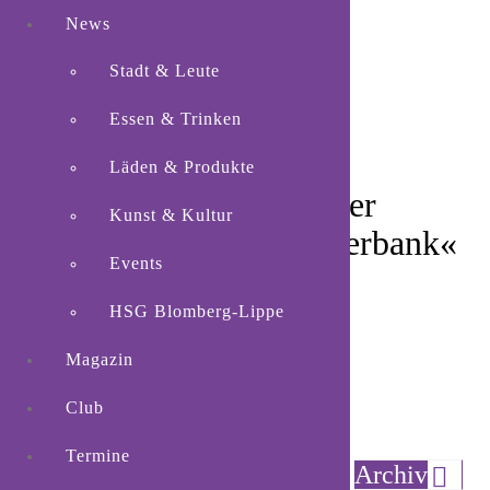
News
Stadt & Leute
Essen & Trinken
Läden & Produkte
Graffiti-Projekt »Von der
Kunst & Kultur
Kirchenbank zur Plauderbank«
Events
HSG Blomberg-Lippe
Magazin
Club
Blomberg-Istrup.
Die Evangelisch-
Termine
Archiv
reformierte Kirchengemeinde Cappel-Istrup