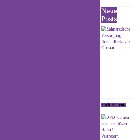
lädt zu einem besonderen Graffiti-Projekt
Neue
ein.
Posts
Am Samstag, 23. August, und Sonntag, 24.
August, jeweils von 11 bis 16 Uhr, wird es
im Kirchpark Istrup bunt. Mit dem
kreativen Team der Rapschool NRW
werden Kirchenbänke neugestaltet – mit
Graffiti, Farbe und Fantasie.
Zahnärztlic
Versorgung
Aus den alten Kirchenbänken sollen
findet
einzigartige Plauderbänke entstehen, die
später jeweils im Kirchpark Cappel und
direkt vor
Istrup zum Sitzen, Reden und Verweilen
Ort statt
einladen werden.
Stadt & Leute
Mit diesem Projekt will die
7. August 2026
Kirchengemeinde ein Zeichen für
Begegnung und Gemeinschaft setzen –
mitten im Kirchpark.