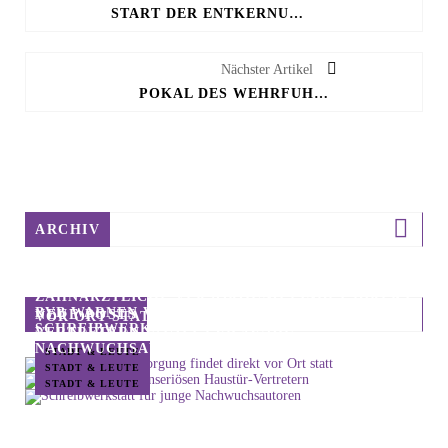
START DER ENTKERNUNGSARBEITEN IM EHEMALIGEN FERIENDORF
Nächster Artikel
POKAL DES WEHRFÜHRERS FINDET IN DONOP STATT
ARCHIV
ZAHNÄRZTLICHE VERSORGUNG FINDET DIREKT
BVB WARNEN VOR UNSERIÖSEN HAUSTÜR-
NEUE POSTS
VOR ORT STATT
SCHREIBWERKSTATT FÜR JUNGE
VERTRETERN
NACHWUCHSAUTOREN
STADT & LEUTE
STADT & LEUTE
STADT & LEUTE