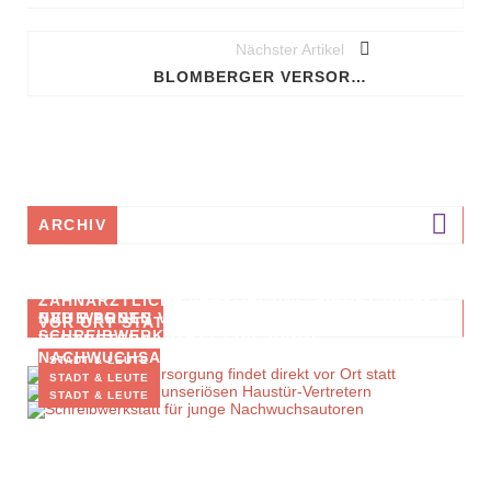
Nächster Artikel
BLOMBERGER VERSORGUNGSBETRIEBE MIT NACHHALTIGKEITSOFFENSIVE
ARCHIV
ZAHNÄRZTLICHE VERSORGUNG FINDET DIREKT
BVB WARNEN VOR UNSERIÖSEN HAUSTÜR-
NEUE POSTS
VOR ORT STATT
SCHREIBWERKSTATT FÜR JUNGE
VERTRETERN
NACHWUCHSAUTOREN
STADT & LEUTE
STADT & LEUTE
STADT & LEUTE